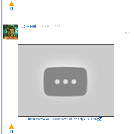
0
Jo-Rémi
•
il y a 11 ans
#2
https://www.youtube.com/watch?v=KNyVhY_Lts0
0