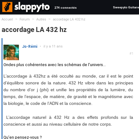
Sweepyto Guitare
274 connectés
>
>
>
Accueil
Forum
Autres
accordage LA 432 hz
accordage LA 432 hz
Jo-Rémi
•
il y a 11 ans
#1
Ondes plus cohérentes avec les schémas de l'univers...
L’accordage à 432hz a été occulté au monde, car il est le point
d’équilibre sonore de la nature. 432 Hz vibre dans les principes
du nombre d’or j (phi) et unifie les propriétés de la lumière, du
temps, de l’espace, de matière, de gravité et le magnétisme avec
la biologie, le code de l’ADN et la conscience.
L’accordage naturel à 432 Hz a des effets profonds sur la
conscience et aussi au niveau cellulaire de notre corps.
Qu'en pensez-vous ?