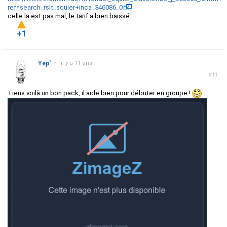
ref=search_rslt_squier+inca_346086_0
celle la est pas mal, le tarif a bien baissé.
+1
Yep'
•
il y a 11 ans
#11
Tiens voilà un bon pack, il aide bien pour débuter en groupe !