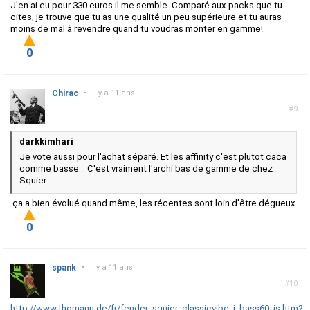
J'en ai eu pour 330 euros il me semble. Comparé aux packs que tu
cites, je trouve que tu as une qualité un peu supérieure et tu auras
moins de mal à revendre quand tu voudras monter en gamme!
0
Chirac
•
il y a 11 ans
#9
darkkimhari
Je vote aussi pour l'achat séparé. Et les affinity c'est plutot caca
comme basse... C'est vraiment l'archi bas de gamme de chez
Squier
ça a bien évolué quand même, les récentes sont loin d'être dégueux
0
spank
•
il y a 11 ans
#10
http://www.thomann.de/fr/fender_squier_classicvibe_j_bass60_is.htm?