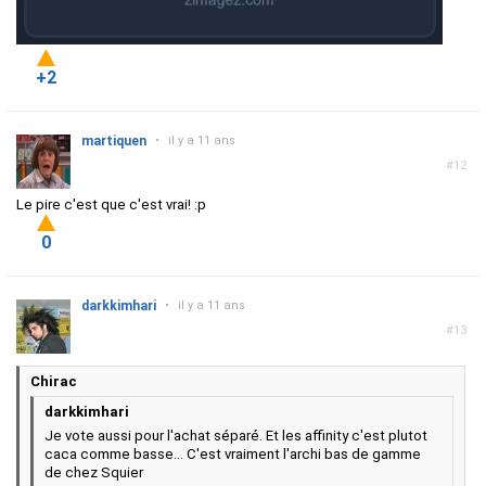
+2
martiquen
•
il y a 11 ans
#12
Le pire c'est que c'est vrai! :p
0
darkkimhari
•
il y a 11 ans
#13
Chirac
darkkimhari
Je vote aussi pour l'achat séparé. Et les affinity c'est plutot
caca comme basse... C'est vraiment l'archi bas de gamme
de chez Squier