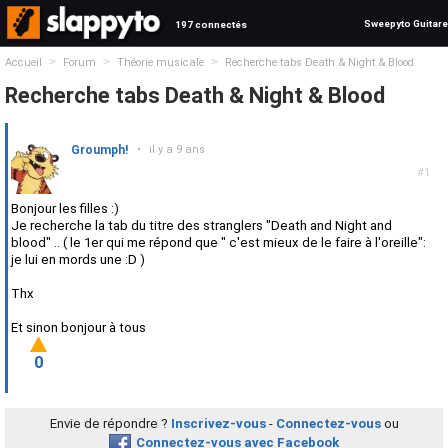
Sweepyto Guitare
197 connectés
>
>
>
Accueil
Forum
Théorie musicale
Recherche tabs Death & Night & Blood
Recherche tabs Death & Night & Blood
Groumph!
•
il y a 9 ans
#1
Bonjour les filles :)
Je recherche la tab du titre des stranglers "Death and Night and
blood" .. ( le 1er qui me répond que " c'est mieux de le faire à l'oreille":
je lui en mords une :D )
Thx
Et sinon bonjour à tous
0
Envie de répondre ?
Inscrivez-vous
-
Connectez-vous
ou
Connectez-vous avec Facebook