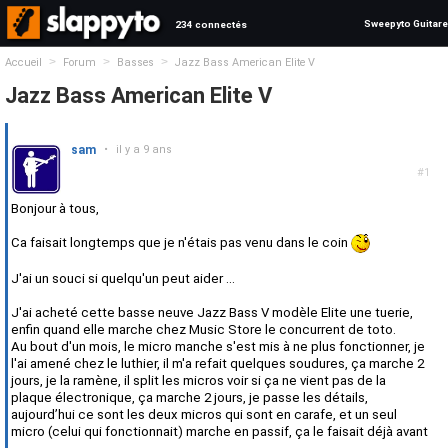
Sweepyto Guitare
234 connectés
>
>
>
Accueil
Forum
Basses
Jazz Bass American Elite V
Jazz Bass American Elite V
sam
•
il y a 9 ans
#1
Bonjour à tous,
Ca faisait longtemps que je n'étais pas venu dans le coin
J'ai un souci si quelqu'un peut aider ...
J'ai acheté cette basse neuve Jazz Bass V modèle Elite une tuerie,
enfin quand elle marche chez Music Store le concurrent de toto.
Au bout d'un mois, le micro manche s'est mis à ne plus fonctionner, je
l'ai amené chez le luthier, il m'a refait quelques soudures, ça marche 2
jours, je la ramène, il split les micros voir si ça ne vient pas de la
plaque électronique, ça marche 2 jours, je passe les détails,
aujourd’hui ce sont les deux micros qui sont en carafe, et un seul
micro (celui qui fonctionnait) marche en passif, ça le faisait déjà avant