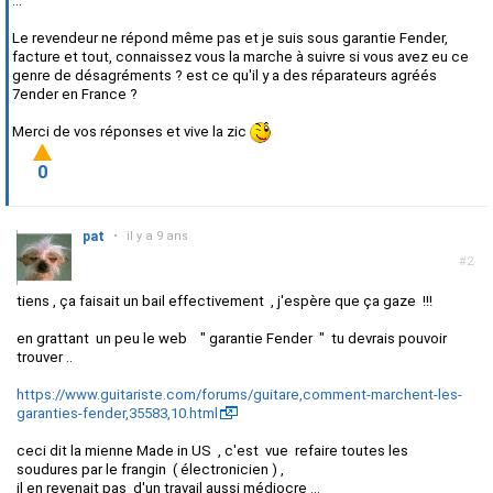
...
Le revendeur ne répond même pas et je suis sous garantie Fender,
facture et tout, connaissez vous la marche à suivre si vous avez eu ce
genre de désagréments ? est ce qu'il y a des réparateurs agréés
7ender en France ?
Merci de vos réponses et vive la zic
0
pat
•
il y a 9 ans
#2
tiens , ça faisait un bail effectivement , j'espère que ça gaze !!!
en grattant un peu le web " garantie Fender " tu devrais pouvoir
trouver ..
https://www.guitariste.com/forums/guitare,comment-marchent-les-
garanties-fender,35583,10.html
ceci dit la mienne Made in US , c'est vue refaire toutes les
soudures par le frangin ( électronicien ) ,
il en revenait pas d'un travail aussi médiocre ...