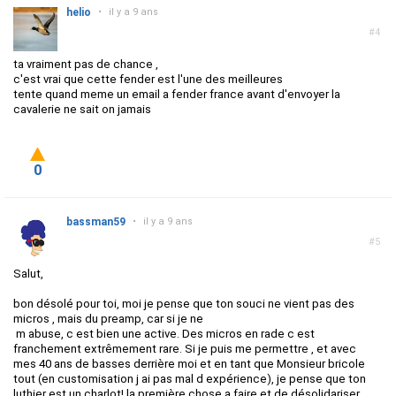
helio
•
il y a 9 ans
#4
ta vraiment pas de chance ,
c'est vrai que cette fender est l'une des meilleures
tente quand meme un email a fender france avant d'envoyer la
cavalerie ne sait on jamais
0
bassman59
•
il y a 9 ans
#5
Salut,
bon désolé pour toi, moi je pense que ton souci ne vient pas des
micros , mais du preamp, car si je ne
m abuse, c est bien une active. Des micros en rade c est
franchement extrêmement rare. Si je puis me permettre , et avec
mes 40 ans de basses derrière moi et en tant que Monsieur bricole
tout (en customisation j ai pas mal d expérience), je pense que ton
luthier est un charlot! la première chose a faire et de désolidariser