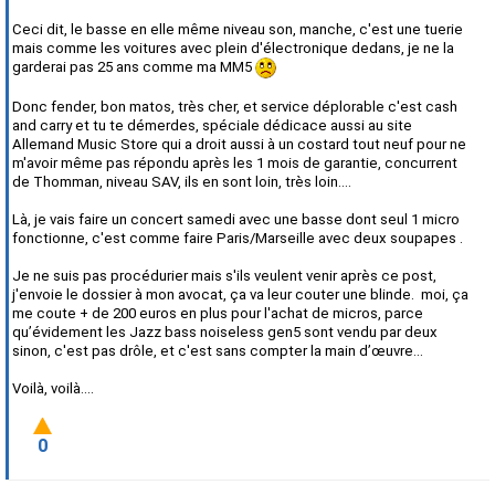
Ceci dit, le basse en elle même niveau son, manche, c'est une tuerie
mais comme les voitures avec plein d'électronique dedans, je ne la
garderai pas 25 ans comme ma MM5
Donc fender, bon matos, très cher, et service déplorable c'est cash
and carry et tu te démerdes, spéciale dédicace aussi au site
Allemand Music Store qui a droit aussi à un costard tout neuf pour ne
m'avoir même pas répondu après les 1 mois de garantie, concurrent
de Thomman, niveau SAV, ils en sont loin, très loin....
Là, je vais faire un concert samedi avec une basse dont seul 1 micro
fonctionne, c'est comme faire Paris/Marseille avec deux soupapes .
Je ne suis pas procédurier mais s'ils veulent venir après ce post,
j'envoie le dossier à mon avocat, ça va leur couter une blinde. moi, ça
me coute + de 200 euros en plus pour l'achat de micros, parce
qu’évidement les Jazz bass noiseless gen5 sont vendu par deux
sinon, c'est pas drôle, et c'est sans compter la main d’œuvre...
Voilà, voilà....
0