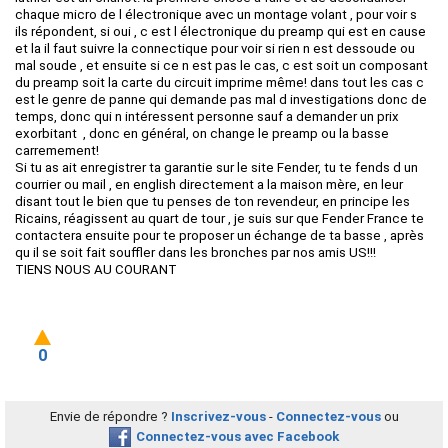
chaque micro de l électronique avec un montage volant , pour voir s
ils répondent, si oui , c est l électronique du preamp qui est en cause
et la il faut suivre la connectique pour voir si rien n est dessoude ou
mal soude , et ensuite si ce n est pas le cas, c est soit un composant
du preamp soit la carte du circuit imprime même! dans tout les cas c
est le genre de panne qui demande pas mal d investigations donc de
temps, donc qui n intéressent personne sauf a demander un prix
exorbitant , donc en général, on change le preamp ou la basse
carremement!
Si tu as ait enregistrer ta garantie sur le site Fender, tu te fends d un
courrier ou mail , en english directement a la maison mère, en leur
disant tout le bien que tu penses de ton revendeur, en principe les
Ricains, réagissent au quart de tour , je suis sur que Fender France te
contactera ensuite pour te proposer un échange de ta basse , après
qu il se soit fait souffler dans les bronches par nos amis US!!!
TIENS NOUS AU COURANT
0
Envie de répondre ?
Inscrivez-vous
-
Connectez-vous
ou
Connectez-vous avec Facebook