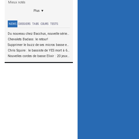
Mieux notés
Plus ▼
NEWS
DOSSIERS
TABS
COURS
TESTS
Du nouveau chez Bacchus, nouvelle série SCD
Chevalets Badass: le retour!
Supprimer le buzz de ses micros basse en reliant les aimants à la masse
Chris Squire : le bassiste de YES mort à 67 ans
Nouvelles cordes de basse Elixir : 20 jeux à tester !