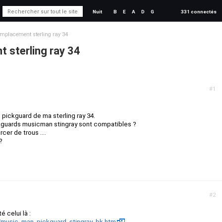
Nuit
B
E
A
D
G
331 connectés
mplacement sterling ray 34
 sterling ray 34
#1
 pickguard de ma sterling ray 34.
ickguards musicman stingray sont compatibles ?
cer de trous ....
?
#2
té celui là :
/music_man_pickguard_stingray_bk.htm