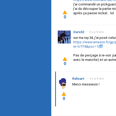
j'ai commandé un pickguard 
j'ai du découper la partie m
après ça passe nickel... lol
0
Ours02
•
il y a 8 ans
sur ma ray 34, j'ai posé celui
https://www.amazon.fr/gp
ie=UTF8&psc=1
Pas de perçage à re-voir. pa
avec le manche) et un autre
0
Rehsart
•
il y a 8 ans
Merci messieurs !
0