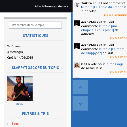
Taikira
et Cell
ont commenté
Aller à Sweepyto Guitare
le topic [Le Topic du Freepost
7]
de Vikie
il y a 1 semain
Aeros'Miss
et Cell
ont
commenté
le topic [une
chope s'il vous plait !]
de
Adrien21
STATISTIQUES
il y a 1 moi
Aeros'Miss
et Cell
ont
2951 vues
commenté
le topic [La mort
4 Messages
de Slappyto?]
de kurt
il y a 1 moi
Créé le 14/06/2018
Cell
a voté pour
le message
SLAPPYTOSCOPE DU TOPIC
de Aeros'Miss
il y a 1 moi
Cell
a voté pour
le message
de Malicia
il y a 1 moi
▼
Ours02
FILTRES & TRIS
Tous