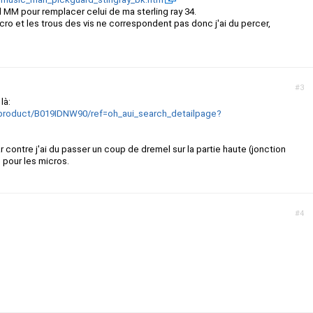
MM pour remplacer celui de ma sterling ray 34.
icro et les trous des vis ne correspondent pas donc j'ai du percer,
#3
 là:
/product/B019IDNW90/ref=oh_aui_search_detailpage?
r contre j'ai du passer un coup de dremel sur la partie haute (jonction
 pour les micros.
#4