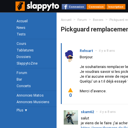
Connexion
Connexion
Inscription
>
>
>
Accueil
Forum
Basses
Pickguard re
Accueil
News
Pickguard remplacement
Tests
Cours
Tablatures
Rehsart
•
il y a 8 ans
Dossiers
Bonjour.
SlappytoZine
Je souhaiterais remplacer le
Je voudrais savoir si les p
Forum
Je n'ai aucune envie de reper
Bar
Quelqu' un a t il déjà essayé 
Concerts
Merci d'avance.
0
Annonces Matos
Annonces Musiciens
Plus ▼
skam62
•
il y a 8 ans
salut
je viens de le faire. j'ai ache
https://www.thomann.de/fr