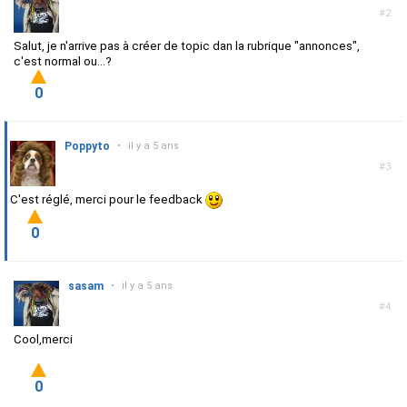
#2
Salut, je n'arrive pas à créer de topic dan la rubrique "annon
ces",
c'est normal ou...?
0
Poppyto
•
il y a 5 ans
#3
C'est réglé, merci pour le feedback
0
sasam
•
il y a 5 ans
#4
Cool,merci
0