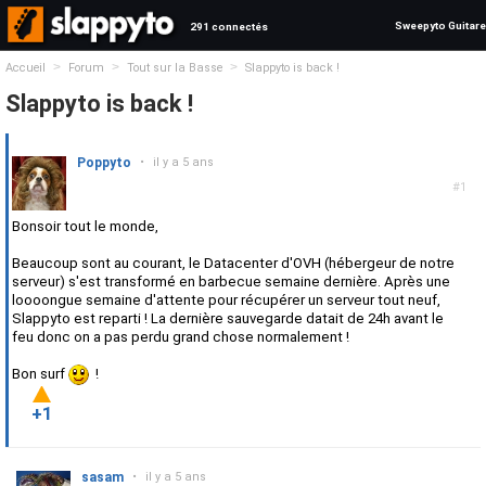
Sweepyto Guitare
291 connectés
>
>
>
Accueil
Forum
Tout sur la Basse
Slappyto is back !
Slappyto is back !
Poppyto
•
il y a 5 ans
#1
Bonsoir tout le monde,
Beaucoup sont au courant, le Datacenter d'OVH (hébergeur de notre
serveur) s'est transformé en barbecue semaine dernière. Après une
loooongue semaine d'attente pour récupérer un serveur tout neuf,
Slappyto est reparti ! La dernière sauvegarde datait de 24h avant le
feu donc on a pas perdu grand chose normalement !
Bon surf
!
+1
sasam
•
il y a 5 ans