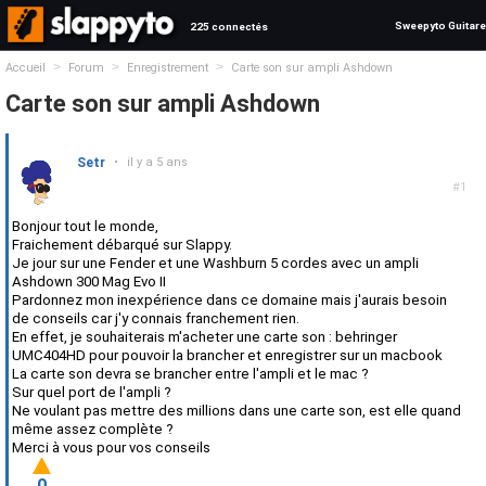
Sweepyto Guitare
225 connectés
>
>
>
Accueil
Forum
Enregistrement
Carte son sur ampli Ashdown
Carte son sur ampli Ashdown
Setr
•
il y a 5 ans
#1
Bonjour tout le monde,
Fraichement débarqué sur Slappy.
Je jour sur une Fender et une Washburn 5 cordes avec un ampli
Ashdown 300 Mag Evo II
Pardonnez mon inexpérience dans ce domaine mais j'aurais besoin
de conseils car j'y connais franchement rien.
En effet, je souhaiterais m'acheter une carte son : behringer
UMC404HD pour pouvoir la brancher et enregistrer sur un macbook
La carte son devra se brancher entre l'ampli et le mac ?
Sur quel port de l'ampli ?
Ne voulant pas mettre des millions dans une carte son, est elle quand
même assez complète ?
Merci à vous pour vos conseils
0