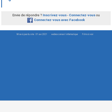
Envie de répondre ?
Inscrivez-vous
-
Connectez-vous
ou
Connectez-vous avec Facebook
Mise à jour du site : 01 avr. 2021
webrox conseil informatique
Films à voir