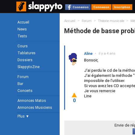
Connexion
Connexion
Inscription
>
>
>
Accueil
Forum
Théorie musicale
Mé
Accueil
News
Méthode de basse prob
Tests
Cours
Tablatures
Aline
•
il y a 4 ans
Dossiers
Bonsoir,
SlappytoZine
J'ai perdu le cd de la métho
J'ai également la méthode "C
Forum
impossible de l'utiliser.
Bar
Si vous avez les CD accepte
Concerts
Je vous remercie
Line
0
Annonces Matos
Annonces Musiciens
Plus ▼
Envie de r