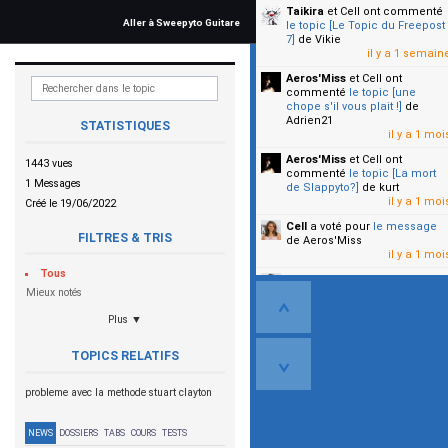
Taikira
et Cell
ont commenté
Aller à Sweepyto Guitare
le topic [Le Topic du Freepost
7]
de Vikie
il y a 1 semain
Aeros'Miss
et Cell
ont
commenté
le topic [une
chope s'il vous plait !]
de
Adrien21
STATISTIQUES
il y a 1 moi
Aeros'Miss
et Cell
ont
1443 vues
commenté
le topic [La mort
1 Messages
de Slappyto?]
de kurt
il y a 1 moi
Créé le 19/06/2022
Cell
a voté pour
le message
FILTRES & TRIS
de Aeros'Miss
il y a 1 moi
Tous
Cell
a voté pour
le message
Mieux notés
de Malicia
il y a 1 moi
Plus ▼
▼
TOPICS RELATIFS
probleme avec la methode stuart clayton
NEWS
DOSSIERS
TABS
COURS
TESTS