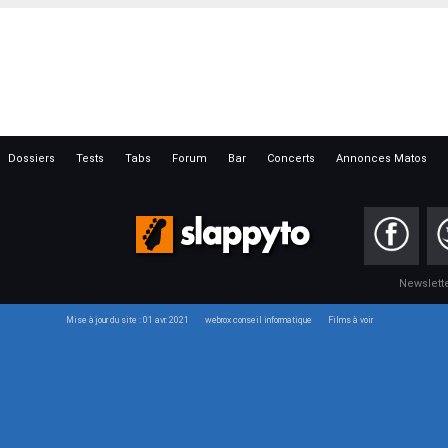
Dossiers
Tests
Tabs
Forum
Bar
Concerts
Annonces Matos
Newslett
Mise à jour du site : 01 avr. 2021
webrox conseil informatique
Films à voir