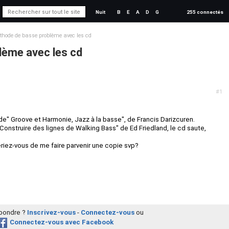
Nuit
B
E
A
D
G
255 connectés
thode de basse problème avec les cd
lème avec les cd
#1
de" Groove et Harmonie, Jazz à la basse", de Francis Darizcuren.
onstruire des lignes de Walking Bass" de Ed Friedland, le cd saute,
riez-vous de me faire parvenir une copie svp?
épondre ?
Inscrivez-vous
-
Connectez-vous
ou
Connectez-vous avec Facebook