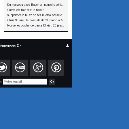
Du nouveau chez Bacchus, nouvelle série SCD
Chevalets Badass: le retour!
Supprimer le buzz de ses micros basse en reliant les aimants à la masse
Chris Squire : le bassiste de YES mort à 67 ans
Nouvelles cordes de basse Elixir : 20 jeux à tester !
▲
Annonces Zik
er