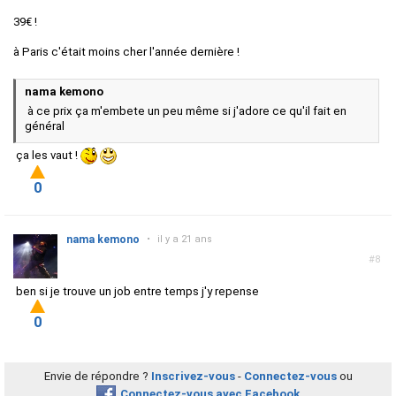
39€ !
à Paris c'était moins cher l'année dernière !
nama kemono
à ce prix ça m'embete un peu même si j'adore ce qu'il fait en
général
ça les vaut !
0
nama kemono
•
il y a 21 ans
#8
ben si je trouve un job entre temps j'y repense
0
Envie de répondre ?
Inscrivez-vous
-
Connectez-vous
ou
Connectez-vous avec Facebook