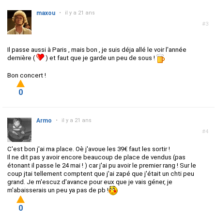
maxou
•
il y a 21 ans
#3
Il passe aussi à Paris , mais bon , je suis déja allé le voir l'année
dernière (
) et faut que je garde un peu de sous !
Bon concert !
0
Armo
•
il y a 21 ans
#4
C'est bon j'ai ma place. Oè j'avoue les 39€ faut les sortir !
Il ne dit pas y avoir encore beaucoup de place de vendus (pas
étonant il passe le 24 mai ! ) car j'ai pu avoir le premier rang ! Sur le
coup jtai tellement comptent que j'ai zapé que j'était un chti peu
grand. Je m'escuz d'avance pour eux que je vais géner, je
m'abaisserais un peu ya pas de pb !
0