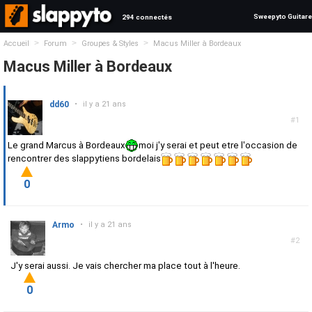
Sweepyto Guitare
294 connectés
>
>
>
Accueil
Forum
Groupes & Styles
Macus Miller à Bordeaux
Macus Miller à Bordeaux
dd60
•
il y a 21 ans
#1
Le grand Marcus à Bordeaux
moi j'y serai et peut etre l'occasion de
rencontrer des slappytiens bordelais
0
Armo
•
il y a 21 ans
#2
J'y serai aussi. Je vais chercher ma place tout à l'heure.
0