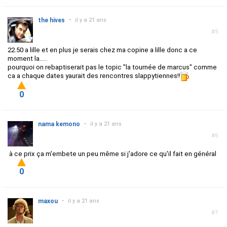
the hives
•
il y a 21 ans
#5
22.50 a lille et en plus je serais chez ma copine a lille donc a ce
moment la.....
pourquoi on rebaptiserait pas le topic "la tournée de marcus" comme
ca a chaque dates yaurait des rencontres slappytiennes!!
0
nama kemono
•
il y a 21 ans
#6
à ce prix ça m'embete un peu même si j'adore ce qu'il fait en général
0
maxou
•
il y a 21 ans
#7