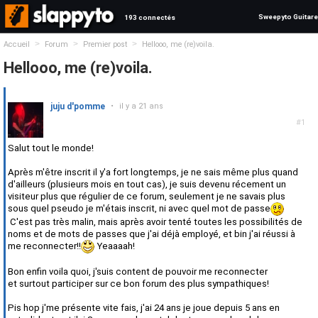
Sweepyto Guitare
193 connectés
>
>
>
Accueil
Forum
Premier post
Hellooo, me (re)voila.
Hellooo, me (re)voila.
juju d'pomme
•
il y a 21 ans
#1
Salut tout le monde!
Après m'être inscrit il y'a fort longtemps, je ne sais même plus quand
d'ailleurs (plusieurs mois en tout cas), je suis devenu récement un
visiteur plus que régulier de ce forum, seulement je ne savais plus
sous quel pseudo je m'étais inscrit, ni avec quel mot de passe
C'est pas très malin, mais après avoir tenté toutes les possibilités de
noms et de mots de passes que j'ai déjà employé, et bin j'ai réussi à
me reconnecter!!
Yeaaaah!
Bon enfin voila quoi, j'suis content de pouvoir me reconnecter
et surtout participer sur ce bon forum des plus sympathiques!
Pis hop j'me présente vite fais, j'ai 24 ans je joue depuis 5 ans en