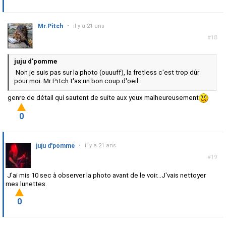
Mr.Pitch
•
il y a 21 ans
#18
juju d'pomme
Non je suis pas sur la photo (ouuuff), la fretless c'est trop dûr
pour moi. Mr Pitch t'as un bon coup d'oeil.
genre de détail qui sautent de suite aux yeux malheureusement
0
juju d'pomme
•
il y a 21 ans
#19
J'ai mis 10 sec à observer la photo avant de le voir...J'vais nettoyer
mes lunettes.
0