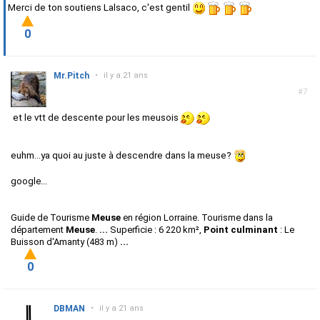
Merci de ton soutiens Lalsaco, c'est gentil
0
Mr.Pitch
•
il y a 21 ans
#7
et le vtt de descente pour les meusois
euhm...ya quoi au juste à descendre dans la meuse?
google...
Guide de Tourisme
Meuse
en région Lorraine. Tourisme dans la
département
Meuse
.
...
Superficie : 6 220 km²,
Point culminant
: Le
Buisson d'Amanty (483 m)
...
0
DBMAN
•
il y a 21 ans