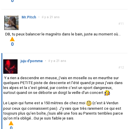
0
Mr.Pitch
•
il y a 21 ans
#11
DB, tu peux balancer le magnéto dans le bain, juste au moment où...
0
juju d'pomme
•
il y a 21 ans
#12
Y a rien a descendre en meuse, j'vais en moselle ou en meurthe sur
quelques PETITE piste de descente et l'été quand je peux j'vais dans
les alpes et la c'est génial, par contre c'est un sport dangereux,
surtout quand on se déboite un doigt la veille d'un concert
.
Le Lapin qui fume est a 150 mètres de chez moi
(c'est à Verdun
pour ceux qui connaissent pas). J'y vais que très rarement ce qui est
toujours plus qu'en boîte, j'suis allé une fois au Parents terribles parce
qu'on m'a obligé...Oui je suis faible je sais.
0