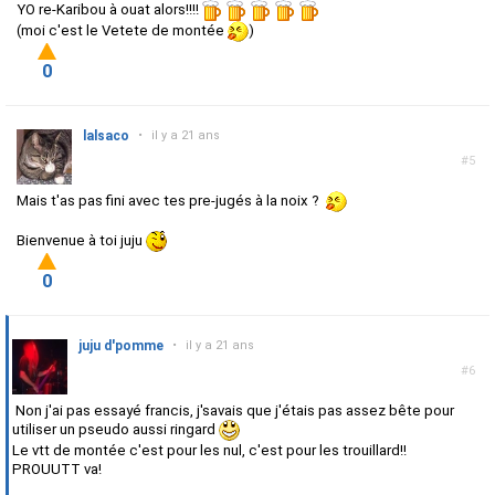
YO re-Karibou à ouat alors!!!!
(moi c'est le Vetete de montée
)
0
lalsaco
•
il y a 21 ans
#5
Mais t'as pas fini avec tes pre-jugés à la noix ?
Bienvenue à toi juju
0
juju d'pomme
•
il y a 21 ans
#6
Non j'ai pas essayé francis, j'savais que j'étais pas assez bête pour
utiliser un pseudo aussi ringard
Le vtt de montée c'est pour les nul, c'est pour les trouillard!!
PROUUTT va!