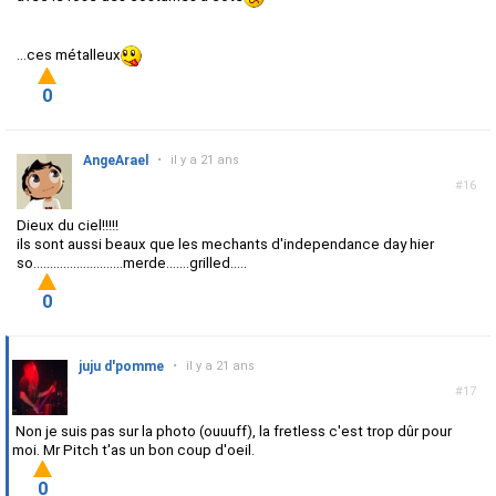
...ces métalleux
0
AngeArael
•
il y a 21 ans
#16
Dieux du ciel!!!!!
ils sont aussi beaux que les mechants d'independance day hier
so...........................merde.......grilled.....
0
juju d'pomme
•
il y a 21 ans
#17
Non je suis pas sur la photo (ouuuff), la fretless c'est trop dûr pour
moi. Mr Pitch t'as un bon coup d'oeil.
0