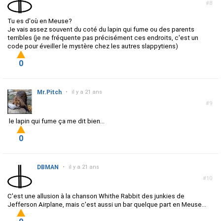
#8
Tu es d'où en Meuse?
Je vais assez souvent du coté du lapin qui fume ou des parents
terribles (je ne fréquente pas précisément ces endroits, c'est un
code pour éveiller le mystère chez les autres slappytiens)
0
Mr.Pitch
•
il y a 21 ans
#9
le lapin qui fume ça me dit bien...
0
DBMAN
•
il y a 21 ans
#10
C'est une allusion à la chanson Whithe Rabbit des junkies de
Jefferson Airplane, mais c'est aussi un bar quelque part en Meuse...