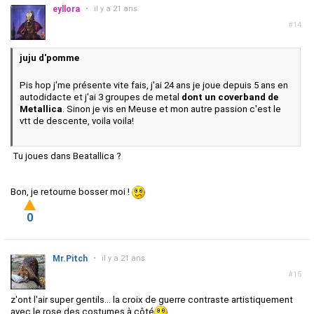
eyllora
•
il y a 21 ans
#14
juju d'pomme
Pis hop j'me présente vite fais, j'ai 24 ans je joue depuis 5 ans en
autodidacte et j'ai 3 groupes de metal
dont un coverband de
Metallica
. Sinon je vis en Meuse et mon autre passion c'est le
vtt de descente, voila voila!
Tu joues dans Beatallica ?
Bon, je retourne bosser moi !
0
Mr.Pitch
•
il y a 21 ans
#15
z'ont l'air super gentils... la croix de guerre contraste artistiquement
avec le rose des costumes à côté