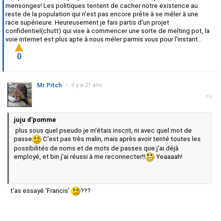
mensonges! Les politiques tentent de cacher notre existence au
reste de la population qui n'est pas encore prête à se méler à une
race supérieure. Heureusement je fais partis d'un projet
confidentiel(chutt) qui vise à commencer une sorte de melting pot, la
voie internet est plus apte à nous méler parmis vous pour l'instant...
0
Mr.Pitch
•
il y a 21 ans
#4
juju d'pomme
plus sous quel pseudo je m'étais inscrit, ni avec quel mot de
passe
C'est pas très malin, mais après avoir tenté toutes les
possibilités de noms et de mots de passes que j'ai déjà
employé, et bin j'ai réussi à me reconnecter!!
Yeaaaah!
t'as essayé 'Francis'
???