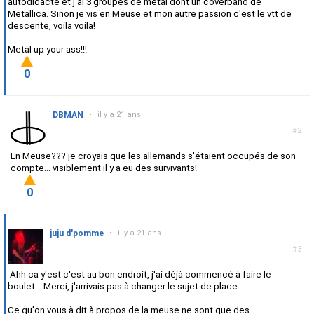
autodidacte et j'ai 3 groupes de metal dont un coverband de
Metallica. Sinon je vis en Meuse et mon autre passion c'est le vtt de
descente, voila voila!
Metal up your ass!!!
0
DBMAN
•
il y a 21 ans
#2
En Meuse??? je croyais que les allemands s'étaient occupés de son
compte... visiblement il y a eu des survivants!
0
juju d'pomme
•
il y a 21 ans
#3
Ahh ca y'est c'est au bon endroit, j'ai déjà commencé à faire le
boulet....Merci, j'arrivais pas à changer le sujet de place.
Ce qu'on vous à dit à propos de la meuse ne sont que des