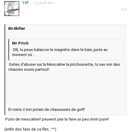
TilT
•
il y a 21 ans
#20
Birdkiller
Mr.Pitch
DB, tu peux balancer le magnéto dans le bain, juste au
moment où...
Evites d'abuser sur la Mescaline la pitchounette, tu vas voir des
chauves souris partout!
Et mets c'est putain de chaussures de golf!
Putin de mescaline!! peuvent pas la faire un peu moin pure!!
(enfin des fans de ce film...^^)