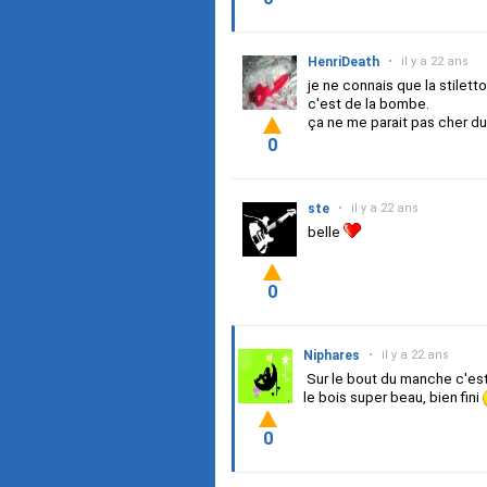
HenriDeath
•
il y a 22 ans
je ne connais que la stilett
c'est de la bombe.
ça ne me parait pas cher du
0
ste
•
il y a 22 ans
belle
0
Niphares
•
il y a 22 ans
Sur le bout du manche c'est 
le bois super beau, bien fini
0