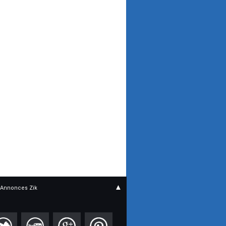
▲
Annonces Zik