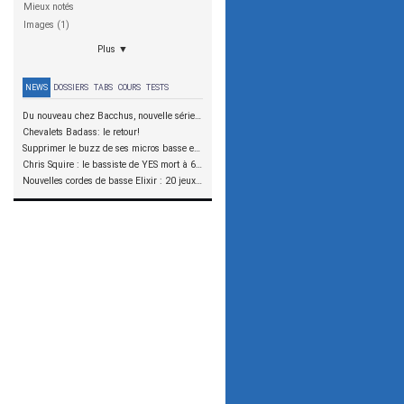
Mieux notés
Images (1)
Plus ▼
NEWS
DOSSIERS
TABS
COURS
TESTS
Du nouveau chez Bacchus, nouvelle série SCD
Chevalets Badass: le retour!
Supprimer le buzz de ses micros basse en reliant les aimants à la masse
Chris Squire : le bassiste de YES mort à 67 ans
Nouvelles cordes de basse Elixir : 20 jeux à tester !