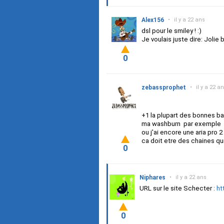
Alex156
•
il y a 22 ans
dsl pour le smiley ! :)
Je voulais juste dire: Jolie 
0
zebassprophet
•
il y a 22 a
+1 la plupart des bonnes ba
ma washburn par exemple
ou j'ai encore une aria pro 
ca doit etre des chaines qu
0
Niphares
•
il y a 22 ans
URL sur le site Schecter :
ht
0