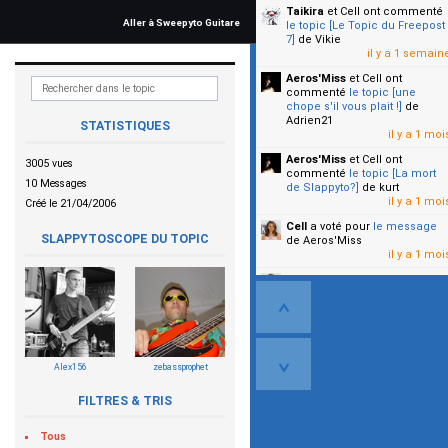
Taikira
et Cell
ont commenté
Aller à Sweepyto Guitare
le topic [Le Topic du Freepost
7]
de Vikie
il y a 1 semain
Aeros'Miss
et Cell
ont
commenté
le topic [une
chope s'il vous plait !]
de
Adrien21
STATISTIQUES
il y a 1 moi
Aeros'Miss
et Cell
ont
3005 vues
commenté
le topic [La mort
10 Messages
de Slappyto?]
de kurt
il y a 1 moi
Créé le 21/04/2006
Cell
a voté pour
le message
SLAPPYTOSCOPE DU TOPIC
de Aeros'Miss
il y a 1 moi
Cell
a voté pour
le message
de Malicia
il y a 1 moi
▼
Alex156
zebassprophet
FILTRES & TRIS
Tous