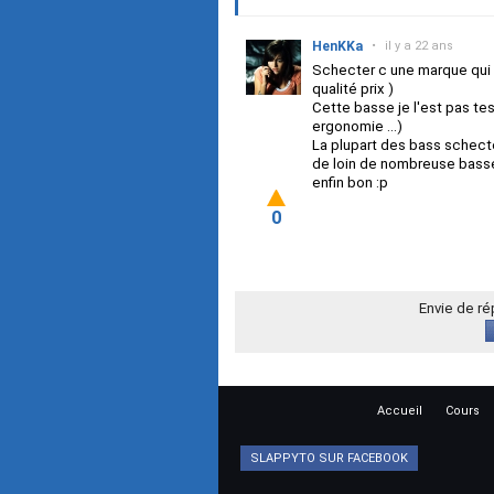
HenKKa
•
il y a 22 ans
Schecter c une marque qui 
qualité prix )
Cette basse je l'est pas test
ergonomie ...)
La plupart des bass schecte
de loin de nombreuse basse 
enfin bon :p
0
Envie de r
Accueil
Cours
SLAPPYTO SUR FACEBOOK