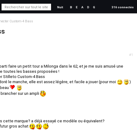
Nuit
B
E
A
D
G
316 connectés
hecter Custom-4 Bass
ss
#1
 parti faire un petit tour a Milonga dans le 62, et je me suis amusé une
ue toutes les basses proposées !
er Stilleto Custom-4 Bass
doré le manche, elle est assez légère, et facile a jouer (pour moi
)
t beau
a brancher sur un ampli
is cette marque? a déjà essayé ce modèle ou équivalent?
futur gros achat