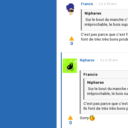
Francis
•
il y a 22 ans
Niphares
Sur le bout du manche c'e
irréprochable, le bois sup
C'est pas parce que c'est f
font de très très bons produ
0
Niphares
•
il y a 22 ans
Francis
Niphares
Sur le bout du manche c
irréprochable, le bois su
C'est pas parce que c'est
Ils font de très très bons 
Sorry
0