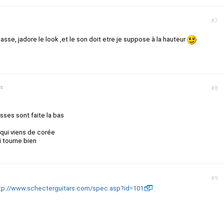
#7
basse, jadore le look ,et le son doit etre je suppose à la hauteur
ns
#8
sses sont faite la bas
2 qui viens de corée
i tourne bien
#9
tp://www.schecterguitars.com/spec.asp?id=101