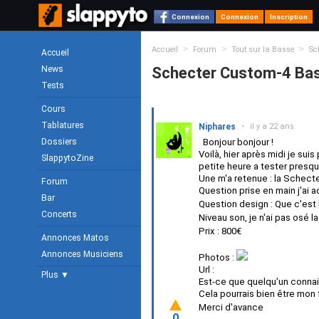
Connexion
Connexion
Inscription
>
>
>
Accueil
Forum
Tout sur la Basse
Sc
Accueil
News
Schecter Custom-4 Ba
Tests
Cours
Tablatures
Niphares
•
il y a 22 ans
Dossiers
Bonjour bonjour !
Voilà, hier après midi je suis
SlappytoZine
petite heure a tester presq
Une m'a retenue : la Schect
Forum
Question prise en main j'ai a
Bar
Question design : Que c'es
Concerts
Niveau son, je n'ai pas osé l
Prix : 800€
Annonces Matos
Annonces Musiciens
Photos :
Url :
Plus ▼
Est-ce que quelqu'un conna
Cela pourrais bien être mon 
Merci d'avance
0