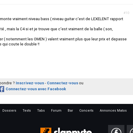
#10
monte vraiment niveau bass ( niveau guitar c'est de LEXELENT rapport
é , mais la C4 si et je trouve que c'est vraiment de la balle ( son,
r ( notemment les OMEN ) valent vraiment plus que leur prix et depasse
qui coute le double !!
épondre ?
Inscrivez-vous
-
Connectez-vous
ou
Connectez-vous avec Facebook
Dossiers
Tests
Tabs
Forum
Bar
Concerts
Annonces Matos