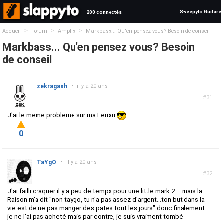
Sweepyto Guitare
200 connectés
>
>
>
Accueil
Forum
Amplis
Markbass... Qu'en pensez vous? Besoin de conseil
Markbass... Qu'en pensez vous? Besoin
de conseil
zekragash
•
il y a 20 ans
#31
J'ai le meme probleme sur ma Ferrari
0
TaYgO
•
il y a 20 ans
#32
J'ai failli craquer il y a peu de temps pour une little mark 2 ... mais la
Raison m'a dit "non taygo, tu n'a pas assez d'argent...ton but dans la
vie est de ne pas manger des pates tout les jours" donc finalement
je ne l'ai pas acheté mais par contre, je suis vraiment tombé