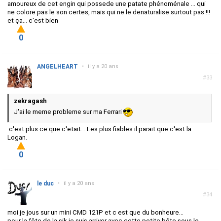
amoureux de cet engin qui possede une patate phénoménale ... qui
ne colore pas le son certes, mais qui ne le denaturalise surtout pas !!!
et ça... c'est bien
0
ANGELHEART
•
il y a 20 ans
#33
zekragash
J'ai le meme probleme sur ma Ferrari
c'est plus ce que c'etait... Les plus fiables il parait que c'est la
Logan.
0
le duc
•
il y a 20 ans
#34
moi je jous sur un mini CMD 121P et c est que du bonheure...
pour la fête de la sik je suis arriver avec cette petite bête sous le