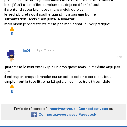
bras j'était a la moitier du volume et deja sa déchirai tout...
il s entend super bien avec ma warwick de plus!
le seul pb c ets qu il souffle quand il y a pas une bonne
allimentation...enfin c est juste le tweeter.
mais sinon je regrette vraiment pas mon achat...super pratique!
0
rha61
•
il y a 20 ans
#35
justement le mini cmd121p a un gros grave mais un medium aigu pas
génial
il est super lorsque branché sur un baffle externe car c est tout
simplement la tete littlemark2 qui a un son neutre et tres fidèle
0
Envie de répondre ?
Inscrivez-vous
-
Connectez-vous
ou
Connectez-vous avec Facebook