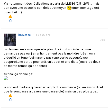
Y'a notamment des réalisations a partir de LM386 (0.5 - 2W) ... mais
bon avec une basse le son doit etre moyen
(mon montage est
quasi fait ....)
0
krevette
•
il y a 20 ans
#15
un de mes amis a recupéré le plan du circuit sur internet (me
demandez pas ou, j'en ai fichtrement pas la moindre idée), on a
bidouillé un tone (qui marche pas),une sortie casque(avec
coupure),une sortie pour ordi, un boost et une disto( mais les deux
en meme temps ça deconne).
au final ça donne ça:
le son est meilleur qu'avec un ampli du commerce (où en 2w on dirait
que le son passe a travers une casserole) mais un peu plus gros...
0