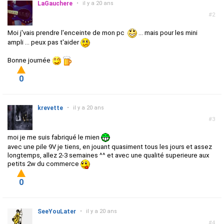
LaGauchere
•
il y a 20 ans
#2
Moi j'vais prendre l'enceinte de mon pc
... mais pour les mini
ampli ... peux pas t'aider
Bonne journée
0
krevette
•
il y a 20 ans
#3
moi je me suis fabriqué le mien
avec une pile 9V je tiens, en jouant quasiment tous les jours et assez
longtemps, allez 2-3 semaines ^^ et avec une qualité superieure aux
petits 2w du commerce
0
SeeYouLater
•
il y a 20 ans
#4