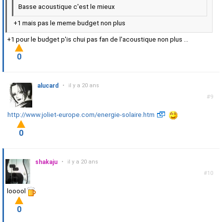
Basse acoustique c'est le mieux
+1 mais pas le meme budget non plus
+1 pour le budget p'is chui pas fan de l'acoustique non plus ...
0
alucard
•
il y a 20 ans
#9
http://www.joliet-europe.com/energie-solaire.htm
0
shakaju
•
il y a 20 ans
#10
looool
0