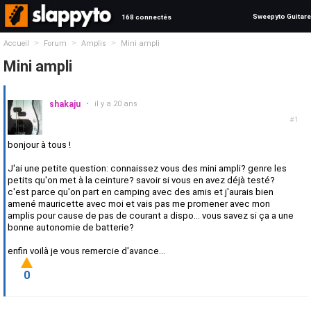
Sweepyto Guitare
168 connectés
>
>
>
Accueil
Forum
Amplis
Mini ampli
Mini ampli
shakaju
•
il y a 20 ans
#1
bonjour à tous !
J'ai une petite question: connaissez vous des mini ampli? genre les
petits qu'on met à la ceinture? savoir si vous en avez déjà testé?
c'est parce qu'on part en camping avec des amis et j'aurais bien
amené mauricette avec moi et vais pas me promener avec mon
amplis pour cause de pas de courant a dispo... vous savez si ça a une
bonne autonomie de batterie?
enfin voilà je vous remercie d'avance...
0