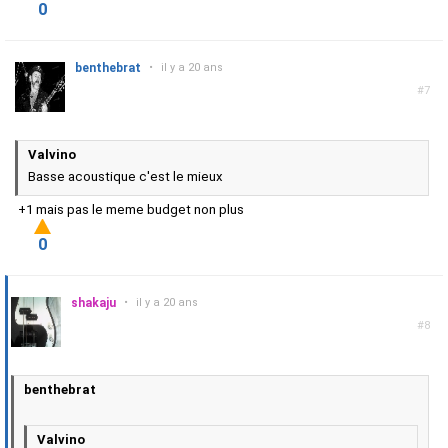
0
benthebrat
•
il y a 20 ans
#7
Valvino
Basse acoustique c'est le mieux
+1 mais pas le meme budget non plus
0
shakaju
•
il y a 20 ans
#8
benthebrat
Valvino