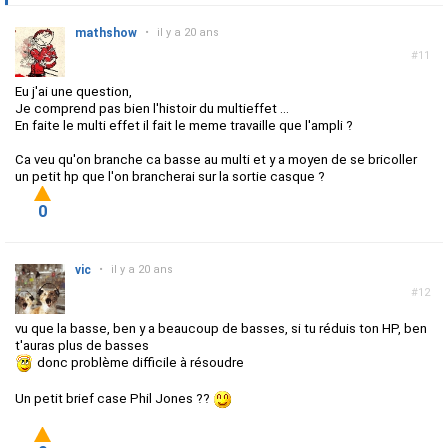
mathshow
•
il y a 20 ans
#11
Eu j'ai une question,
Je comprend pas bien l'histoir du multieffet ...
En faite le multi effet il fait le meme travaille que l'ampli ?
Ca veu qu'on branche ca basse au multi et y a moyen de se bricoller
un petit hp que l'on brancherai sur la sortie casque ?
0
vic
•
il y a 20 ans
#12
vu que la basse, ben y a beaucoup de basses, si tu réduis ton HP, ben
t'auras plus de basses
donc problème difficile à résoudre
Un petit brief case Phil Jones ??