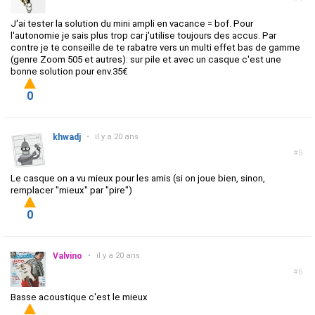
J'ai tester la solution du mini ampli en vacance = bof. Pour
l'autonomie je sais plus trop car j'utilise toujours des accus. Par
contre je te conseille de te rabatre vers un multi effet bas de gamme
(genre Zoom 505 et autres): sur pile et avec un casque c'est une
bonne solution pour env.35€
0
khwadj
•
il y a 20 ans
#5
Le casque on a vu mieux pour les amis (si on joue bien, sinon,
remplacer "mieux" par "pire")
0
Valvino
•
il y a 20 ans
#6
Basse acoustique c'est le mieux