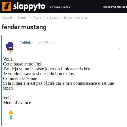
Sweepyto Guitare
217 connectés
>
>
>
Accueil
Forum
Tout sur la Basse
fender mustang
fender mustang
foldek
•
il y a 20 ans
#1
Voila
Cette basse attire l’œil
J’ai déjà vu un bassiste jouer du funk avec la bête
Je voudrais savoir si c’est du bon matos
Comment sa sonne
Si la lutherie n’est pas bâclée car a m’a connaissance c’est une
japan
Voila
Merci d’avance
0