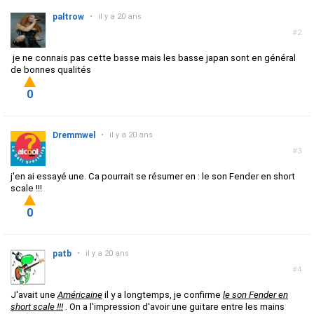
paltrow
•
il y a 20 ans
#2
je ne connais pas cette basse mais les basse japan sont en général
de bonnes qualités
0
Dremmwel
•
il y a 20 ans
#3
j'en ai essayé une. Ca pourrait se résumer en : le son Fender en short
scale !!!
0
patb
•
il y a 20 ans
#4
J'avait une
Américaine
il y a longtemps, je confirme
le son Fender en
short scale !!!
. On a l'impression d'avoir une guitare entre les mains