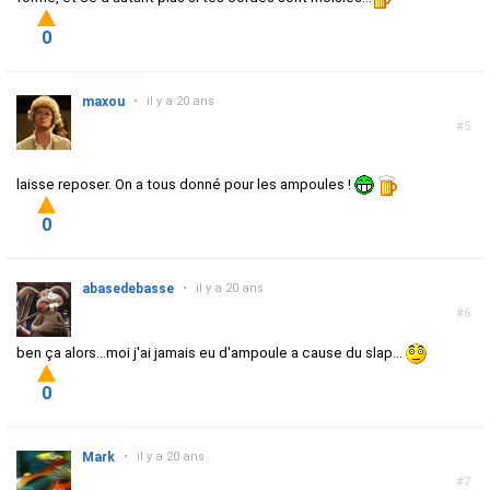
0
maxou
•
il y a 20 ans
#5
laisse reposer. On a tous donné pour les ampoules !
0
abasedebasse
•
il y a 20 ans
#6
ben ça alors...moi j'ai jamais eu d'ampoule a cause du slap...
0
Mark
•
il y a 20 ans
#7