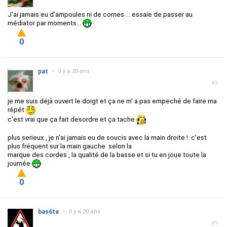
J'ai jamais eu d'ampoules ni de cornes ... essaie de passer au
médiator par moments...
0
pat
•
il y a 20 ans
#8
je me suis déjà ouvert le doigt et ça ne m' a pas empeché de faire ma
répét
c'est vrai que ça fait desordre et ça tache
plus serieux , je n'ai jamais eu de soucis avec la main droite ! c'est
plus fréquent sur la main gauche selon la
marque des cordes , la qualité de la basse et si tu en joue toute la
journée
0
bas6te
•
il y a 20 ans
#9