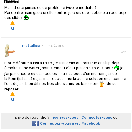
Main droite jamais eu de problème (vive le médiator)
Par contre main gauche elle souffre je crois que j'abbuse un peu trop
des slides
0
mattallica
•
il y a 20 ans
#21
moi je débute aussi au slap , je fais deux ou trois truc en slap deja
(smoke in the water , normalement c'est pas en slap et alors ?
)et
j'ai pas encore eu d'ampoules , mais au bout d'un moment j'ai de
la Korn (hahaha) et j'ai mal . et pour moi la bonne solution est , comme
l'ont déja si bien dit nos très chers amis les bassistes
, de se
reposer .
0
Envie de répondre ?
Inscrivez-vous
-
Connectez-vous
ou
Connectez-vous avec Facebook