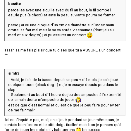
bas6te
perce les avec une aiguille avec du fil au bout, le fil pompe l
eau/le pus (a choix) et ainsi la peau suviante pourra se former
perso j ai eu une cloque d'un cm de diamètre sur l'index main
droite, sa fait mal mais la sa va après 2 semaines (dont jeu au
med et aux doigts) j ai pu assurer un concert
aaaah sa me fais plaisir que tu dises que tu a ASSURE a un concert!
^^
simb3
Voilà, je fais de la basse depuis un peu + d'1 mois, je sais joué
quelques trucs (black dog...) et je m'essaye depuis peu dans le
slap...
Seulement au bout d'1 heure de jeu des ampoules à l'extremité
de la main droite m'empeche de jouer.
est ce que c'est normal et qu'est ce que je peu faire pour eviter
de me fair mal?
lol ne t'inquiète pas, moi j en ai joué pendant un jour même pas, je
sentais bien l'index et le pitit doigt tirailler! mais bon je penses qu'à
force de jouer les doigts s'y habituerons
bisouxxxx