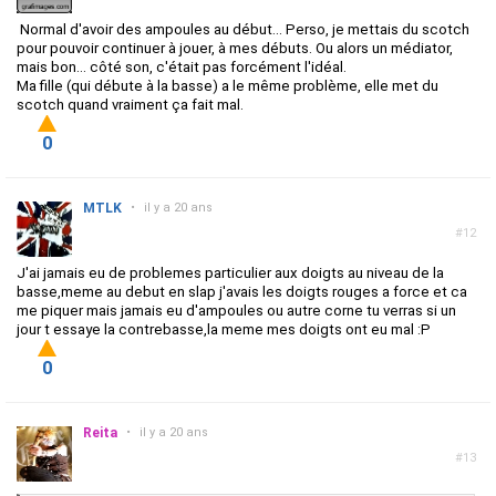
Normal d'avoir des ampoules au début... Perso, je mettais du scotch
pour pouvoir continuer à jouer, à mes débuts. Ou alors un médiator,
mais bon... côté son, c'était pas forcément l'idéal.
Ma fille (qui débute à la basse) a le même problème, elle met du
scotch quand vraiment ça fait mal.
0
MTLK
•
il y a 20 ans
#12
J'ai jamais eu de problemes particulier aux doigts au niveau de la
basse,meme au debut en slap j'avais les doigts rouges a force et ca
me piquer mais jamais eu d'ampoules ou autre corne tu verras si un
jour t essaye la contrebasse,la meme mes doigts ont eu mal :P
0
Reita
•
il y a 20 ans
#13