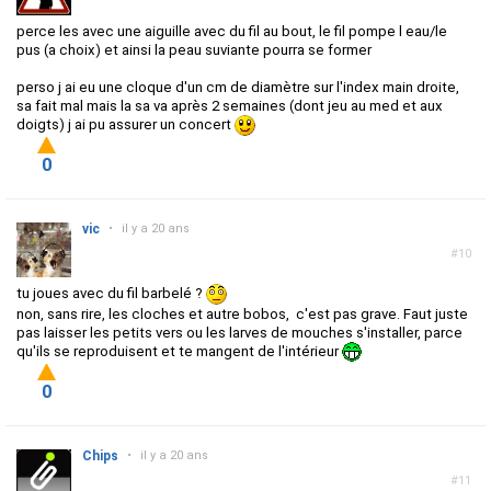
perce les avec une aiguille avec du fil au bout, le fil pompe l eau/le
pus (a choix) et ainsi la peau suviante pourra se former
perso j ai eu une cloque d'un cm de diamètre sur l'index main droite,
sa fait mal mais la sa va après 2 semaines (dont jeu au med et aux
doigts) j ai pu assurer un concert
0
vic
•
il y a 20 ans
#10
tu joues avec du fil barbelé ?
non, sans rire, les cloches et autre bobos, c'est pas grave. Faut juste
pas laisser les petits vers ou les larves de mouches s'installer, parce
qu'ils se reproduisent et te mangent de l'intérieur
0
Chips
•
il y a 20 ans
#11