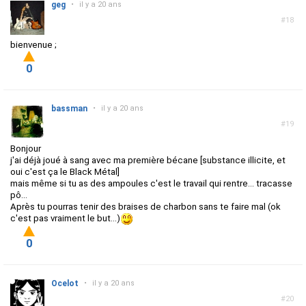
geg
•
il y a 20 ans
#18
bienvenue ;
0
bassman
•
il y a 20 ans
#19
Bonjour
j'ai déjà joué à sang avec ma première bécane [substance illicite, et
oui c'est ça le Black Métal]
mais même si tu as des ampoules c'est le travail qui rentre... tracasse
pô...
Après tu pourras tenir des braises de charbon sans te faire mal (ok
c'est pas vraiment le but...)
0
Ocelot
•
il y a 20 ans
#20