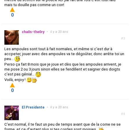
mais tu douille pas comme un con!
0
cha0s-the0ry
•
il y a 20 ans
#3
Les ampoules sont tout à fait normales, et même si c'est dur à
accpeter, jouer avec des ampoules va te dégoûter, donc arrête toi un
peu...
Perso ça fait 8 mois que je joue et dès que les ampoules arrivent, je
me pose 2 ou 3 jours sinon elles se fendillent et saigner des doigts
c'est pas génial...
Voilà, enjoy !
0
El Presidente
•
il y a 20 ans
#4
C'est normal, il te faut un peu de temps avant que de la corne ne se
forme, et ce d'autant plus si tes cordes sont moisies...