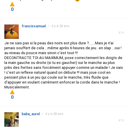
0
francissamuel
•
il y a 20 ans
#14
Je ne sais pas si la peau des noirs est plus dure ?.......Mais je n'ai
jamais souffert de cela ...même après 6 heures de jeu...en slap ...oui !
au niveau du pouce mais sinon c'est tout !!!
DECONTRACTE TOI AU MAXIMUM, pose correctement les doigts de
la main gauche ou droite (si tu es gaucher) sur le manche au plus
près des frettes sans forcément appuyer comme un malade ! Je sais
! c'est un reflexe naturel quand on débute !!! mais joue cool en
pensant plus à un jeu qui coule sur le manche, très fluide que
d'appuyer en voulant carrément enfoncer la corde dans le manche !
Musicalement.
0
baba_aurel
•
il y a 20 ans
#15