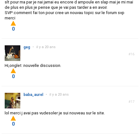
slt pour ma par je nai jamai eu encore d ampoule en slap mai je mi mai
de plus en plus je pense que je vai pas tarder a en avoir.
SVP:comment fai ton pour cree un nouvau topic sur le forum svp
merci
0
geg
•
il y a 20 ans
#16
Hi,onglet :nouvelle discussion.
0
baba_aurel
•
il y a 20 ans
#17
lol merci j avai pas vudesoler je sui nouveau sur le site.
0