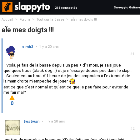
Sweepyto Guitare
218 connectés
>
>
>
Accueil
Forum
Tout sur la Basse
aÏe mes doigts !!!
aÏe mes doigts !!!
simb3
•
il y a 20 ans
#1
Voilà, je fais de la basse depuis un peu + d'1 mois, je sais joué
quelques trucs (black dog...) et je m'essaye depuis peu dans le slap...
Seulement au bout d'1 heure de jeu des ampoules à l'extremité de
la main droite m'empeche de jouer.
est ce que c'est normal et qu'est ce que je peu faire pour eviter de
me fair mal?
0
twatwan
•
il y a 20 ans
#2
mettre du scotch sur le pouce XD. jlai fait une fois c'est tout laid