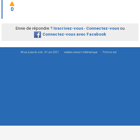
0
Envie de répondre ?
Inscrivez-vous
-
Connectez-vous
ou
Connectez-vous avec Facebook
Mise à jour du site : 01 avr. 2021
webrox conseil informatique
Films à voir