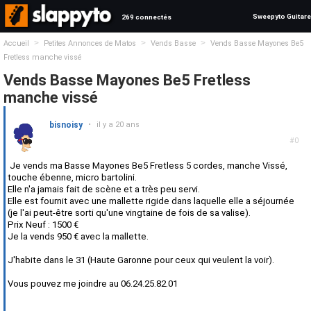
Sweepyto Guitare
269 connectés
>
>
>
Accueil
Petites Annonces de Matos
Vends Basse
Vends Basse Mayones Be5
Fretless manche vissé
Vends Basse Mayones Be5 Fretless
manche vissé
bisnoisy
•
il y a 20 ans
#0
Je vends ma Basse Mayones Be5 Fretless 5 cordes, manche Vissé,
touche ébenne, micro bartolini.
Elle n'a jamais fait de scène et a très peu servi.
Elle est fournit avec une mallette rigide dans laquelle elle a séjournée
(je l'ai peut-être sorti qu'une vingtaine de fois de sa valise).
Prix Neuf : 1500 €
Je la vends 950 € avec la mallette.
J'habite dans le 31 (Haute Garonne pour ceux qui veulent la voir).
Vous pouvez me joindre au 06.24.25.82.01