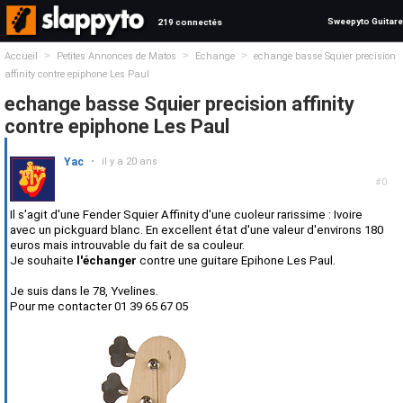
Sweepyto Guitare
219 connectés
>
>
>
Accueil
Petites Annonces de Matos
Echange
echange basse Squier precision
affinity contre epiphone Les Paul
echange basse Squier precision affinity
contre epiphone Les Paul
Yac
•
il y a 20 ans
#0
Il s'agit d'une Fender Squier Affinity d'une cuoleur rarissime : Ivoire
avec un pickguard blanc. En excellent état d'une valeur d'environs 180
euros mais introuvable du fait de sa couleur.
Je souhaite
l'échanger
contre une guitare Epihone Les Paul.
Je suis dans le 78, Yvelines.
Pour me contacter 01 39 65 67 05