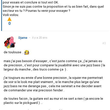
pour essais et conclure si tout est OK.
Sinon je ne suis pas contre ta proposition et tu as bien fait, dans quel
secteur es tu ? Pourras tu venir pour essayer ?
Voili voilou.
0
Djame
•
il y a 20 ans
#3
de toulouse ...
mais j'ai pas besoin d'essayer , c'est juste comme ça , j'ai jamais eu
de precision , c'est pour comparer la jouabilité avec une jazz bass ( la
largeur du manche , des trucs comme ça ) .
j'ai toujours eu envie d'une bonne precision , la squier me permetrait
de voir si le look me plait vraiment , si le manche plus large qu'une
jazz bass ne me derange pas , cela me servirait a me decider avant
de commander une vrai precision fender .
de toutes facon , la guitare est au mur et ne sert a rien ( ya encore le
plastic sur le pickguard ) ...