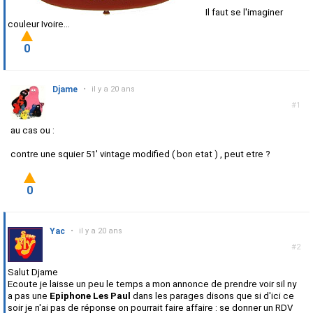
Il faut se l'imaginer
couleur Ivoire...
0
Djame
•
il y a 20 ans
#1
au cas ou :
contre une squier 51' vintage modified ( bon etat ) , peut etre ?
0
Yac
•
il y a 20 ans
#2
Salut Djame
Ecoute je laisse un peu le temps a mon annonce de prendre voir sil ny
a pas une
Epiphone Les Paul
dans les parages disons que si d'ici ce
soir je n'ai pas de réponse on pourrait faire affaire : se donner un RDV