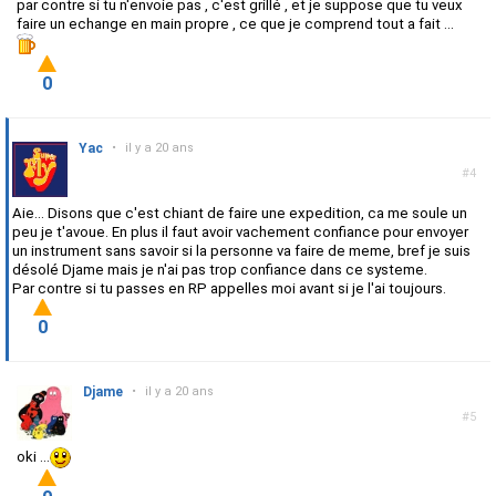
par contre si tu n'envoie pas , c'est grillé , et je suppose que tu veux
faire un echange en main propre , ce que je comprend tout a fait ...
0
Yac
•
il y a 20 ans
#4
Aie... Disons que c'est chiant de faire une expedition, ca me soule un
peu je t'avoue. En plus il faut avoir vachement confiance pour envoyer
un instrument sans savoir si la personne va faire de meme, bref je suis
désolé Djame mais je n'ai pas trop confiance dans ce systeme.
Par contre si tu passes en RP appelles moi avant si je l'ai toujours.
0
Djame
•
il y a 20 ans
#5
oki ...