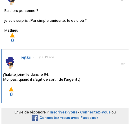
#1
Ba alors personne ?
je suis surpris ! Par simple curiosité, tu es d'où ?
Mathieu
0
rejtkc
•
il y a 19 ans
#2
j'habite joinville dans le 94.
Moi pas, quand il s'agit de sortir de l'argent ;)
0
Envie de répondre ?
Inscrivez-vous
-
Connectez-vous
ou
Connectez-vous avec Facebook