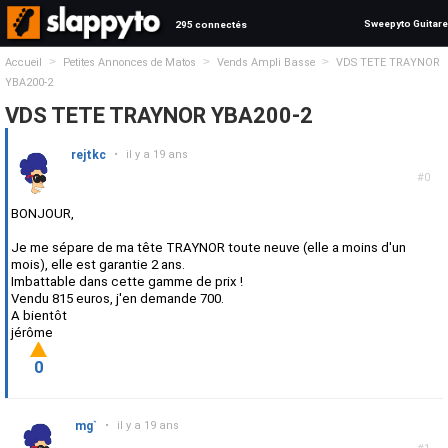
Sweepyto Guitare
295 connectés
>
>
>
Accueil
Petites Annonces de Matos
Vends Ampli Basse
VDS TETE TRAYNOR
YBA200-2
VDS TETE TRAYNOR YBA200-2
rejtkc
•
il y a 19 ans
#0
BONJOUR,
Je me sépare de ma tête TRAYNOR toute neuve (elle a moins d'un
mois), elle est garantie 2 ans.
Imbattable dans cette gamme de prix !
Vendu 815 euros, j'en demande 700.
A bientôt
jérôme
0
mg`
•
il y a 19 ans