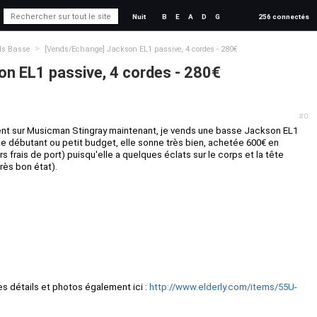
Nuit
B
E
A
D
G
256 connectés
>
ds Basse
[Vends/Echange] Jackson EL1 passive, 4 cordes - 280€
n EL1 passive, 4 cordes - 280€
#0
ent sur Musicman Stingray maintenant, je vends une basse Jackson EL1
le débutant ou petit budget, elle sonne très bien, achetée 600€ en
s frais de port) puisqu'elle a quelques éclats sur le corps et la tête
rès bon état).
s détails et photos également ici :
http://www.elderly.com/items/55U-