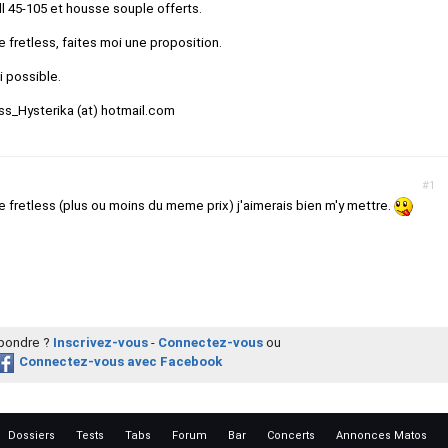
l 45-105 et housse souple offerts.
fretless, faites moi une proposition.
i possible.
ss_Hysterika (at) hotmail.com
#1
 fretless (plus ou moins du meme prix) j'aimerais bien m'y mettre.
épondre ?
Inscrivez-vous
-
Connectez-vous
ou
Connectez-vous avec Facebook
Dossiers
Tests
Tabs
Forum
Bar
Concerts
Annonces Matos