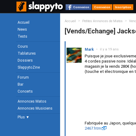
Connexion
Connexion
Inscription
>
>
Accueil
Petites Annonces de Matos
Ven
Accueil
News
[Vends/Echange] Jackso
Tests
Cours
Mark
•
il y a 19 ans
Tablatures
Puisque je joue exclusivem
Dossiers
4 cordes passive noire. Idéa
magasin je la vends 280€ (hor
SlappytoZine
(touche et électronique en t
Forum
Bar
Concerts
Annonces Matos
Annonces Musiciens
Plus ▼
Fabriquée au Japon, quelque
2467.htm