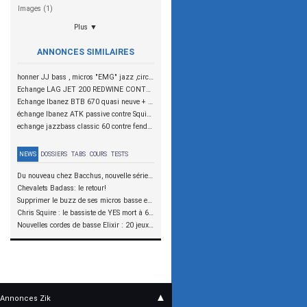
Images (1)
Plus ▼
ANNONCES SIMILAIRES
honner JJ bass , micros "EMG" jazz ,circuite active et passive , manche echangé pour le luthier "pierick brua"
Echange LAG JET 200 REDWINE CONTRE BASSE PASSIVE
Echange Ibanez BTB 670 quasi neuve + matos contre bonne basse passive d'occasion
échange Ibanez ATK passive contre Squier Jazz Bass Standard
echange jazzbass classic 60 contre fender 5 cordes passive ou active
NEWS
DOSSIERS
TABS
COURS
TESTS
Du nouveau chez Bacchus, nouvelle série SCD
Chevalets Badass: le retour!
Supprimer le buzz de ses micros basse en reliant les aimants à la masse
Chris Squire : le bassiste de YES mort à 67 ans
Nouvelles cordes de basse Elixir : 20 jeux à tester !
▲
Annonces Zik