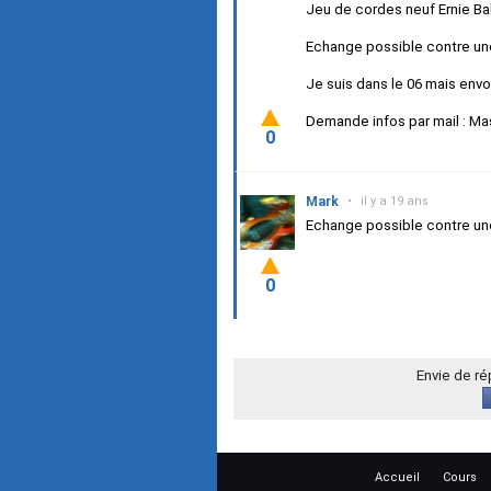
Jeu de cordes neuf Ernie Bal
Echange possible contre une 
Je suis dans le 06 mais envo
Demande infos par mail : Ma
0
Mark
•
il y a 19 ans
Echange possible contre une
0
Envie de r
Accueil
Cours