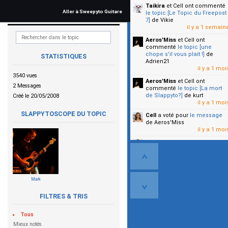
Taikira
et Cell
ont commenté
Aller à Sweepyto Guitare
le topic [Le Topic du Freepost
7]
de Vikie
il y a 1 semain
Aeros'Miss
et Cell
ont
commenté
le topic [une
chope s'il vous plait !]
de
STATISTIQUES
Adrien21
il y a 1 moi
3540 vues
Aeros'Miss
et Cell
ont
2 Messages
commenté
le topic [La mort
de Slappyto?]
de kurt
Créé le 20/05/2008
il y a 1 moi
SLAPPYTOSCOPE DU TOPIC
Cell
a voté pour
le message
de Aeros'Miss
il y a 1 moi
Cell
a voté pour
le message
de Malicia
il y a 1 moi
▼
Mark
FILTRES & TRIS
Tous
Mieux notés