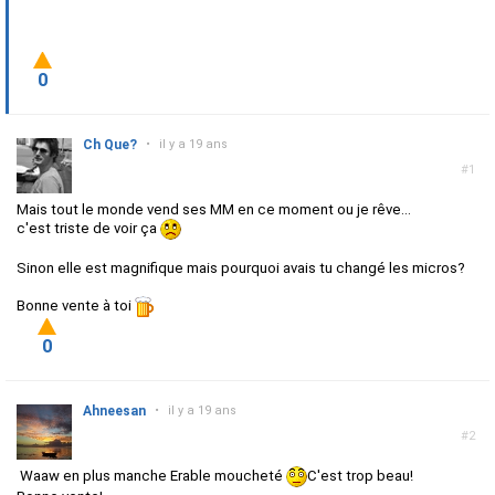
0
Ch Que?
•
il y a 19 ans
#1
Mais tout le monde vend ses MM en ce moment ou je rêve...
c'est triste de voir ça
Sinon elle est magnifique mais pourquoi avais tu changé les micros?
Bonne vente à toi
0
Ahneesan
•
il y a 19 ans
#2
Waaw en plus manche Erable moucheté
C'est trop beau!