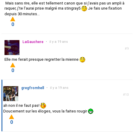
Mais sans rire, elle est tellement canon que si j'avais pas un ampli à
raquer, j'te l'aurai prise malgré ma stingray5
Je fais une fixation
depuis 30 minutes...
0
LaGauchere
•
il y a 19 ans
#9
Elle me ferait presque regretter la mienne
0
gregfromhell
•
il y a 19 ans
#10
ah non il ne faut pas!
Doucement sur les éloges, vous la faites rougir
0