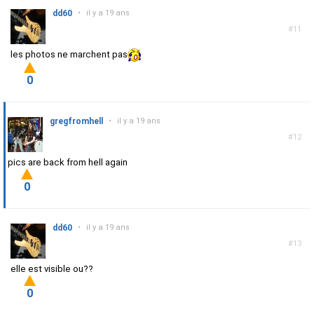
dd60
•
il y a 19 ans
#11
les photos ne marchent pas
0
gregfromhell
•
il y a 19 ans
#12
pics are back from hell again
0
dd60
•
il y a 19 ans
#13
elle est visible ou??
0