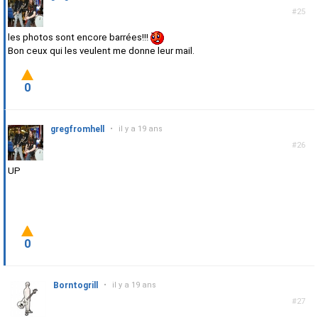
#25
les photos sont encore barrées!!!
Bon ceux qui les veulent me donne leur mail.
0
gregfromhell
•
il y a 19 ans
#26
UP
0
Borntogrill
•
il y a 19 ans
#27