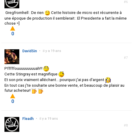
#6
Gregfromhell : De rien
Cette histoire de micro est récurrente à
une époque de production il semblerait : El Presidente a fait la même
chose =]
0
DavidSin
•
il y a 19 ans
#7
Pfffffouuuuuuuuuah!!!
Cette Stingray est magnifique
Et son prix vraiment alléchant... pourquoi j'ai pas d'argent
En tout cas j'te souhaite une bonne vente, et beaucoup de plaisir au
futur acheteur!
0
Fleadh
•
il y a 19 ans
#8