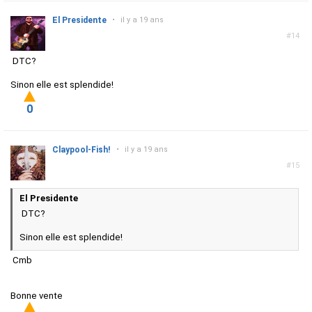
El Presidente
•
il y a 19 ans
#14
DTC?
Sinon elle est splendide!
0
Claypool-Fish!
•
il y a 19 ans
#15
El Presidente
DTC?
Sinon elle est splendide!
Cmb
Bonne vente