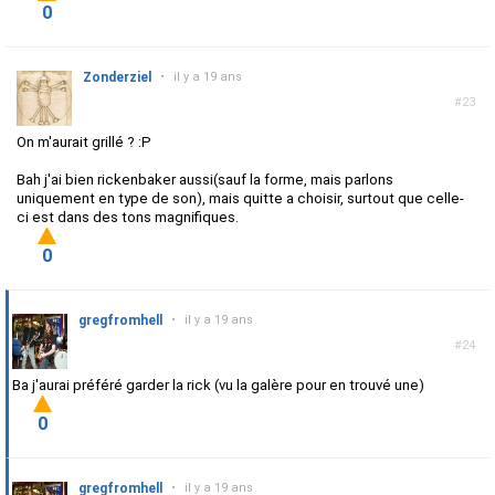
0
Zonderziel
•
il y a 19 ans
#23
On m'aurait grillé ? :P
Bah j'ai bien rickenbaker aussi(sauf la forme, mais parlons
uniquement en type de son), mais quitte a choisir, surtout que celle-
ci est dans des tons magnifiques.
0
gregfromhell
•
il y a 19 ans
#24
Ba j'aurai préféré garder la rick (vu la galère pour en trouvé une)
0
gregfromhell
•
il y a 19 ans