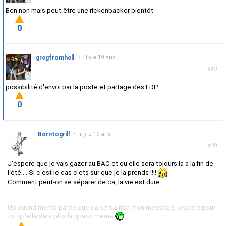
Ben non mais peut-être une rickenbacker bientôt
0
gregfromhell
•
il y a 19 ans
#19
possibilité d'envoi par la poste et partage des FDP
0
Borntogrill
•
il y a 19 ans
#20
J'espere que je vais gazer au BAC et qu'elle sera tojours la a la fin de
l'été ... Si c'est le cas c'ets sur que je la prends !!!!
Comment peut-on se séparer de ca, la vie est dure ...
Up quand meme parce que ca sert a rien mon message, jespere pour
toi qu'elle sera plus la quand meme