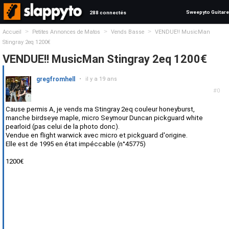
Sweepyto Guitare
288 connectés
>
>
>
Accueil
Petites Annonces de Matos
Vends Basse
VENDUE!! MusicMan
Stingray 2eq 1200€
VENDUE!! MusicMan Stingray 2eq 1200€
gregfromhell
•
il y a 19 ans
#0
Cause permis A, je vends ma Stingray 2eq couleur honeyburst,
manche birdseye maple, micro Seymour Duncan pickguard white
pearloid (pas celui de la photo donc).
Vendue en flight warwick avec micro et pickguard d'origine.
Elle est de 1995 en état impéccable (n°45775)
1200€