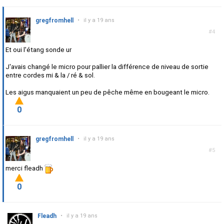
gregfromhell
•
il y a 19 ans
#4
Et oui l'étang sonde ur
J'avais changé le micro pour pallier la différence de niveau de sortie
entre cordes mi & la / ré & sol.
Les aigus manquaient un peu de pêche même en bougeant le micro.
0
gregfromhell
•
il y a 19 ans
#5
merci fleadh
0
Fleadh
•
il y a 19 ans