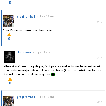
0
gregfromhell
•
il y a 19 ans
#16
Dans l'oise sur hermes ou beauvais
0
Patapock
•
il y a 19 ans
#17
elle est vraiment magnifique, faut pas la vendre, tu vas le regretter et
tu ne retrouvera jamais une MM aussi belle (t'as pas plutot une fender
à vendre ou un truc dans le genre
)
0
gregfromhell
•
il y a 19 ans
#18