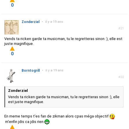
0
Zonderziel
•
il y a 19 ans
#21
Vends ta ricken garde ta musicman, tu le regretteras sinon :), elle est
juste magnifique.
0
Borntogrill
•
il y a 19 ans
#22
Zonderziel
Vends ta ricken garde ta musicman, tu le regretteras sinon :), elle
est juste magnifique.
En meme temps t'es fan de zikman alors cpas méga objectif
m'enfin jdis ca jdis rien