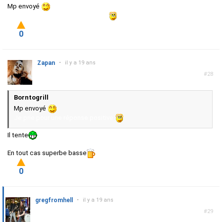
Mp envoyé
Je prie pour une réponse positive
0
Zapan
•
il y a 19 ans
#28
Borntogrill
Mp envoyé
Je prie pour une réponse positive
Il tente
En tout cas superbe basse
0
gregfromhell
•
il y a 19 ans
#29