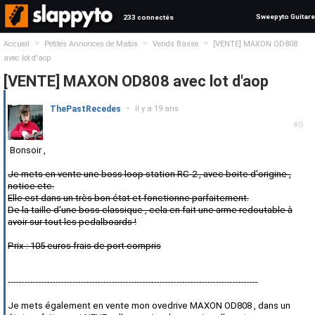
Sweepyto Guitare
233 connectés
>
>
>
Accueil
Petites Annonces de Matos
Vends Basse
[VENTE] MAXON OD808
avec lot d'aop
[VENTE] MAXON OD808 avec lot d'aop
ThePastRecedes
•
il y a 19 ans
#0
Bonsoir ,
Je mets en vente une boss loop station RC-2 , avec boite d'origine ,
notice etc.
Elle est dans un très bon état et fonctionne parfaitement.
De la taille d'une boss classique , cela en fait une arme redoutable à
avoir sur tout les pedalboards !
Prix : 105 euros frais de port compris
-----------------------------------------------------------------------------------------
Je mets également en vente mon ovedrive MAXON OD808 , dans un