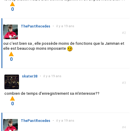
0
ThePastRecedes
•
il y a 19 ans
#2
oui c'est bien sa , elle possède moins de fonctions que la Jamman et
elle est beaucoup moins imposante
0
skater38
•
il y a 19 ans
#3
combien de temps d'enregistrement sa m'interesse??
0
ThePastRecedes
•
il y a 19 ans
#4