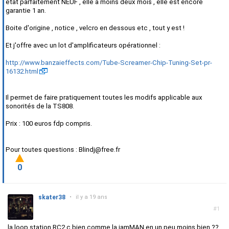
état parfaitement NEUF , elle a moins deux mois , elle est encore
garantie 1 an.
Boite d'origine , notice , velcro en dessous etc , tout y est !
Et j'offre avec un lot d'amplificateurs opérationnel :
http://www.banzaieffects.com/Tube-Screamer-Chip-Tuning-Set-pr-
16132.html
Il permet de faire pratiquement toutes les modifs applicable aux
sonorités de la TS808.
Prix : 100 euros fdp compris.
Pour toutes questions : Blindj@free.fr
0
skater38
•
il y a 19 ans
#1
la loop station RC2 c bien comme la jamMAN en un peu moins bien ??