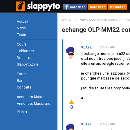
Connexion
Connexion
Inscription
>
>
Accueil
Petites Annonces de Matos
Ech
Accueil
News
echange OLP MM22 coule
Tests
Cours
VLAYE
•
il y a 19 ans
Tablatures
j'échange mon olp mm22 coul
Dossiers
état neuf, très peu joué (in
elle a un an, reréglé receme
SlappytoZine
je cherches une jazz bass (
Forum
pour que ma basse de secou
Bar
Concerts
j'etudie toutes les propositi
Annonces Matos
A+
Annonces Musiciens
0
Plus ▼
VLAYE
•
il y a 19 ans