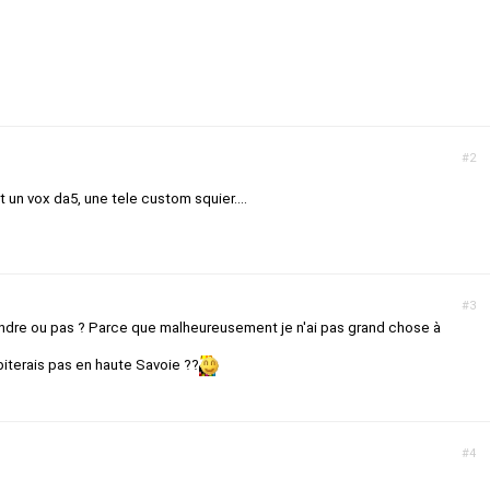
#2
un vox da5, une tele custom squier....
#3
endre ou pas ? Parce que malheureusement je n'ai pas grand chose à
biterais pas en haute Savoie ??
#4