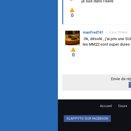
je suis dans l'isere
0
manfred741
•
il y a 19 ans
Ok, désolé , j'ai pris une S
les MM22 sont super dures à
0
Envie de r
Accueil
Cours
SLAPPYTO SUR FACEBOOK