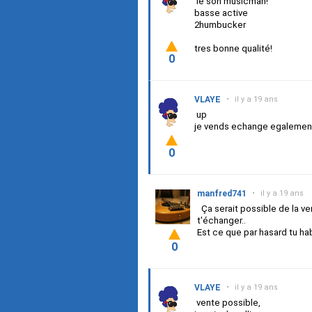
le son musicman!
basse active
2humbucker
tres bonne qualité!
0
VLAYE
•
il y a 19 ans
up
je vends echange egalement 
0
manfred741
•
il y a 19 ans
Ça serait possible de la v
t'échanger..
Est ce que par hasard tu ha
0
VLAYE
•
il y a 19 ans
vente possible,