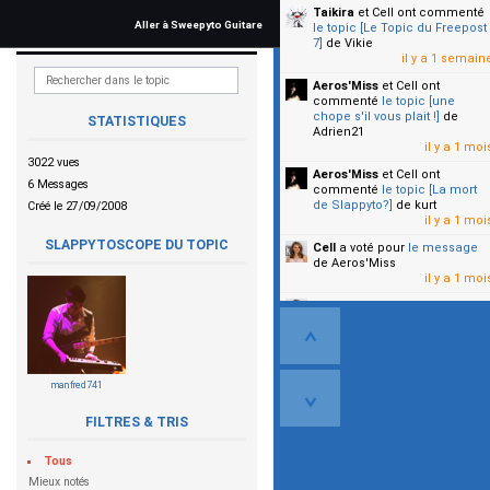
Taikira
et Cell
ont commenté
Aller à Sweepyto Guitare
le topic [Le Topic du Freepost
7]
de Vikie
il y a 1 semain
Aeros'Miss
et Cell
ont
commenté
le topic [une
chope s'il vous plait !]
de
STATISTIQUES
Adrien21
il y a 1 moi
3022 vues
Aeros'Miss
et Cell
ont
6 Messages
commenté
le topic [La mort
de Slappyto?]
de kurt
Créé le 27/09/2008
il y a 1 moi
SLAPPYTOSCOPE DU TOPIC
Cell
a voté pour
le message
de Aeros'Miss
il y a 1 moi
Cell
a voté pour
le message
de Malicia
il y a 1 moi
▼
manfred741
FILTRES & TRIS
Tous
Mieux notés