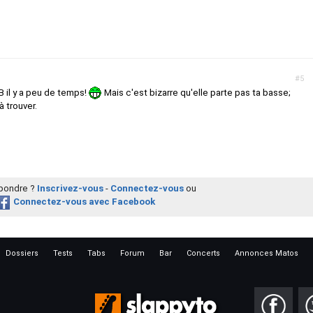
#5
UB il y a peu de temps!
Mais c'est bizarre qu'elle parte pas ta basse;
 trouver.
épondre ?
Inscrivez-vous
-
Connectez-vous
ou
Connectez-vous avec Facebook
Dossiers
Tests
Tabs
Forum
Bar
Concerts
Annonces Matos