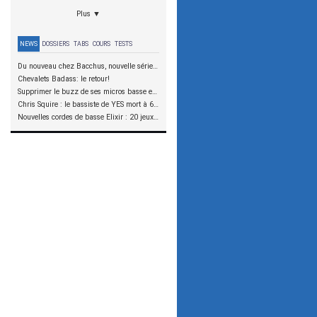
Plus ▼
NEWS
DOSSIERS
TABS
COURS
TESTS
Du nouveau chez Bacchus, nouvelle série SCD
Chevalets Badass: le retour!
Supprimer le buzz de ses micros basse en reliant les aimants à la masse
Chris Squire : le bassiste de YES mort à 67 ans
Nouvelles cordes de basse Elixir : 20 jeux à tester !