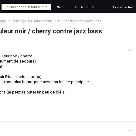
Nuit
B
E
A
D
G
317 connectés
>
ange
echange OLP MM22 couleur noir / cherry contre jazz bass
ur noir / cherry contre jazz bass
#0
eur noir / cherry
strument de secours)
nt
voir Pbass selon specs)
rs soit plus homogene avec ma basse principale
ons (je peux rajouter un peu de blé!)
#1