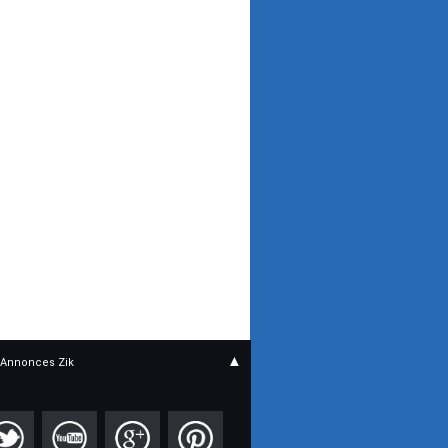
▲
Annonces Zik