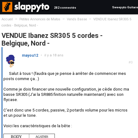
Sweepyto Guitare
282 connectés
>
>
>
Accueil
Petites Annonces de Matos
Vends Basse
VENDUE Ibanez SR305 5
cordes - Belgique, Nord -
VENDUE Ibanez SR305 5 cordes -
Belgique, Nord -
mayou12
•
il y a 18 ans
#0
Salut à tous ! (faudra que je pense à arrêter de commencer mes
posts comme ça...)
Comme je dois financer une nouvelle configuration, je cède donc ma
basse SR305 (J'ai la SR885 finition naturelle maintenant) avec son
flycase.
C'est donc une 5 cordes, passive, 2 potards volume pour les micros
et un pour le tone.
Voici les caractéristiques de la bête :
BODY
AGATHIS