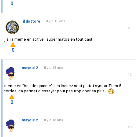
0
il dottore
•
il y a 18 ans
#1
j'ai la meme en active...super matos en tout cas!
0
mayou12
•
il y a 18 ans
#2
meme en "bas de gamme", les ibanez sont plutot sympa. Et en 5
cordes, ca permet d'essayer pour pas trop cher en plus...
0
mayou12
•
il y a 18 ans
#3