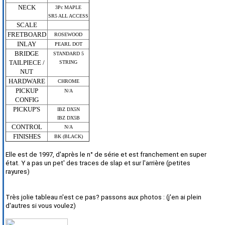
NECK
3Pc MAPLE
SR5 ALL ACCESS
SCALE
FRETBOARD
ROSEWOOD
INLAY
PEARL DOT
BRIDGE
STANDARD 5
TAILPIECE /
STRING
NUT
HARDWARE
CHROME
PICKUP
N/A
CONFIG
PICKUP'S
IBZ DX5N
IBZ DX5B
CONTROL
N/A
FINISHES
BK (BLACK)
Elle est de 1997, d'après le n° de série et est franchement en super
état. Y a pas un pet' des traces de slap et sur l'arrière (petites
rayures)
Très jolie tableau n'est ce pas? passons aux photos : (j'en ai plein
d'autres si vous voulez)