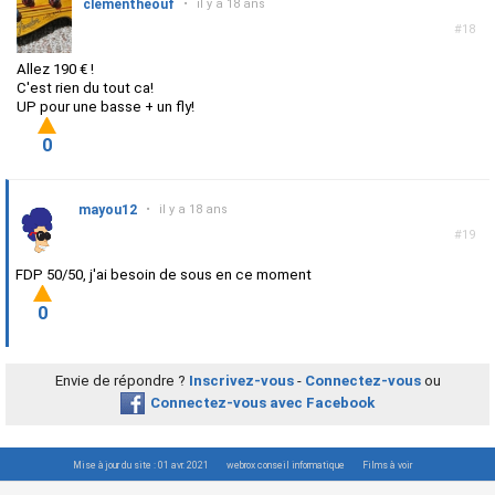
clementheouf
•
il y a 18 ans
#18
Allez 190 € !
C'est rien du tout ca!
UP pour une basse + un fly!
0
mayou12
•
il y a 18 ans
#19
FDP 50/50, j'ai besoin de sous en ce moment
0
Envie de répondre ?
Inscrivez-vous
-
Connectez-vous
ou
Connectez-vous avec Facebook
Mise à jour du site : 01 avr. 2021
webrox conseil informatique
Films à voir