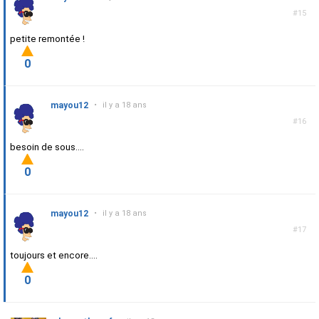
#15
petite remontée !
0
mayou12
•
il y a 18 ans
#16
besoin de sous....
0
mayou12
•
il y a 18 ans
#17
toujours et encore....
0