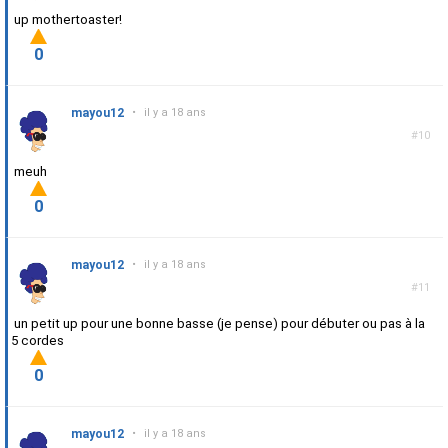
up mothertoaster!
0
mayou12
•
il y a 18 ans
#10
meuh
0
mayou12
•
il y a 18 ans
#11
un petit up pour une bonne basse (je pense) pour débuter ou pas à la
5 cordes
0
mayou12
•
il y a 18 ans