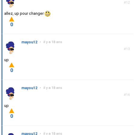
#12
allez, up pour changer
0
mayou12
•
il y a 18 ans
#13
up
0
mayou12
•
il y a 18 ans
#14
up
0
mayou12
•
il y a 18 ans