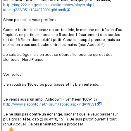
http://img222.imageshack.us/slideshow/player.php?
id=img222/851/1244973891g86.smil
Sinon par mail si vous préférez...
Comme toutes les Ibanez de cette série, le manche est très fin d'où
"rapide"; en particulier pour une 5 cordes. L'écartement des cordes
est de 16,5 mm, donc plutôt petit. C'est un coup à prendre, mais au
moins, on a pas une buche entre les mains. (non Acouel!!!!)
Je suis à Liège mais on peut se débrouiller pour ce qui est des
alentours : Nord France...
Voili voilou !
J'en voudrais 190 euros pour basse et fly bien entendu.
Je vends aussi un ampli Ashdown Fivefifteen 100W ici :
http://www.slappyto.net/Forum/Topic.aspx?id=19531
Je ne suis pas contre un échange, sachant que je veux passer sur
plus gros : tête, cab (2 ou 4*10, 15'...). Je suis plutôt ouvert à tout
(chut Acouel....)alors n'hésitez pas a proposer.