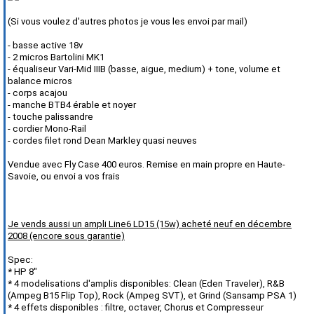
(Si vous voulez d'autres photos je vous les envoi par mail)
- basse active 18v
- 2 micros Bartolini MK1
- équaliseur Vari-Mid IIIB (basse, aigue, medium) + tone, volume et
balance micros
- corps acajou
- manche BTB4 érable et noyer
- touche palissandre
- cordier Mono-Rail
- cordes filet rond Dean Markley quasi neuves
Vendue avec Fly Case 400 euros. Remise en main propre en Haute-
Savoie, ou envoi a vos frais
Je vends aussi un ampli Line6 LD15 (15w) acheté neuf en décembre
2008 (encore sous garantie)
Spec:
* HP 8"
* 4 modelisations d'amplis disponibles: Clean (Eden Traveler), R&B
(Ampeg B15 Flip Top), Rock (Ampeg SVT), et Grind (Sansamp PSA 1)
* 4 effets disponibles : filtre, octaver, Chorus et Compresseur