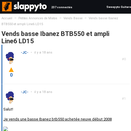
Sweepyto Guitare
237 connectés
>
>
>
Accueil
Petites Annonces de Matos
Vends Basse
Vends basse Ibanez
BTB550 et ampli Line6 LD15
Vends basse Ibanez BTB550 et ampli
Line6 LD15
-JC-
•
il y a 18 ans
#0
0
-JC-
•
il y a 18 ans
#1
Salut!
Je vends une basse Ibanez btb550 achetée neuve début 2008