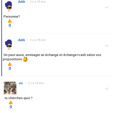
dubb
•
il y a 18 ans
#3
Personne?
0
dubb
•
il y a 18 ans
#4
On peut aussi, envisager un échange et échange+cash selon vos
propositions
0
vic
•
il y a 18 ans
#5
tu cherches quoi ?
0