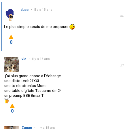
dubb
•
il y a 18 ans
#6
Le plus simple serais de me proposer
0
vic
•
il y a 18 ans
#7
j'ai plus grand chose à l'échange
une disto tech21XXL
une tc electronics Mone
une table digitale Tascame dm24
un preamp BBE Bmax T
0
Zapan
•
il y a 18 ans