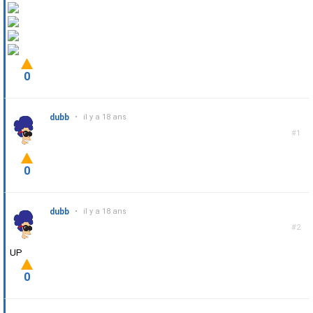
0
dubb
•
il y a 18 ans
#1
0
dubb
•
il y a 18 ans
#2
UP
0