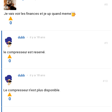
#8
Je vais voir les finances et je up quand meme
0
dubb
•
il y a 18 ans
#9
le compresseur est reservé.
0
dubb
•
il y a 18 ans
#10
Le compresseur n'est plus disponible.
0