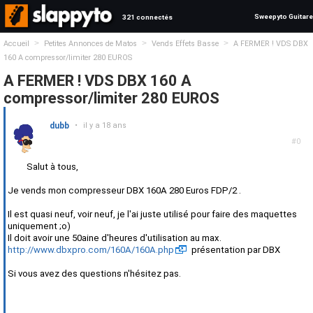
Sweepyto Guitare
321 connectés
>
>
>
Accueil
Petites Annonces de Matos
Vends Effets Basse
A FERMER ! VDS DBX
160 A compressor/limiter 280 EUROS
A FERMER ! VDS DBX 160 A
compressor/limiter 280 EUROS
dubb
•
il y a 18 ans
#0
Salut à tous,
Je vends mon compresseur DBX 160A 280 Euros FDP/2 .
Il est quasi neuf, voir neuf, je l'ai juste utilisé pour faire des maquettes
uniquement ;o)
Il doit avoir une 50aine d'heures d'utilisation au max.
http://www.dbxpro.com/160A/160A.php
présentation par DBX
Si vous avez des questions n'hésitez pas.