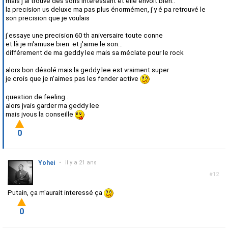
mais j'ai trouvé des sons interessant et elle envoit bien..
la precision us deluxe ma pas plus énormémen, j'y é pa retrouvé le
son precision que je voulais
j'essaye une precision 60 th aniversaire toute conne
et là je m'amuse bien et j'aime le son...
différement de ma geddy lee mais sa méclate pour le rock
alors bon désolé mais la geddy lee est vraiment super
je crois que je n'aimes pas les fender active
question de feeling..
alors jvais garder ma geddy lee
mais jvous la conseille
0
Yohei
•
il y a 21 ans
#12
Putain, ça m'aurait interessé ça
0