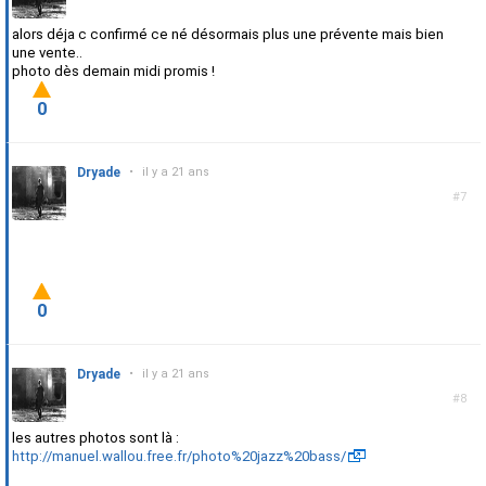
alors déja c confirmé ce né désormais plus une prévente mais bien
une vente..
photo dès demain midi promis !
0
Dryade
•
il y a 21 ans
#7
0
Dryade
•
il y a 21 ans
#8
les autres photos sont là :
http://manuel.wallou.free.fr/photo%20jazz%20bass/