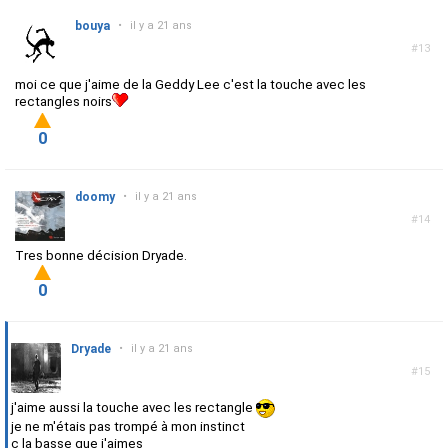
bouya
•
il y a 21 ans
#13
moi ce que j'aime de la Geddy Lee c'est la touche avec les
rectangles noirs
0
doomy
•
il y a 21 ans
#14
Tres bonne décision Dryade.
0
Dryade
•
il y a 21 ans
#15
j'aime aussi la touche avec les rectangle
je ne m'étais pas trompé à mon instinct
c la basse que j'aimes