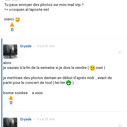
Tu peux envoyer des photos sur mon mail stp ?
=> v.coquen at laposte.net
merci
0
Dryade
•
il y a 21 ans
#5
alors
je saurais à la fin de la semaine si je dois la vendre (
ouin )
je metttrais des photos demain en début d'après midi , avant de
partir pour le concert de tool ( hin hin
)
bonne soiréee a vous
0
Dryade
•
il y a 21 ans
#6