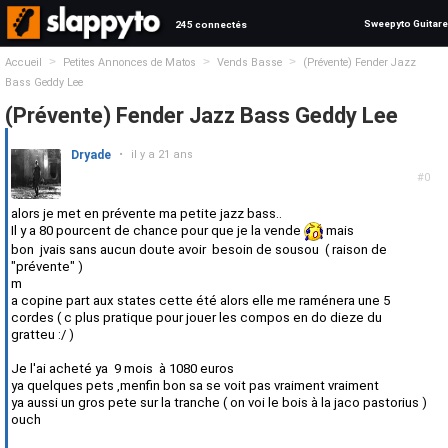
Sweepyto Guitare
245 connectés
>
>
>
Accueil
Petites Annonces de Matos
Vends Basse
(Prévente) Fender Jazz
Bass Geddy Lee
(Prévente) Fender Jazz Bass Geddy Lee
Dryade
•
il y a 21 ans
#0
alors je met en prévente ma petite jazz bass..
Il y a 80 pourcent de chance pour que je la vende
mais
bon jvais sans aucun doute avoir besoin de sousou ( raison de
"prévente" )
m
a copine part aux states cette été alors elle me raménera une 5
cordes ( c plus pratique pour jouer les compos en do dieze du
gratteu :/ )
Je l'ai acheté ya 9 mois à 1080 euros
ya quelques pets ,menfin bon sa se voit pas vraiment vraiment
ya aussi un gros pete sur la tranche ( on voi le bois à la jaco pastorius )
ouch