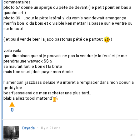
commentaires:
photo 57 donne un aperçu du pète de devant ( le petit point en bas à
gauche arf )
photo 09 , pour le pète latéral :/ du vernis noir devrait arranger ça
menfin bon c du bois et c visible ken mettan la basse sur le ventre ou
sur le coté
( et pui il vende bien la jaco pastorius pété de partout
)
voila voila
que dire sinon que si je pouvais ne pas la vendre je la ferai et je me
prendrai une warwick $$ 5
sa maurait fait le bon et la brute
mais bon snurf jdois payer mon école
l' american jazzbass deluxe V a interet a remplacer dans mon coeur la
geddy lee
boarf jessaierai de men racheter une plus tard..
blabla allez toool mattend
0
Dryade
•
il y a 21 ans
#9