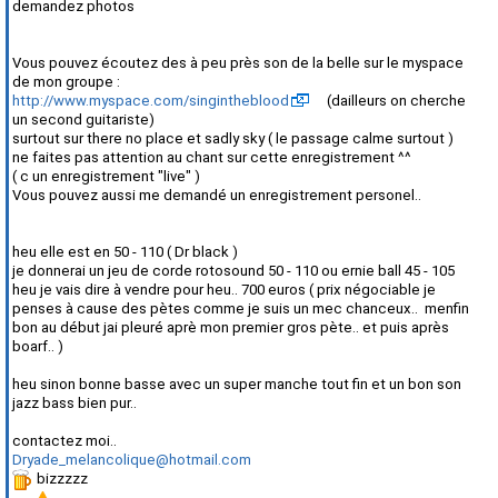
demandez photos
Vous pouvez écoutez des à peu près son de la belle sur le myspace
de mon groupe :
http://www.myspace.com/singintheblood
(dailleurs on cherche
un second guitariste)
surtout sur there no place et sadly sky ( le passage calme surtout )
ne faites pas attention au chant sur cette enregistrement ^^
( c un enregistrement "live" )
Vous pouvez aussi me demandé un enregistrement personel..
heu elle est en 50 - 110 ( Dr black )
je donnerai un jeu de corde rotosound 50 - 110 ou ernie ball 45 - 105
heu je vais dire à vendre pour heu.. 700 euros ( prix négociable je
penses à cause des pètes comme je suis un mec chanceux.. menfin
bon au début jai pleuré aprè mon premier gros pète.. et puis après
boarf.. )
heu sinon bonne basse avec un super manche tout fin et un bon son
jazz bass bien pur..
contactez moi..
Dryade_melancolique@hotmail.com
bizzzzz