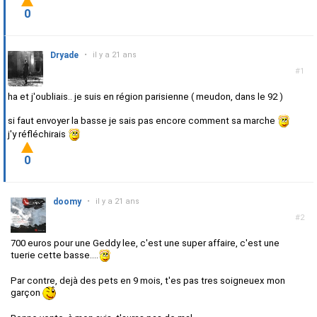
0
Dryade
•
il y a 21 ans
#1
ha et j'oubliais.. je suis en région parisienne ( meudon, dans le 92 )
si faut envoyer la basse je sais pas encore comment sa marche
j'y réfléchirais
0
doomy
•
il y a 21 ans
#2
700 euros pour une Geddy lee, c'est une super affaire, c'est une
tuerie cette basse....
Par contre, dejà des pets en 9 mois, t'es pas tres soigneuex mon
garçon