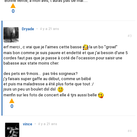
Bonne vente, à mon avis, t'auras pas de mal.....
0
Dryade
•
il y a 21 ans
#3
erf merci , c vrai que je l'aimes cette basse
la un bo "growl"
mais bon comme je suis pauvre et endetté et que j'ai besoin d'une 5
cordes faut pas que je passe à coté de l'ocassion pour saisir une
babasse aux state moins cher.
des pets en 9 mois... pas très soigneux?
j'y faisais super gaffe au début, comme un bébé
et puis ma maladresse a été plus forte que tout :/
jsuis un peu un boulet dsl dsl
menfin sur les foto de concert elle é tjrs aussi belle
0
vince
•
il y a 21 ans
#4