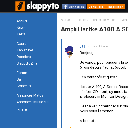
Connexion
Connexion
Inscription
>
>
Accueil
Petites Annonces de Matos
Ven
Accueil
News
Ampli Hartke A100 A 
Tests
Cours
ztf
•
il y a 18 ans
Tablatures
Bonjour,
Dossiers
Je vends, pour passer à la c
SlappytoZine
5 fois depuis l'achat (octobr
Forum
Les caractéristiques :
Bar
Concerts
Hartke A 100, A Series Bass
Limiter, CD Input, symmetri
Annonces Matos
Enclosure in Monitor-Design
Annonces Musiciens
Il est à venir chercher sur p
Plus ▼
peux vous l'amener.
A bientôt,