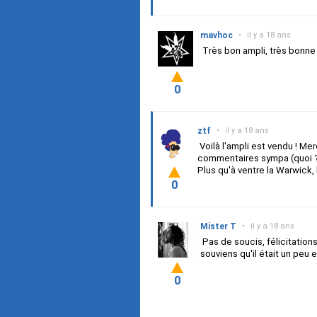
mavhoc
•
il y a 18 ans
Très bon ampli, très bonne 
0
ztf
•
il y a 18 ans
Voilà l'ampli est vendu ! Mer
commentaires sympa (quoi 
Plus qu'à ventre la Warwick
0
Mister T
•
il y a 18 ans
Pas de soucis, félicitations
souviens qu'il était un peu
0