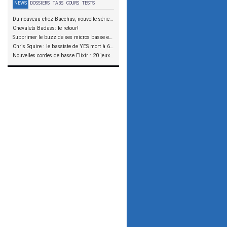
NEWS
DOSSIERS
TABS
COURS
TESTS
Du nouveau chez Bacchus, nouvelle série SCD
Chevalets Badass: le retour!
Supprimer le buzz de ses micros basse en reliant les aimants à la masse
Chris Squire : le bassiste de YES mort à 67 ans
Nouvelles cordes de basse Elixir : 20 jeux à tester !