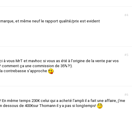
#4
marque, et même neuf le rapport qualité/prix est evident
#5
ci à vous MrT et mavhoc si vous as été à l'origine de la vente par vos
? comment ça une commission de 35%?!).
, la contrebasse s'approche
.
#6
! En même temps 230€ celui qui a acheté l'ampli il a fait une affaire, j'me
 en dessous de 400€sur Thomann il y a pas si longtemps!