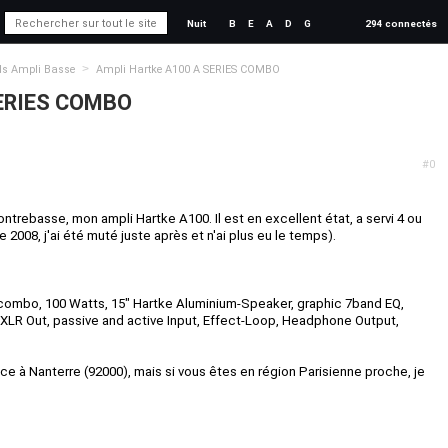
Nuit
B
E
A
D
G
294 connectés
>
ds Ampli Basse
Ampli Hartke A100 A SERIES COMBO
SERIES COMBO
#0
ontrebasse, mon ampli Hartke A100. Il est en excellent état, a servi 4 ou
e 2008, j'ai été muté juste après et n'ai plus eu le temps).
combo, 100 Watts, 15" Hartke Aluminium-Speaker, graphic 7band EQ,
c XLR Out, passive and active Input, Effect-Loop, Headphone Output,
.
lace à Nanterre (92000), mais si vous êtes en région Parisienne proche, je