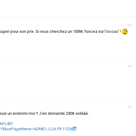
#1
super pour son prix. Si vous cherchez un 100W, foncez sur l'occaz' !
#2
#3
 suis un endormi moi !! J'en demande 230€ voilààà :
API.dll?
619&ssPageName=ADME:L:LCA:FR:1123