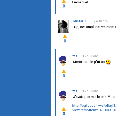
Emmanuel
0
Mister T
•
il y a 18 ans
Up, cet ampli est vraiment 
0
ztf
•
il y a 18 ans
Merci pour le p'tit up
0
ztf
•
il y a 18 ans
J'avais pas mis le prix ?! Je
http://cgi.ebay.fr/ws/eBayIS
ViewItem&item=140360002
0