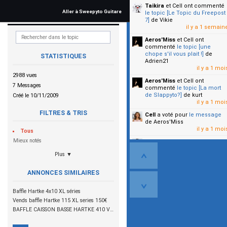
Taikira
et Cell
ont commenté
Aller à Sweepyto Guitare
le topic [Le Topic du Freepost
7]
de Vikie
il y a 1 semain
Aeros'Miss
et Cell
ont
commenté
le topic [une
chope s'il vous plait !]
de
STATISTIQUES
Adrien21
il y a 1 moi
2988 vues
Aeros'Miss
et Cell
ont
7 Messages
commenté
le topic [La mort
de Slappyto?]
de kurt
Créé le 10/11/2009
il y a 1 moi
FILTRES & TRIS
Cell
a voté pour
le message
de Aeros'Miss
il y a 1 moi
Tous
Mieux notés
Cell
a voté pour
le message
de Malicia
Plus ▼
il y a 1 moi
▼
ANNONCES SIMILAIRES
Baffle Hartke 4x10 XL séries
Vends baffle Hartke 115 XL series 150€
BAFFLE CAISSON BASSE HARTKE 410 VX SERIES VENDU