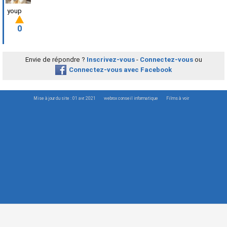
youp
0
Envie de répondre ?
Inscrivez-vous
-
Connectez-vous
ou
Connectez-vous avec Facebook
Mise à jour du site : 01 avr. 2021
webrox conseil informatique
Films à voir