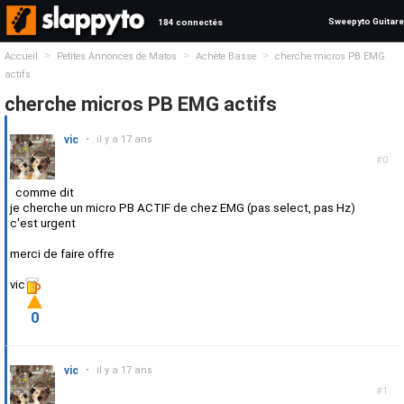
Sweepyto Guitare
184 connectés
>
>
>
Accueil
Petites Annonces de Matos
Achète Basse
cherche micros PB EMG
actifs
cherche micros PB EMG actifs
vic
•
il y a 17 ans
#0
comme dit
je cherche un micro PB ACTIF de chez EMG (pas select, pas Hz)
c'est urgent
merci de faire offre
vic
0
vic
•
il y a 17 ans
#1