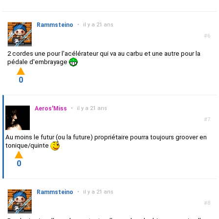
Rammsteino
•
il y a 21 ans
#6
2 cordes une pour l'acélérateur qui va au carbu et une autre pour la
pédale d'embrayage
0
Aeros'Miss
•
il y a 21 ans
#7
Au moins le futur (ou la future) propriétaire pourra toujours groover en
tonique/quinte
0
Rammsteino
•
il y a 21 ans
#8