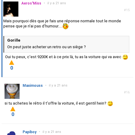
Aeros'Miss
•
il y a 21 ans
#15
Mais pourquoi dès que je fais une réponse normale tout le monde
pense que je n'ai pas d'humour.....
Gorille
On peut juste acheter un retro ou un siège ?
Oui tu peux, c'est 9200€ et à ce prix là, tu as la voiture qui va avec
0
Maximouss
•
il y a 21 ans
#16
si tu achetes le rétro il t'offre la voiture, il est gentil hein?
0
Papiboy
•
il y a 21 ans