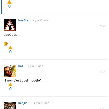
0
bas6te
•
il y a 21 ans
#22
LooOooL
0
bat
•
il y a 21 ans
#23
Sinon c'est quel modèle?
0
benjilou
•
il y a 21 ans
#24