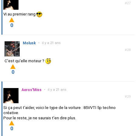
#27
Vi au premier rang
0
Molusk
•
il y a 21 ans
#28
C'est qu'elle moteur ?
0
Aeros'Miss
•
il y a 21 ans
#29
Si ça peut t'aider, voici le type de la voiture : 85VVTI 5p techno
créative.
Pour le reste, je ne saurais t'en dire plus.
0