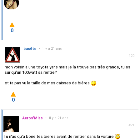
0
bas6te
•
il y a 21 ans
#20
mon voisin a une toyota yaris mais je la trouve pas très grande, tu es
sur qu'un 100watt sa rentre?
et ta pas vu la taille de mes caisses de bières
0
Aeros'Miss
•
il y a 21 ans
#21
Tu n'as qu'à boire tes bières avant de rentrer dans la voiture