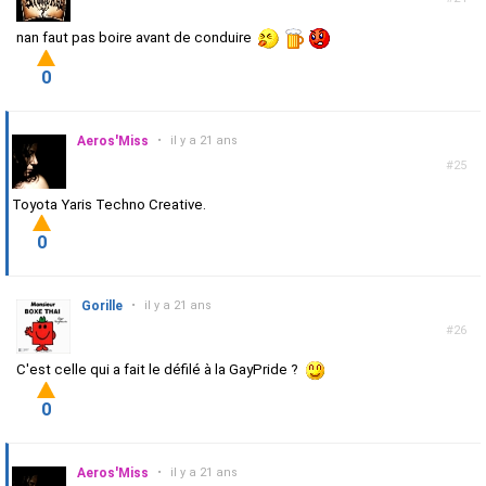
nan faut pas boire avant de conduire
0
Aeros'Miss
•
il y a 21 ans
#25
Toyota Yaris Techno Creative.
0
Gorille
•
il y a 21 ans
#26
C'est celle qui a fait le défilé à la GayPride ?
0
Aeros'Miss
•
il y a 21 ans