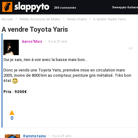
Sweepyto Guitare
260 connectés
>
>
>
Accueil
Petites Annonces de Matos
Vends Divers
A vendre Toyota Yaris
A vendre Toyota Yaris
Aeros'Miss
•
il y a 21 ans
#0
Oui je sais, rien à voir avec la basse mais bon...
Donc je vends une Toyota Yaris, première mise en circulation mars
2005, moins de 8000 km au compteur, peinture gris métalisé. Très bon
état
Prix : 9200€
0
Rammsteino
•
il y a 21 ans