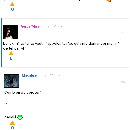
0
Aeros'Miss
•
il y a 21 ans
#4
Lol oki. Si ta tante veut m'appeler, tu n'as qu'à me demander mon n°
de tel par MP.
0
Macabre
•
il y a 21 ans
#5
Combien de cordes ?
...
désolé
0