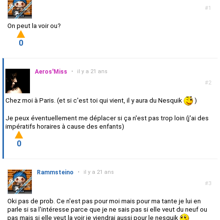
#1
On peut la voir ou?
0
Aeros'Miss
•
il y a 21 ans
#2
Chez moi à Paris. (et si c'est toi qui vient, il y aura du Nesquik
)
Je peux éventuellement me déplacer si ça n'est pas trop loin (j'ai des
impératifs horaires à cause des enfants)
0
Rammsteino
•
il y a 21 ans
#3
Oki pas de prob. Ce n'est pas pour moi mais pour ma tante je lui en
parle si sa l'intéresse parce que je ne sais pas si elle veut du neuf ou
pas mais si elle veut la voir je viendrai aussi pour le nesquik