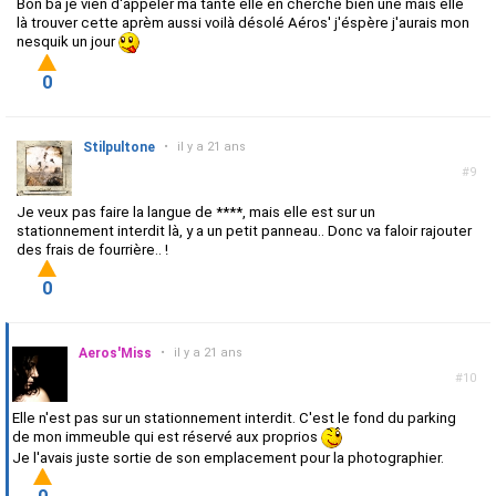
Bon ba je vien d'appeler ma tante elle en cherche bien une mais elle
là trouver cette aprèm aussi voilà désolé Aéros' j'éspère j'aurais mon
nesquik un jour
0
Stilpultone
•
il y a 21 ans
#9
Je veux pas faire la langue de ****, mais elle est sur un
stationnement interdit là, y a un petit panneau.. Donc va faloir rajouter
des frais de fourrière.. !
0
Aeros'Miss
•
il y a 21 ans
#10
Elle n'est pas sur un stationnement interdit. C'est le fond du parking
de mon immeuble qui est réservé aux proprios
Je l'avais juste sortie de son emplacement pour la photographier.