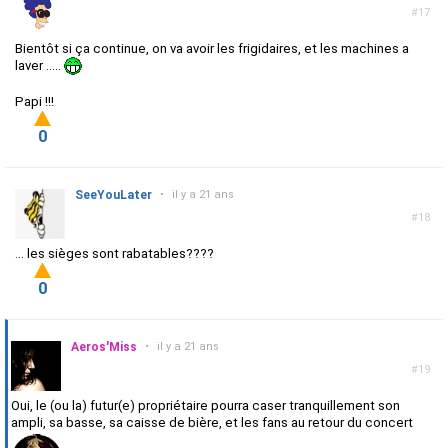
#17
Bientôt si ça continue, on va avoir les frigidaires, et les machines a
laver .....
Papi !!!
0
SeeYouLater
•
il y a 21 ans
#18
... les sièges sont rabatables????
0
Aeros'Miss
•
il y a 21 ans
#19
Oui, le (ou la) futur(e) propriétaire pourra caser tranquillement son
ampli, sa basse, sa caisse de bière, et les fans au retour du concert