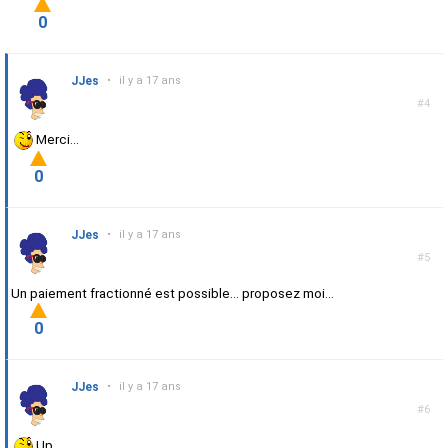
0
JJes
•
il y a 17 ans
#4
Merci...
0
JJes
•
il y a 17 ans
#5
Un paiement fractionné est possible... proposez moi...
0
JJes
•
il y a 17 ans
#6
Up