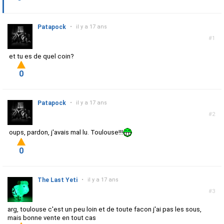
Patapock
•
il y a 17 ans
#1
et tu es de quel coin?
0
Patapock
•
il y a 17 ans
#2
oups, pardon, j'avais mal lu. Toulouse!!!
0
The Last Yeti
•
il y a 17 ans
#3
arg, toulouse c'est un peu loin et de toute facon j'ai pas les sous,
mais bonne vente en tout cas