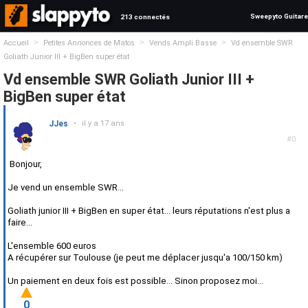
Sweepyto Guitare
213 connectés
>
>
>
Accueil
Petites Annonces de Matos
Vends Ampli Basse
Vd ensemble SWR
Goliath Junior III + BigBen super état
Vd ensemble SWR Goliath Junior III +
BigBen super état
JJes
•
il y a 17 ans
#0
Bonjour,
Je vend un ensemble SWR...
Goliath junior III + BigBen en super état... leurs réputations n'est plus a
faire...
L'ensemble 600 euros
A récupérer sur Toulouse (je peut me déplacer jusqu'a 100/150 km)
Un paiement en deux fois est possible... Sinon proposez moi...
0