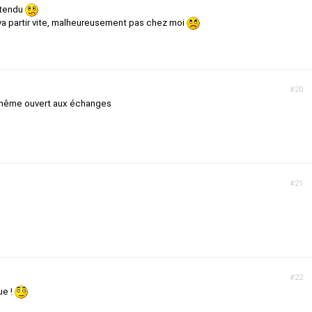
t tendu
 va partir vite, malheureusement pas chez moi
#20
s même ouvert aux échanges
#21
#22
ue !