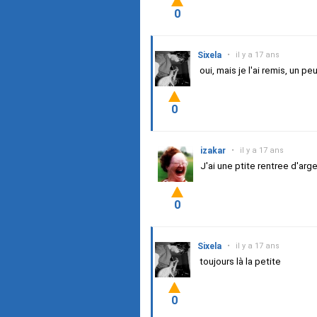
0
Sixela
•
il y a 17 ans
oui, mais je l'ai remis, un 
0
izakar
•
il y a 17 ans
J'ai une ptite rentree d'ar
0
Sixela
•
il y a 17 ans
toujours là la petite
0