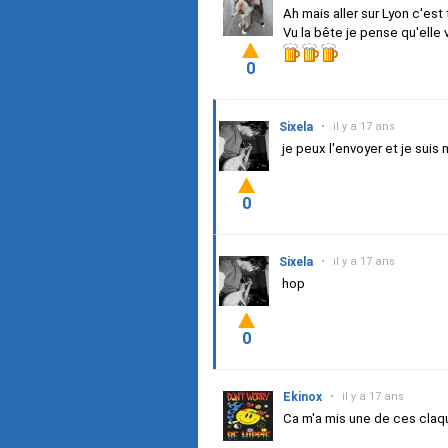
Ah mais aller sur Lyon c'es
Vu la bête je pense qu'elle
0
Sixela
•
il y a 17 ans
je peux l'envoyer et je sui
0
Sixela
•
il y a 17 ans
hop
0
Ekinox
•
il y a 17 ans
Ca m'a mis une de ces claq