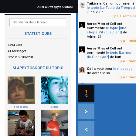
Taikira
et Cell
ont commenté
Aller à Sweepyto Guitare
le topic [Le Topic du Freepost
7]
de Vikie
il y a 1 semain
Aeros'Miss
et Cell
ont
commenté
le topic [une
chope s'il vous plait !]
de
STATISTIQUES
Adrien21
il y a 1 moi
7494 vues
Aeros'Miss
et Cell
ont
41 Messages
commenté
le topic [La mort
de Slappyto?]
de kurt
Créé le 27/06/2010
il y a 1 moi
SLAPPYTOSCOPE DU TOPIC
Cell
a voté pour
le message
de Aeros'Miss
il y a 1 moi
Cell
a voté pour
le message
de Malicia
1
il y a 1 moi
/2
▼
alex-bass83
Sixela