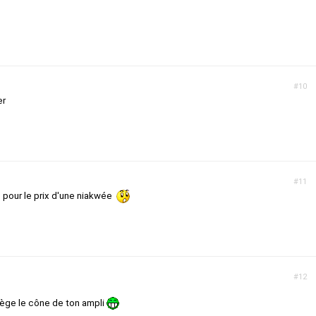
#10
er
#11
 pour le prix d'une niakwée
#12
rotège le cône de ton ampli