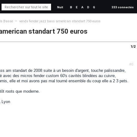
Nuit
B
E
A
D
G
333 connectés
>
ds Basse
vends fender jazz bass american standart 750 euros
 american standart 750 euros
1/2
#0
ss am standart de 2008 suite à un besoin d'argent, touche palissandre,
é avec des micros fender custom 60's cavités blindées au cuivre,
urnis, elle et moi avons pas mal tourné ensemble du coup elle a 2 3 pets.
utôt roots que moderne.
à Lyon