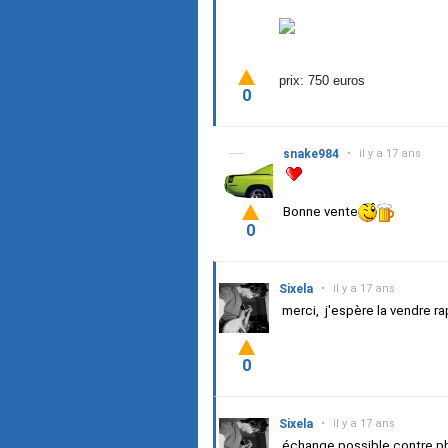
prix: 750 euros
0
snake984
•
il y a 17 ans
Bonne vente
0
Sixela
•
il y a 17 ans
merci, j'espère la vendre r
0
Sixela
•
il y a 17 ans
échange possible contre pb