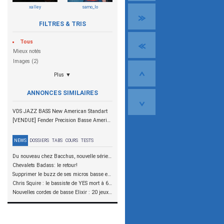
xalley
samo_lo
FILTRES & TRIS
Tous
Mieux notés
Images (2)
Plus ▼
ANNONCES SIMILAIRES
VDS JAZZ BASS New American Standart
[VENDUE] Fender Precision Basse American Standart US 60th anniversary
NEWS
DOSSIERS
TABS
COURS
TESTS
Du nouveau chez Bacchus, nouvelle série SCD
Chevalets Badass: le retour!
Supprimer le buzz de ses micros basse en reliant les aimants à la masse
Chris Squire : le bassiste de YES mort à 67 ans
Nouvelles cordes de basse Elixir : 20 jeux à tester !