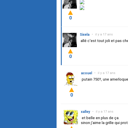
0
Sixela
•
il y a 17 ans
allé c'est tout joli et pas ch
0
acouel
•
il y a 17 ans
putain 750?, une amerloque
0
xalley
•
il y a 17 ans
et belle en plus de ça.
sinon j'aime la grille qui p