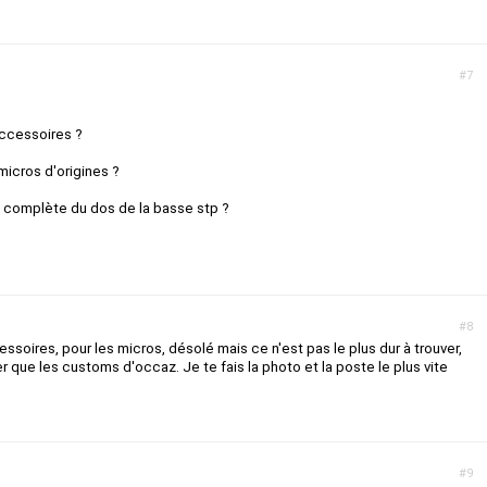
#7
 accessoires ?
icros d'origines ?
to complète du dos de la basse stp ?
#8
ccessoires, pour les micros, désolé mais ce n'est pas le plus dur à trouver,
r que les customs d'occaz. Je te fais la photo et la poste le plus vite
#9