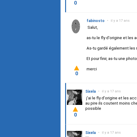
0
fabinosto
•
il y a 17 ans
Salut,
as-tu le fly d'origine et les
As-tu gardé également les m
Et pour finir, as-tu une pho
merci
0
Sixela
•
il y a 17 ans
j'ai le fly d'origine et les a
au pire ils coutent moins che
possible
0
Sixela
•
il y a 17 ans