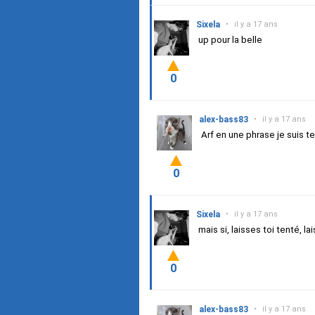
Sixela
•
il y a 17 ans
up pour la belle
0
alex-bass83
•
il y a 17 ans
Arf en une phrase je suis t
0
Sixela
•
il y a 17 ans
mais si, laisses toi tenté, lai
0
alex-bass83
•
il y a 17 ans