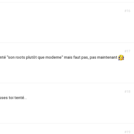
#16
#17
enté "son roots plutôt que moderne" mais faut pas, pas maintenant
#18
sses toi tenté...
#19