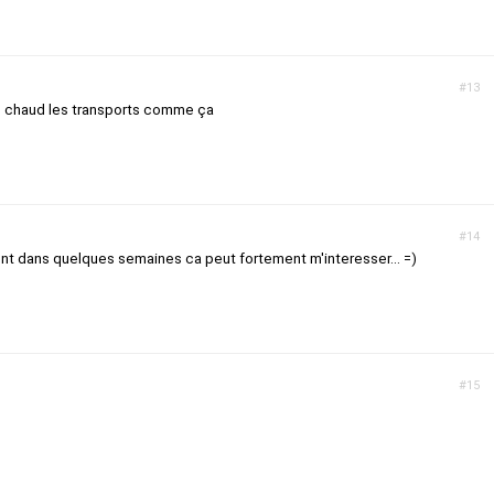
#13
peu chaud les transports comme ça
#14
gent dans quelques semaines ca peut fortement m'interesser... =)
#15