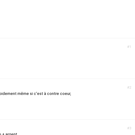
#1
#2
apidement même si c'est à contre coeur,
#3
 + argent