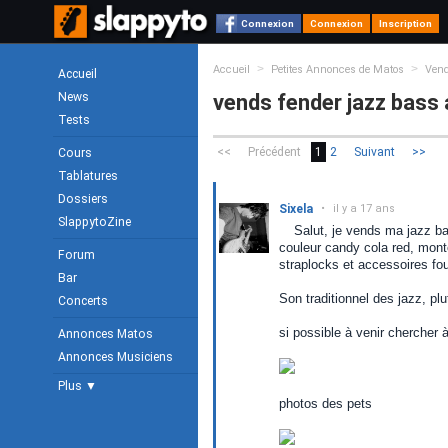
Connexion
Connexion
Inscription
>
>
Accueil
Petites Annonces de Matos
Ven
Accueil
News
vends fender jazz bass
Tests
<<
Précédent
1
2
Suivant
>>
Cours
Tablatures
Dossiers
Sixela
•
il y a 17 ans
SlappytoZine
Salut, je vends ma jazz ba
couleur candy cola red, mont
Forum
straplocks et accessoires fo
Bar
Son traditionnel des jazz, pl
Concerts
si possible à venir chercher 
Annonces Matos
Annonces Musiciens
Plus ▼
photos des pets