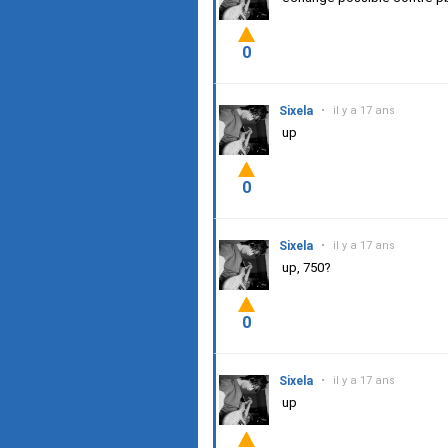
0
Sixela
•
il y a 17 ans
up
0
Sixela
•
il y a 17 ans
up, 750?
0
Sixela
•
il y a 17 ans
up