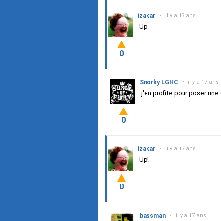
izakar
•
il y a 17 ans
Up
0
Snorky LGHC
•
il y a 17 ans
j'en profite pour poser une
0
izakar
•
il y a 17 ans
Up!
0
bassman
•
il y a 17 ans