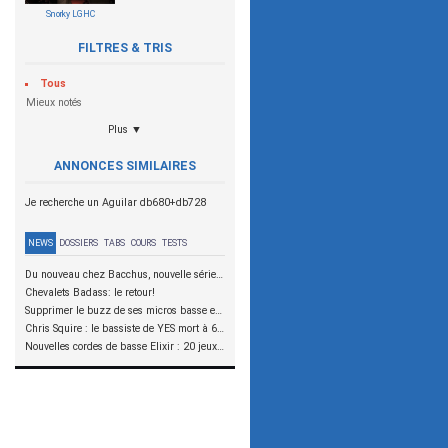
Snorky LGHC
FILTRES & TRIS
Tous
Mieux notés
Plus ▼
ANNONCES SIMILAIRES
Je recherche un Aguilar db680+db728
NEWS
DOSSIERS
TABS
COURS
TESTS
Du nouveau chez Bacchus, nouvelle série SCD
Chevalets Badass: le retour!
Supprimer le buzz de ses micros basse en reliant les aimants à la masse
Chris Squire : le bassiste de YES mort à 67 ans
Nouvelles cordes de basse Elixir : 20 jeux à tester !