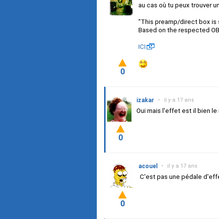
au cas où tu peux trouver u
"This preamp/direct box is 
Based on the respected O
ICI
0
izakar
•
il y a 17 ans
Oui mais l'effet est il bien 
0
acouel
•
il y a 17 ans
C'est pas une pédale d'effe
0