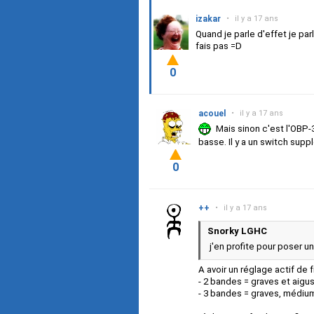
izakar
•
il y a 17 ans
Quand je parle d'effet je pa
fais pas =D
0
acouel
•
il y a 17 ans
Mais sinon c'est l'OBP-3
basse. Il y a un switch supp
0
++
•
il y a 17 ans
Snorky LGHC
j'en profite pour poser u
A avoir un réglage actif de
- 2 bandes = graves et aigu
- 3 bandes = graves, médium