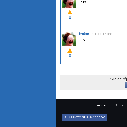
zup
0
izakar
•
il y a 17 ans
up
0
Envie de r
Accueil
Cours
SLAPPYTO SUR FACEBOOK