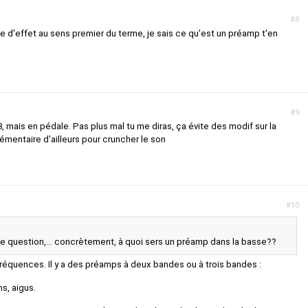
#8
rle d'effet au sens premier du terme, je sais ce qu'est un préamp t'en
#9
, mais en pédale. Pas plus mal tu me diras, ça évite des modif sur la
lémentaire d'ailleurs pour cruncher le son
#10
ne question,... concrètement, à quoi sers un préamp dans la basse??
 fréquences. Il y a des préamps à deux bandes ou à trois bandes :
s
s, aigus.