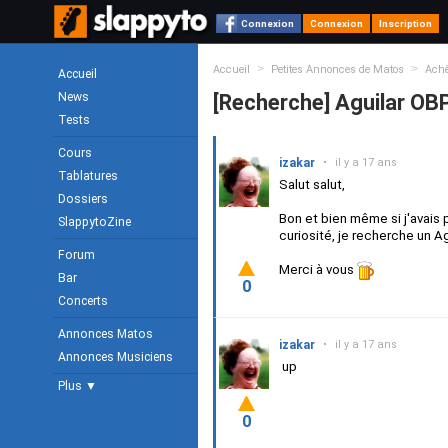
Connexion
Connexion
Inscription
>
>
Accueil
Petites Annonces de Matos
Achè
Accueil
News
[Recherche] Aguilar OB
Tests
Cours
izakar
•
il y a 17 ans
Tablatures
Salut salut,
Dossiers
Bon et bien même si j'avais
SlappytoZine
curiosité, je recherche un A
Forum
Merci à vous
Bar
0
Concerts
Annonces Matos
izakar
•
il y a 17 ans
Annonces Musiciens
up
Plus ▼
0