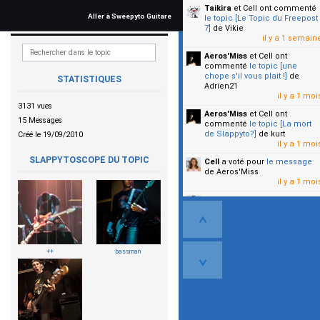
Taikira
et Cell
ont commenté
Aller à Sweepyto Guitare
le topic [Le Topic du Freepost
7]
de Vikie
il y a 1 semain
Aeros'Miss
et Cell
ont
commenté
le topic [une
chope s'il vous plait !]
de
STATISTIQUES
Adrien21
il y a 1 moi
3131 vues
Aeros'Miss
et Cell
ont
15 Messages
commenté
le topic [La mort
de Slappyto?]
de kurt
Créé le 19/09/2010
il y a 1 moi
SLAPPYTOSCOPE DU TOPIC
Cell
a voté pour
le message
de Aeros'Miss
il y a 1 moi
Cell
a voté pour
le message
de Malicia
il y a 1 moi
▼
++
bassman