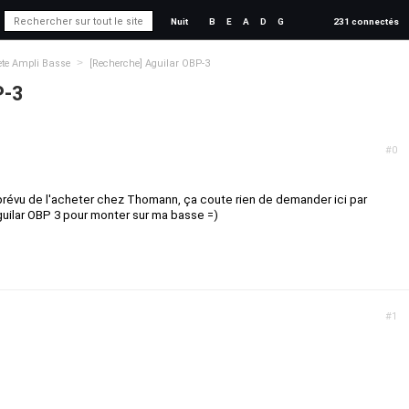
Nuit
B
E
A
D
G
231 connectés
>
te Ampli Basse
[Recherche] Aguilar OBP-3
P-3
#0
 prévu de l'acheter chez Thomann, ça coute rien de demander ici par
guilar OBP 3 pour monter sur ma basse =)
#1