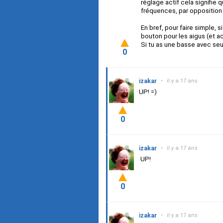
réglage actif cela signifi
fréquences, par opposition 
En bref, pour faire simple, s
bouton pour les aigus (et a
Si tu as une basse avec seu
0
izakar
•
il y a 17 ans
UP! =)
0
izakar
•
il y a 17 ans
UP!
0
izakar
•
il y a 17 ans