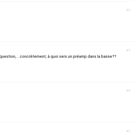
#2
#3
 question,... concrètement, à quoi sers un préamp dans la basse??
#4
#5