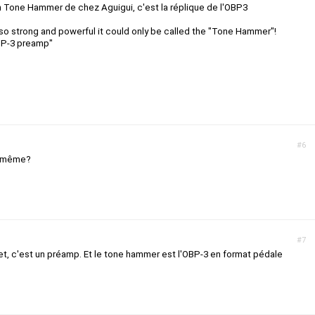
n Tone Hammer de chez Aguigui, c'est la réplique de l'OBP3
so strong and powerful it could only be called the "Tone Hammer"!
BP-3 preamp"
#6
le même?
#7
t, c'est un préamp. Et le tone hammer est l'OBP-3 en format pédale