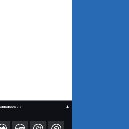
▲
Annonces Zik