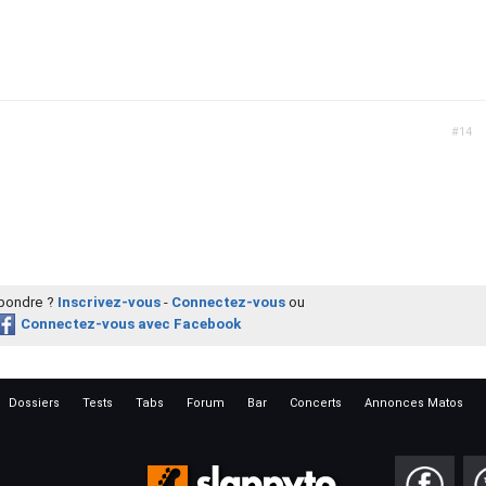
#14
épondre ?
Inscrivez-vous
-
Connectez-vous
ou
Connectez-vous avec Facebook
Dossiers
Tests
Tabs
Forum
Bar
Concerts
Annonces Matos