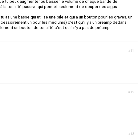
e que tu peux augmenter ou baisser le volume de chaque bande de
à la tonalité passive qui permet seulement de couper des aigus.
i tu as une basse qui utilise une pile et qui a un bouton pour les graves, un
ccessoirement un pour les médiums) c'est qu'il y a un préamp dedans.
lement un bouton de tonalité c'est qu'il n'y a pas de préamp.
#11
#12
#13