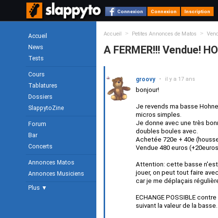
Connexion
Connexion
Inscription
>
>
Accueil
Petites Annonces de Matos
Ven
Accueil
News
A FERMER!!! Vendue! H
Tests
Cours
groovy
•
il y a 17 ans
Tablatures
bonjour!
Dossiers
Je revends ma basse Hohner
SlappytoZine
micros simples.
Je donne avec une très bon
Forum
doubles boules avec.
Bar
Achetée 720e + 40e (housse)
Concerts
Vendue 480 euros (+20euros 
Annonces Matos
Attention: cette basse n'est 
jouer, on peut tout faire ave
Annonces Musiciens
car je me déplaçais régulièr
Plus ▼
ECHANGE POSSIBLE contre 5 
suivant la valeur de la basse