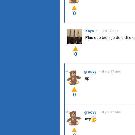
0
Kaya
•
il y a 17 ans
Plus que bien, je dois dire q
0
groovy
•
il y a 17 ans
up!
0
groovy
•
il y a 17 ans
u^p