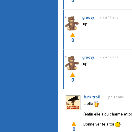
0
groovy
•
il y a 17 ans
up!
0
groovy
•
il y a 17 ans
up!
0
funkitroll
•
il y a 17 ans
Jolie
(enfin elle a du charme et p
Bonne vente a toi
0