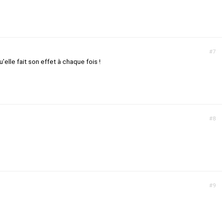
#7
u'elle fait son effet à chaque fois !
#8
#9