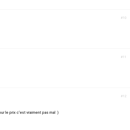
#10
#11
#12
our le prix c'est vraiment pas mal )