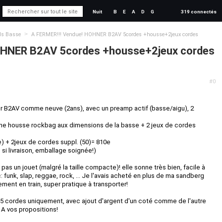
Nuit
B
E
A
D
G
319 connectés
>
ds Basse
A FERMER!!! Vendue! HOHNER B2AV 5cordes +housse+2jeux cordes
OHNER B2AV 5cordes +housse+2jeux cordes
#0
 B2AV comme neuve (2ans), avec un preamp actif (basse/aigu), 2
ne housse rockbag aux dimensions de la basse + 2 jeux de cordes
 + 2jeux de cordes suppl. (50)= 810e
si livraison, emballage soignée!)
pas un jouet (malgré la taille compacte)! elle sonne très bien, facile à
c: funk, slap, reggae, rock, ... Je l'avais acheté en plus de ma sandberg
ement en train, super pratique à transporter!
cordes uniquement, avec ajout d'argent d'un coté comme de l'autre
. A vos propositions!