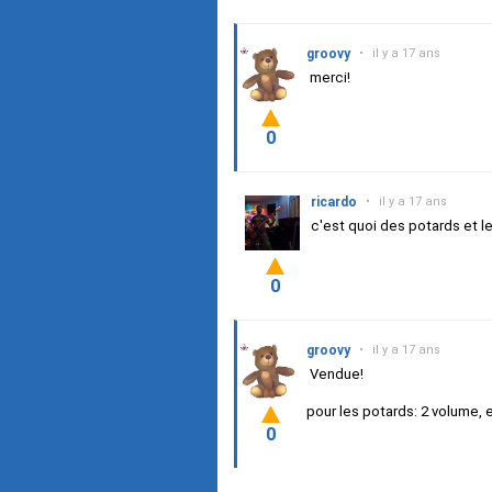
groovy
•
il y a 17 ans
merci!
0
ricardo
•
il y a 17 ans
c'est quoi des potards et l
0
groovy
•
il y a 17 ans
Vendue!
pour les potards: 2 volume, 
0