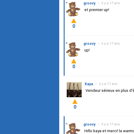
groovy
•
il y a 17 ans
et premier up!
0
groovy
•
il y a 17 ans
up!
0
Kaya
•
il y a 17 ans
Vendeur sérieux en plus d'ê
0
groovy
•
il y a 17 ans
Hrllo kaya et merci! la warm