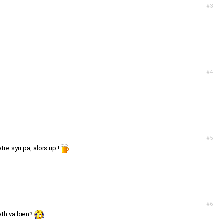
#3
#4
#5
tre sympa, alors up !
#6
oth va bien?