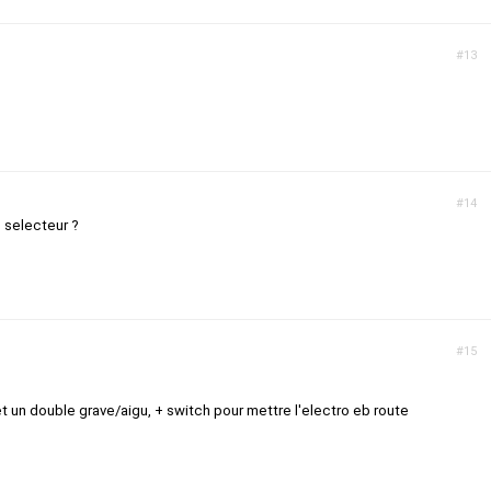
#13
#14
e selecteur ?
#15
et un double grave/aigu, + switch pour mettre l'electro eb route