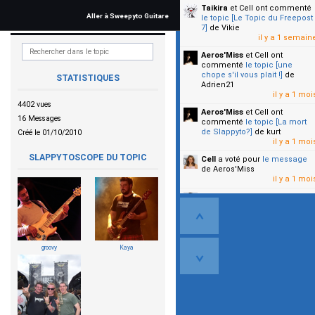
Taikira
et Cell
ont commenté
Aller à Sweepyto Guitare
le topic [Le Topic du Freepost
7]
de Vikie
il y a 1 semain
Aeros'Miss
et Cell
ont
commenté
le topic [une
chope s'il vous plait !]
de
STATISTIQUES
Adrien21
il y a 1 moi
4402 vues
Aeros'Miss
et Cell
ont
16 Messages
commenté
le topic [La mort
de Slappyto?]
de kurt
Créé le 01/10/2010
il y a 1 moi
SLAPPYTOSCOPE DU TOPIC
Cell
a voté pour
le message
de Aeros'Miss
il y a 1 moi
Cell
a voté pour
le message
de Malicia
il y a 1 moi
▼
groovy
Kaya