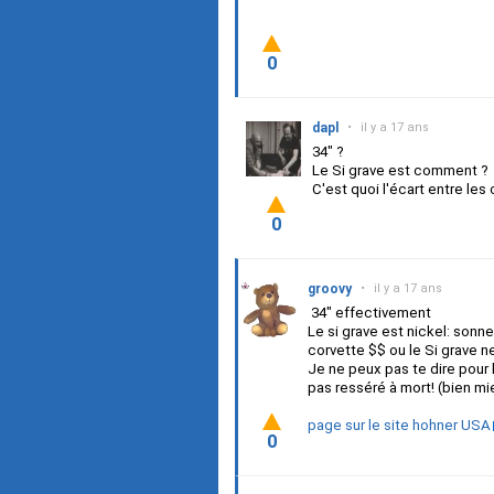
0
dapl
•
il y a 17 ans
34" ?
Le Si grave est comment ?
C'est quoi l'écart entre les
0
groovy
•
il y a 17 ans
34" effectivement
Le si grave est nickel: son
corvette $$ ou le Si grave n
Je ne peux pas te dire pour
pas resséré à mort! (bien mi
page sur le site hohner USA
0