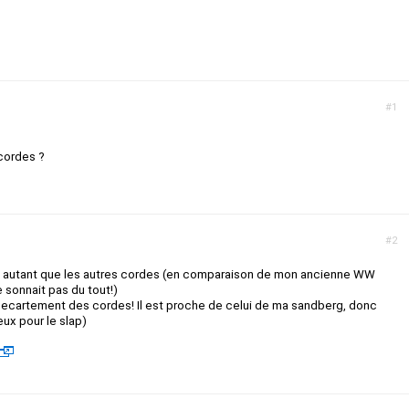
#1
 cordes ?
#2
ne autant que les autres cordes (en comparaison de mon ancienne WW
e sonnait pas du tout!)
 lecartement des cordes! Il est proche de celui de ma sandberg, donc
eux pour le slap)