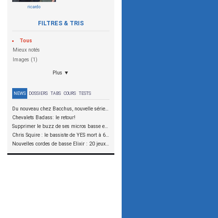
ricardo
FILTRES & TRIS
Tous
Mieux notés
Images (1)
Plus ▼
NEWS
DOSSIERS
TABS
COURS
TESTS
Du nouveau chez Bacchus, nouvelle série SCD
Chevalets Badass: le retour!
Supprimer le buzz de ses micros basse en reliant les aimants à la masse
Chris Squire : le bassiste de YES mort à 67 ans
Nouvelles cordes de basse Elixir : 20 jeux à tester !