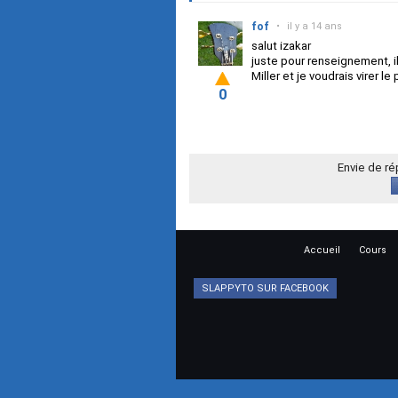
fof
•
il y a 14 ans
salut izakar
juste pour renseignement, il
Miller et je voudrais virer le
0
Envie de r
Accueil
Cours
SLAPPYTO SUR FACEBOOK