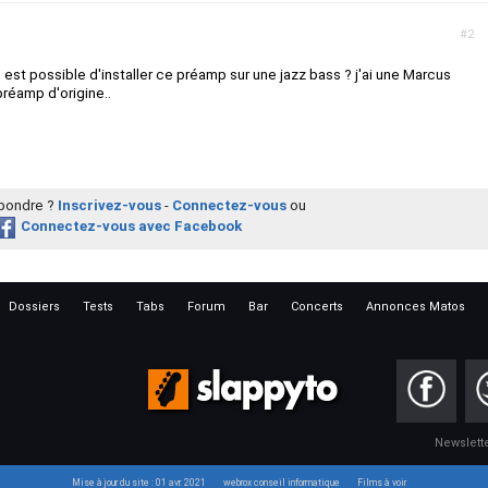
#2
 est possible d'installer ce préamp sur une jazz bass ? j'ai une Marcus
 préamp d'origine..
épondre ?
Inscrivez-vous
-
Connectez-vous
ou
Connectez-vous avec Facebook
Dossiers
Tests
Tabs
Forum
Bar
Concerts
Annonces Matos
Newslett
Mise à jour du site : 01 avr. 2021
webrox conseil informatique
Films à voir