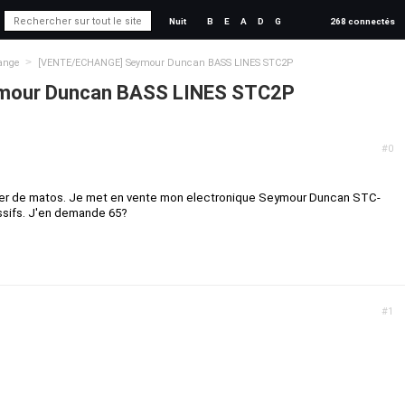
Nuit
B
E
A
D
G
268 connectés
>
ange
[VENTE/ECHANGE] Seymour Duncan BASS LINES STC2P
mour Duncan BASS LINES STC2P
#0
er de matos. Je met en vente mon electronique Seymour Duncan STC-
ssifs. J'en demande 65?
#1