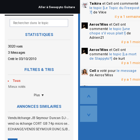
Taikira
et Cell
ont commenté
Aller à Sweepyto Guitare
le topic [Le Topic du Freepost
7]
de Vikie
il y a 1 semain
Aeros'Miss
et Cell
ont
commenté
le topic [une
chope s'il vous plait !]
de
STATISTIQUES
Adrien21
il y a 1 moi
3020 vues
Aeros'Miss
et Cell
ont
3 Messages
commenté
le topic [La mort
de Slappyto?]
de kurt
Créé le 03/10/2010
il y a 1 moi
FILTRES & TRIS
Cell
a voté pour
le message
de Aeros'Miss
il y a 1 moi
Tous
Mieux notés
Cell
a voté pour
le message
de Malicia
Plus ▼
il y a 1 moi
▼
ANNONCES SIMILAIRES
Vends/échange JB Seymour Duncan DJ-180
vend ou échange CORT GB 74p micro seymourd duncan SMB4A et SJB1 300 euro
ECHANGE/VENDS SEYMOUR DUNC.SJB2 : 90 € !!!!!