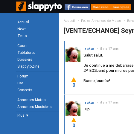
Connexion
Connexion
Inscription
>
>
Accueil
Petites Annonces de Matos
Ech
Accueil
News
[VENTE/ECHANGE] Sey
Tests
Cours
izakar
•
il y a 17 ans
Tablatures
Salut salut,
Dossiers
Je continue à me débarrass
SlappytoZine
2P. EQ2band pour micros pa
Forum
Bonne journée!
Bar
0
Concerts
Annonces Matos
izakar
•
il y a 17 ans
Annonces Musiciens
up
Plus ▼
0