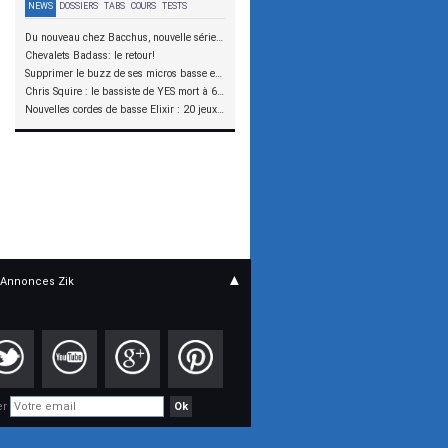
NEWS
DOSSIERS
TABS
COURS
TESTS
Du nouveau chez Bacchus, nouvelle série SCD
Chevalets Badass: le retour!
Supprimer le buzz de ses micros basse en reliant les aimants à la masse
Chris Squire : le bassiste de YES mort à 67 ans
Nouvelles cordes de basse Elixir : 20 jeux à tester !
▲
Annonces Zik
er