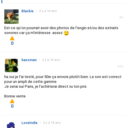
Blackie
•
il y a 16 ans
#9
Est-ce qu'on pourrait avoir des photos de l'engin et/ou des extraits
sonores car ça m'intéresse assez
0
bassman
•
il y a 16 ans
#10
ha oui je l'ai testé, pour 50w ça envoie plutôt bien. Le son est correct
pour un ampli de cette gamme.
Je serai sur Paris, je l’achèterai direct vu ton prix.
Bonne vente
0
LoveIndie
•
il y a 16 ans