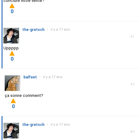
conclure votre vente !
0
the-gretsch
•
il y a 17 ans
#1
Uppppp
0
balfeet
•
il y a 17 ans
#2
ça sonne comment?
0
the-gretsch
•
il y a 17 ans
#3