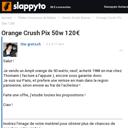
Sweepyto Guitare
242 connectés
>
>
>
Accueil
Petites Annonces de Matos
Vends Ampli Basse
Orange Crush Pix
50w 120€
Orange Crush Pix 50w 120€
the-gretsch
•
il y a 17 ans
#0
Salut !
Je vends un Ampli orange de 50 watts, neuf, acheté 198€ en mai chez
Thomann ( facture a l'appuie ), encore sous garantie donc.
Je suis sur Paris, et prefere une remise en main dans la region
parisienne, sinon envoie au frai de l'acheteur !
Faite une offre, j'etudie toutes les propositions !
Ciao !
Insérez l'image de votre matériel pour obtenir plus de chances de