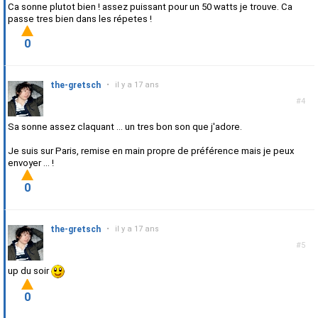
Ca sonne plutot bien ! assez puissant pour un 50 watts je trouve. Ca
passe tres bien dans les répetes !
0
the-gretsch
•
il y a 17 ans
#4
Sa sonne assez claquant ... un tres bon son que j'adore.
Je suis sur Paris, remise en main propre de préférence mais je peux
envoyer ... !
0
the-gretsch
•
il y a 17 ans
#5
up du soir
0