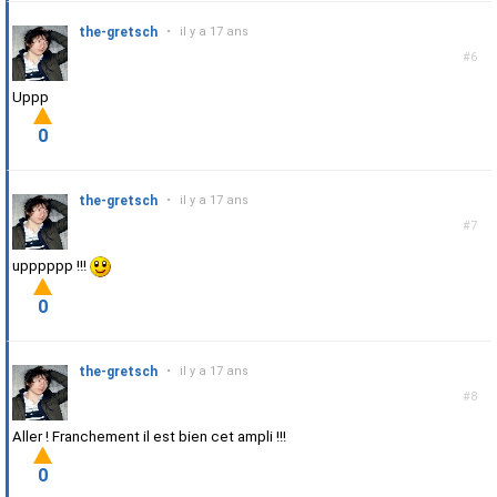
the-gretsch
•
il y a 17 ans
#6
Uppp
0
the-gretsch
•
il y a 17 ans
#7
upppppp !!!
0
the-gretsch
•
il y a 17 ans
#8
Aller ! Franchement il est bien cet ampli !!!
0