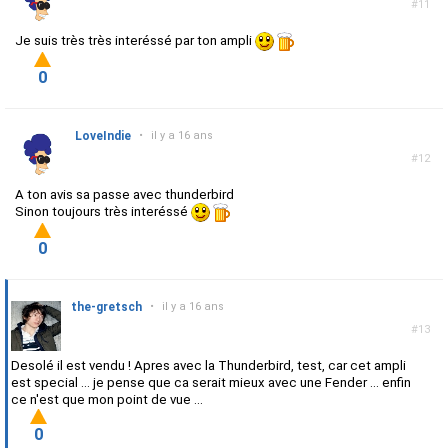
#11
Je suis très très interéssé par ton ampli
0
LoveIndie
•
il y a 16 ans
#12
A ton avis sa passe avec thunderbird
Sinon toujours très interéssé
0
the-gretsch
•
il y a 16 ans
#13
Desolé il est vendu ! Apres avec la Thunderbird, test, car cet ampli
est special ... je pense que ca serait mieux avec une Fender ... enfin
ce n'est que mon point de vue ...
0