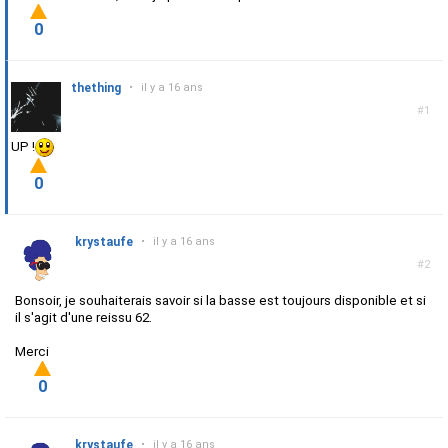
0
thething
•
il y a 16 ans
#1
UP !
0
krystaufe
•
il y a 16 ans
#2
Bonsoir, je souhaiterais savoir si la basse est toujours disponible et si
il s'agit d'une reissu 62.
Merci
0
krystaufe
•
il y a 16 ans