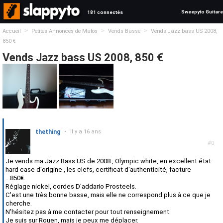
Sweepyto Guitare
181 connectés
>
>
>
Accueil
Petites Annonces de Matos
Vends Basse
Vends Jazz bass US 2008,
850 €
Vends Jazz bass US 2008, 850 €
thething
•
il y a 16 ans
#0
Je vends ma Jazz Bass US de 2008 , Olympic white, en excellent état.
hard case d'origine , les clefs, certificat d'authenticité, facture
...850€.
Réglage nickel, cordes D'addario Prosteels.
C'est une très bonne basse, mais elle ne correspond plus à ce que je
cherche.
N'hésitez pas à me contacter pour tout renseignement.
Je suis sur Rouen, mais je peux me déplacer.