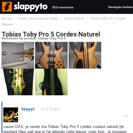
Sweepyto Guitare
252 connectés
>
>
>
Accueil
Petites Annonces de Matos
Vends Basse
Tobias Toby Pro 5 Cordes
Naturel
Tobias Toby Pro 5 Cordes Naturel
Référence du produit: Tobias Toby Pro 5
SkippyC
•
il y a 16 ans
#0
cause GAS, je vends ma Tobias Toby Pro 5 cordes couleur naturel (et
pourtant Dieu sait que je l'ai attendu cette basse, mais bon : la musique