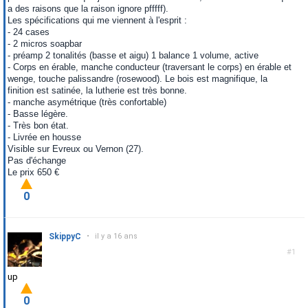
a des raisons que la raison ignore pfffff).
Les spécifications qui me viennent à l'esprit :
- 24 cases
- 2 micros soapbar
- préamp 2 tonalités (basse et aigu) 1 balance 1 volume, active
- Corps en érable, manche conducteur (traversant le corps) en érable et
wenge, touche palissandre (rosewood). Le bois est magnifique, la
finition est satinée, la lutherie est très bonne.
- manche asymétrique (très confortable)
- Basse légère.
- Très bon état.
- Livrée en housse
Visible sur Evreux ou Vernon (27).
Pas d'échange
Le prix 650 €
0
SkippyC
•
il y a 16 ans
#1
up
0