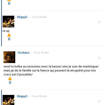
0
SkippyC
•
il y a 16 ans
#5
re up
0
titobass
•
il y a 16 ans
#6
vend tu kelke accessoires avec la basse/ sinn je suis de martinique/
mais jai de la famille sur la france qui peuvent la récupéré pour moi
/ceci est il possible/
0
SkippyC
•
il y a 16 ans
#7