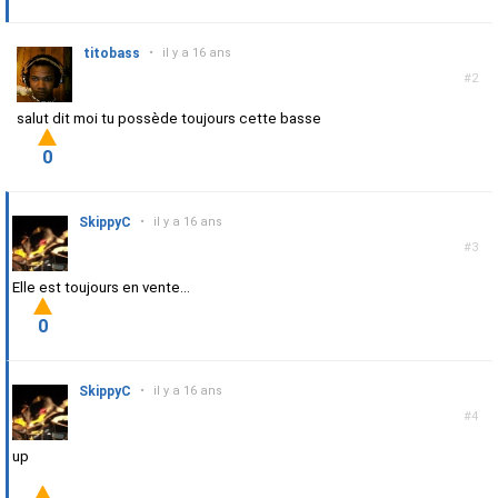
titobass
•
il y a 16 ans
#2
salut dit moi tu possède toujours cette basse
0
SkippyC
•
il y a 16 ans
#3
Elle est toujours en vente...
0
SkippyC
•
il y a 16 ans
#4
up