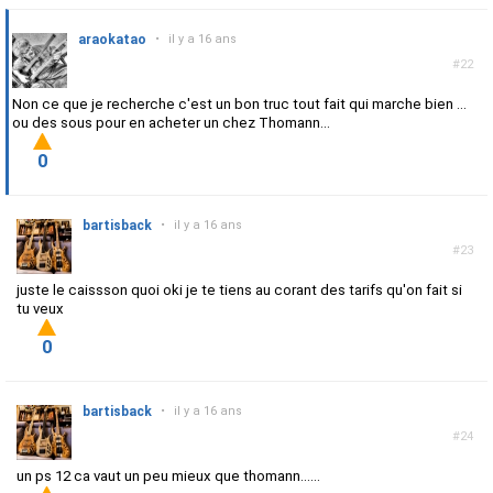
araokatao
•
il y a 16 ans
#22
Non ce que je recherche c'est un bon truc tout fait qui marche bien ...
ou des sous pour en acheter un chez Thomann...
0
bartisback
•
il y a 16 ans
#23
juste le caissson quoi oki je te tiens au corant des tarifs qu'on fait si
tu veux
0
bartisback
•
il y a 16 ans
#24
un ps 12 ca vaut un peu mieux que thomann......