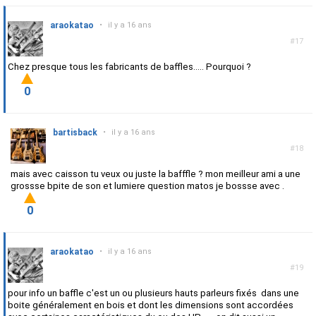
araokatao
•
il y a 16 ans
#17
Chez presque tous les fabricants de baffles..... Pourquoi ?
0
bartisback
•
il y a 16 ans
#18
mais avec caisson tu veux ou juste la bafffle ? mon meilleur ami a une
grossse bpite de son et lumiere question matos je bossse avec .
0
araokatao
•
il y a 16 ans
#19
pour info un baffle c'est un ou plusieurs hauts parleurs fixés dans une
boite généralement en bois et dont les dimensions sont accordées