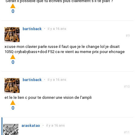
Serait il possible que tu écrives plus clairement s'il te plait ?
0
bartisback
•
il y a 16 ans
#9
xcuse mon clavier parle russe il faut que je le change lol je disait
105Q crybabybass+dod F52 ca re vient au meme prix pour ehcnage
0
bartisback
•
il y a 16 ans
#10
et le le lien c pour te donner une vision de l'ampli
0
araokatao
•
il y a 16 ans
#11