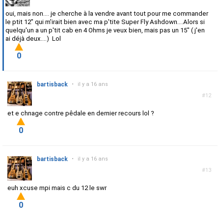
oui, mais non.... je cherche à la vendre avant tout pour me commander
le ptit 12" qui m'irait bien avec ma p'tite Super Fly Ashdown....Alors si
quelqu'un a un p'tit cab en 4 Ohms je veux bien, mais pas un 15" ( j'en
ai déjà deux....) Lol
0
bartisback
•
il y a 16 ans
#12
et e chnage contre pêdale en dernier recours lol ?
0
bartisback
•
il y a 16 ans
#13
euh xcuse mpi mais c du 12 le swr
0