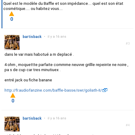
Quel est le modèle du Baffle et son impédance.... quel est son état
cosmétique..... ou habitez vous....
0
bartisback
•
il y a 16 ans
#3
dans le var mais habotué a m deplacé .
4 ohm , moquettte parfaite commme neuvve grillle repeinte ne noire ,
pa s de cup car tres minutiuex .
entré jack ou fiche banane
http://fr.audiofanzine.com/baffle-basse/swr/goliath-II/
0
bartisback
•
il y a 16 ans
#4