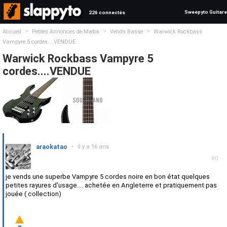
Sweepyto Guitare
226 connectés
>
>
>
Accueil
Petites Annonces de Matos
Vends Basse
Warwick Rockbass
Vampyre 5 cordes....VENDUE
Warwick Rockbass Vampyre 5
cordes....VENDUE
araokatao
•
il y a 16 ans
#0
je vends une superbe Vampyre 5 cordes noire en bon état quelques
petites rayures d'usage.... achetée en Angleterre et pratiquement pas
jouée ( collection)