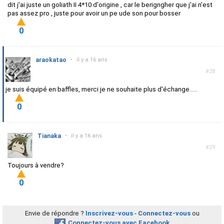
dit j'ai juste un goliath II 4*10 d'origine , car le berigngher que j'ai n'est
pas assez pro , juste pour avoir un pe ude son pour bosser
0
araokatao
•
il y a 16 ans
#28
je suis équipé en baffles, merci je ne souhaite plus d'échange.....
0
Tianaka
•
il y a 16 ans
#29
Toujours à vendre?
0
Envie de répondre ?
Inscrivez-vous
-
Connectez-vous
ou
Connectez-vous avec Facebook