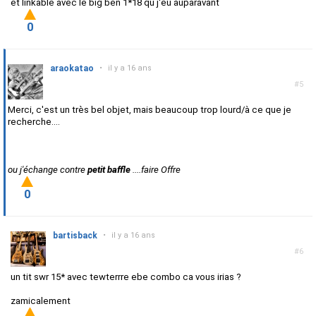
et linkable avec le big ben 1*18 qu j'eu auparavant
0
araokatao
•
il y a 16 ans
#5
Merci, c'est un très bel objet, mais beaucoup trop lourd/à ce que je
recherche....
ou j'échange contre
petit baffle
....faire Offre
0
bartisback
•
il y a 16 ans
#6
un tit swr 15* avec tewterrre ebe combo ca vous irias ?
zamicalement