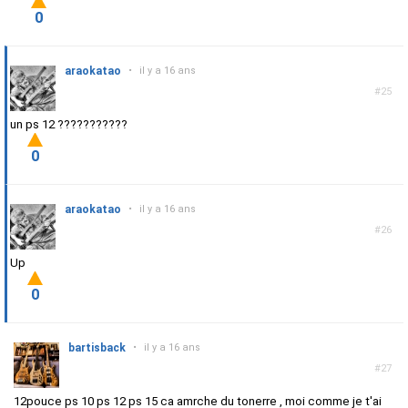
0
araokatao
•
il y a 16 ans
#25
un ps 12 ???????????
0
araokatao
•
il y a 16 ans
#26
Up
0
bartisback
•
il y a 16 ans
#27
12pouce ps 10 ps 12 ps 15 ca amrche du tonerre , moi comme je t'ai