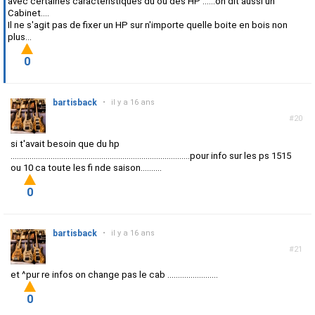
avec certaines caractéristiques du ou des HP ......on dit aussi un
Cabinet....
Il ne s'agit pas de fixer un HP sur n'importe quelle boite en bois non
plus...
0
bartisback
•
il y a 16 ans
#20
si t'avait besoin que du hp
.....................................................................................pour info sur les ps 1515
ou 10 ca toute les fi nde saison..........
0
bartisback
•
il y a 16 ans
#21
et ^pur re infos on change pas le cab ........................
0