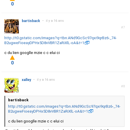
0
bartisback
•
il y a 16 ans
#7
http://t0.gstatic.com/images?q=tbn:ANd9GcSc97qxi9qrBz6-_74-
B2ugweFioeayDPHx5D8vVBR1ZaRiXlL-oA&t=1
c du lien googlle mzie c c elui ci
0
xalley
•
il y a 16 ans
#8
bartisback
http://t0.gstatic.com/images?q=tbn:ANd9GcSc97qxi9qrBz6-_74-
B2ugweFioeayDPHx5D8vVBR1ZaRiXlL-oA&t=1
c du lien googlle mzie c c elui ci