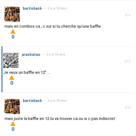
bartisback
•
il y a 16 ans
#14
mais en combos ca , c sur si tu cherche qu'une baffle
0
araokatao
•
il y a 16 ans
#15
Je veux un baffle en 12"....
0
bartisback
•
il y a 16 ans
#16
mais juste la baffle en 12 tu va trouver ca ou si c pas indiscret
0