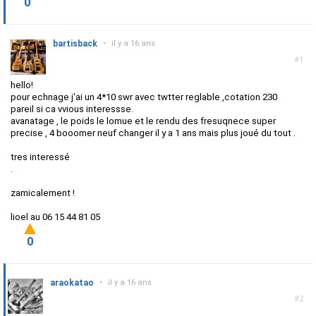
0
bartisback
•
il y a 16 ans
#1
hello!
pour echnage j'ai un 4*10 swr avec twtter reglable ,cotation 230
pareil si ca vvious interessse.
avanatage , le poids le lomue et le rendu des fresuqnece super
precise , 4 booomer neuf changer il y a 1 ans mais plus joué du tout .
tres interessé
.
zamicalement !
lioel au 06 15 44 81 05
0
araokatao
•
il y a 16 ans
#2