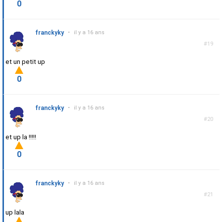
0
franckyky
•
il y a 16 ans
#19
et un petit up
0
franckyky
•
il y a 16 ans
#20
et up la !!!!!
0
franckyky
•
il y a 16 ans
#21
up lala