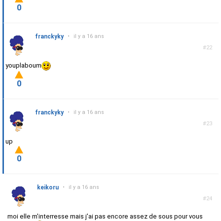
0
franckyky
•
il y a 16 ans
#22
youplaboum
0
franckyky
•
il y a 16 ans
#23
up
0
keikoru
•
il y a 16 ans
#24
moi elle m'interresse mais j'ai pas encore assez de sous pour vous