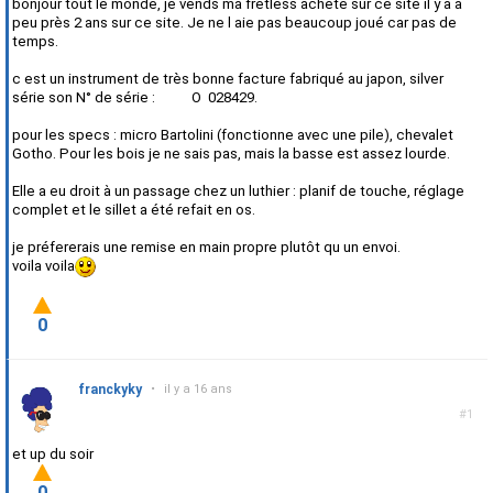
bonjour tout le monde, je vends ma fretless acheté sur ce site il y a à
peu près 2 ans sur ce site. Je ne l aie pas beaucoup joué car pas de
temps.
c est un instrument de très bonne facture fabriqué au japon, silver
série son N° de série : O 028429.
pour les specs : micro Bartolini (fonctionne avec une pile), chevalet
Gotho. Pour les bois je ne sais pas, mais la basse est assez lourde.
Elle a eu droit à un passage chez un luthier : planif de touche, réglage
complet et le sillet a été refait en os.
je préfererais une remise en main propre plutôt qu un envoi.
voila voila
0
franckyky
•
il y a 16 ans
#1
et up du soir
0