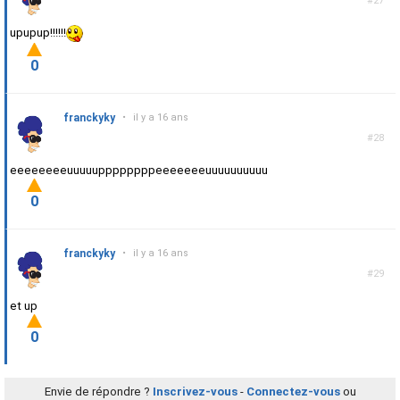
#27
upupup!!!!!!
0
franckyky
•
il y a 16 ans
#28
eeeeeeeeuuuuuppppppppeeeeeeeuuuuuuuuuu
0
franckyky
•
il y a 16 ans
#29
et up
0
Envie de répondre ?
Inscrivez-vous
-
Connectez-vous
ou