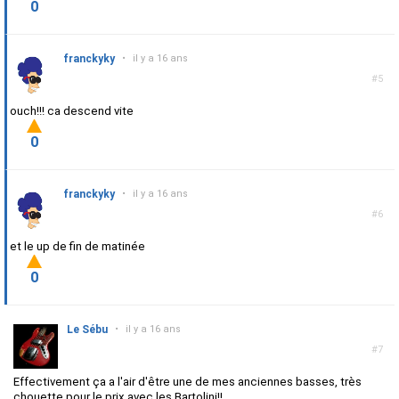
0
franckyky
•
il y a 16 ans
#5
ouch!!! ca descend vite
0
franckyky
•
il y a 16 ans
#6
et le up de fin de matinée
0
Le Sébu
•
il y a 16 ans
#7
Effectivement ça a l'air d'être une de mes anciennes basses, très
chouette pour le prix avec les Bartolini!!