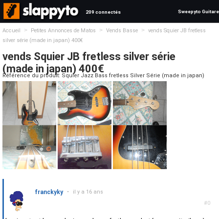
Sweepyto Guitare
209 connectés
>
>
>
Accueil
Petites Annonces de Matos
Vends Basse
vends Squier JB fretless
silver série (made in japan) 400€
vends Squier JB fretless silver série
(made in japan) 400€
Référence du produit: Squier Jazz Bass fretless Silver Série (made in japan)
franckyky
•
il y a 16 ans
#0