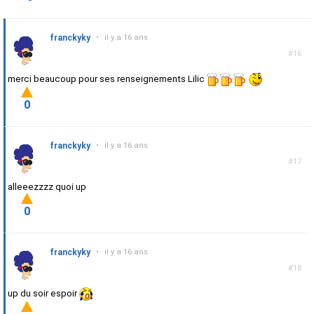
franckyky
•
il y a 16 ans
#16
merci beaucoup pour ses renseignements Lilic
0
franckyky
•
il y a 16 ans
#17
alleeezzzz quoi up
0
franckyky
•
il y a 16 ans
#18
up du soir espoir