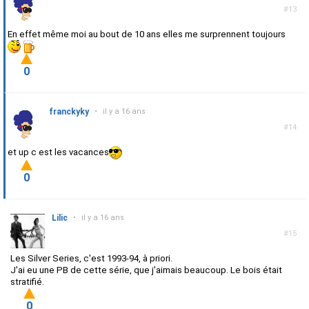
#13
En effet même moi au bout de 10 ans elles me surprennent toujours
0
franckyky
•
il y a 16 ans
#14
et up c est les vacances
0
Lilic
•
il y a 16 ans
#15
Les Silver Series, c'est 1993-94, à priori.
J'ai eu une PB de cette série, que j'aimais beaucoup. Le bois était
stratifié.
0