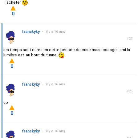
l'acheter
0
franckyky
•
il y a 16 ans
#25
les temps sont dures en cette période de crise mais courage l ami la
lumière est au bout du tunnel
0
franckyky
•
il y a 16 ans
#26
up
0
franckyky
•
il y a 16 ans