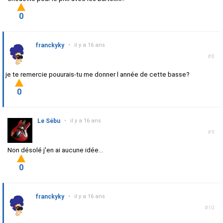
0
franckyky
•
il y a 16 ans
#8
je te remercie pouurais-tu me donner l année de cette basse?
0
Le Sébu
•
il y a 16 ans
#9
Non désolé j'en ai aucune idée...
0
franckyky
•
il y a 16 ans
#10