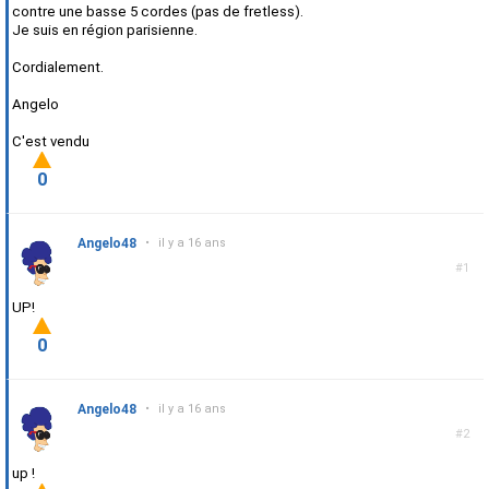
contre une basse 5 cordes (pas de fretless).
Je suis en région parisienne.
Cordialement.
Angelo
C'est vendu
0
Angelo48
•
il y a 16 ans
#1
UP!
0
Angelo48
•
il y a 16 ans
#2
up !