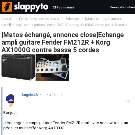
Sweepyto Guitare
239 connectés
>
>
>
Accueil
Petites Annonces de Matos
Echange
[Matos échangé, annonce
close]Echange ampli guitare Fender FM212R + Korg AX1000G contre basse 5 cordes
[Matos échangé, annonce close]Echange
ampli guitare Fender FM212R + Korg
AX1000G contre basse 5 cordes
Angelo48
•
il y a 16 ans
#0
Bonjour,
J'échange un ampli guitare Fender FM212R neuf avec son switch + un
pédalier multi effet Korg AX1000G