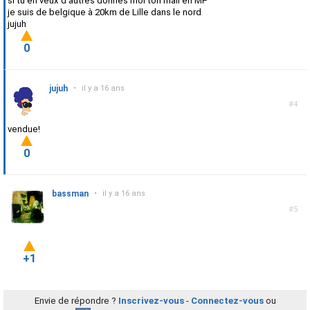
si tu en veux d'autres donnes moi ton mail en MP
je suis de belgique à 20km de Lille dans le nord
jujuh
0
jujuh
•
il y a 16 ans
#4
vendue!
0
bassman
•
il y a 16 ans
#5
+1
Envie de répondre ?
Inscrivez-vous
-
Connectez-vous
ou