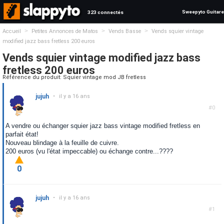
Sweepyto Guitare
323 connectés
>
>
>
Accueil
Petites Annonces de Matos
Vends Basse
Vends squier vintage
modified jazz bass fretless 200 euros
Vends squier vintage modified jazz bass
fretless 200 euros
Référence du produit: Squier vintage mod JB fretless
jujuh
•
il y a 16 ans
#0
A vendre ou échanger squier jazz bass vintage modified fretless en
parfait état!
Nouveau blindage à la feuille de cuivre.
200 euros (vu l'état impeccable) ou échange contre...????
0
jujuh
•
il y a 16 ans
#1