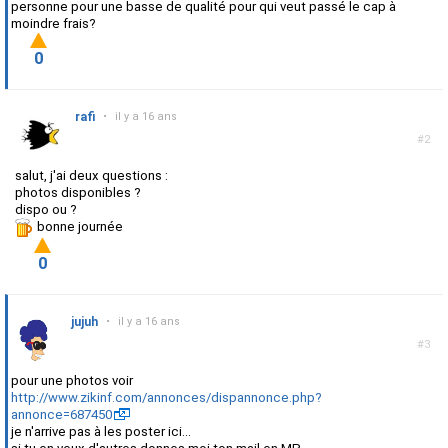
personne pour une basse de qualité pour qui veut passé le cap à
moindre frais?
0
rafi
•
il y a 16 ans
#2
salut, j'ai deux questions :
photos disponibles ?
dispo ou ?
bonne journée
0
jujuh
•
il y a 16 ans
#3
pour une photos voir
http://www.zikinf.com/annonces/dispannonce.php?
annonce=687450
je n'arrive pas à les poster ici...