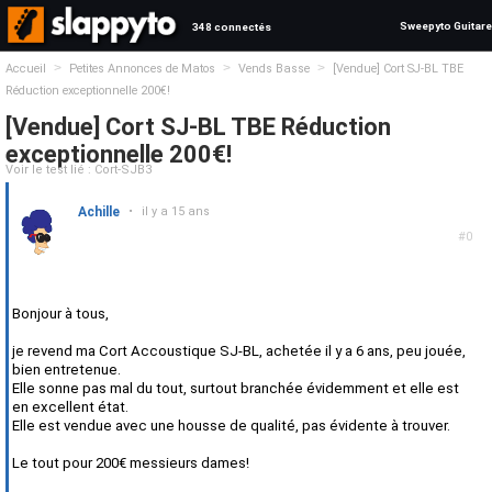
Sweepyto Guitare
348 connectés
>
>
>
Accueil
Petites Annonces de Matos
Vends Basse
[Vendue] Cort SJ-BL TBE
Réduction exceptionnelle 200€!
[Vendue] Cort SJ-BL TBE Réduction
exceptionnelle 200€!
Voir le test lié : Cort-SJB3
Achille
•
il y a 15 ans
#0
Bonjour à tous,
je revend ma Cort Accoustique SJ-BL, achetée il y a 6 ans, peu jouée,
bien entretenue.
Elle sonne pas mal du tout, surtout branchée évidemment et elle est
en excellent état.
Elle est vendue avec une housse de qualité, pas évidente à trouver.
Le tout pour 200€ messieurs dames!