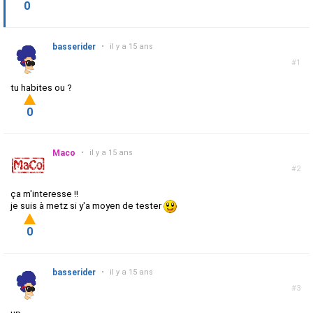
0
basserider
•
il y a 15 ans
#1
tu habites ou ?
0
Maco
•
il y a 15 ans
#2
ça m'interesse !!
je suis à metz si y'a moyen de tester
0
basserider
•
il y a 15 ans
#3