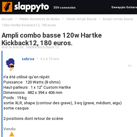
Sweepyto Guitare
359 connectés
>
>
>
Accueil
Petites Annonces de Matos
Vends Ampli Basse
Ampli combo basse
120w Hartke Kickback12, 180 euros.
Ampli combo basse 120w Hartke
Kickback12, 180 euros.
Voir le test lié : Hartke-Kick Back 12
sebroe
•
il y a 15 ans
#0
n'a été utilisé qu'en répét.
Puissance : 120 Watts (8 ohms)
Haut-parleurs : 1 x 12" Custom Hartke
Dimensions : 482 x 394 x 406 mm
Poids : 19 kg
sortie XLR, shape (contour des grave), 3 eq (grave, médium, aigu)
sortie casque.
2 positions dont retour de scène
Vendu