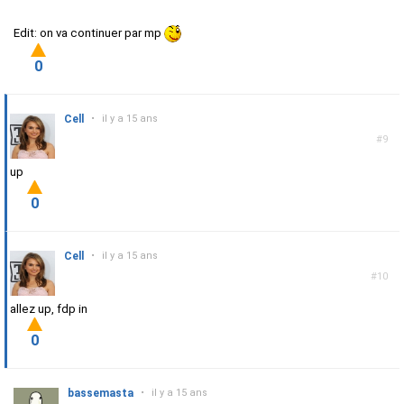
Edit: on va continuer par mp
0
Cell
•
il y a 15 ans
#9
up
0
Cell
•
il y a 15 ans
#10
allez up, fdp in
0
bassemasta
•
il y a 15 ans