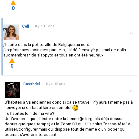
0
Cell
•
il y a 15 ans
#7
j'habite dans la petite ville de Belgique au nord.
j'expédie avec soin mes paquets, j'ai déjà envoyé pas mal de colis
aux membres* de slappyto et tous en ont été heureux.
0
Bassbdel
•
il y a 15 ans
#8
J'habites à Valenciennes donc si ça se trouve il n'y aurait meme pas à
l'envoyer si on fait affaire ensemble!
Tu habites loin de ma ville?
Je t'avouerai que j'hésite entre la tienne (je lorgnais déjà dessus
depuis quelques temps) et la Zoom B3 qui a l'air plus "casse-tête" à
utiliser/configurer mais qui dispose tout de meme d'un looper qui
pourrait s'avérer interessant...