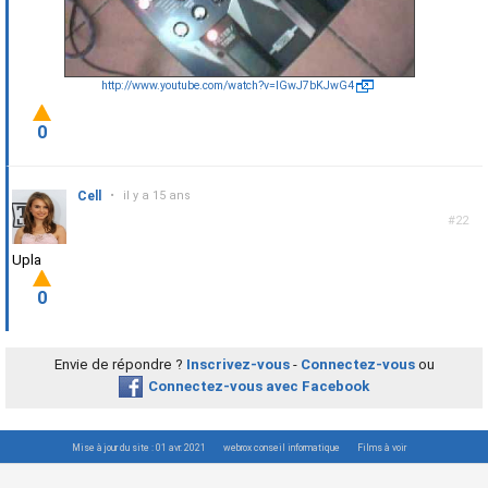
http://www.youtube.com/watch?v=lGwJ7bKJwG4
0
Cell
•
il y a 15 ans
#22
Upla
0
Envie de répondre ?
Inscrivez-vous
-
Connectez-vous
ou
Connectez-vous avec Facebook
Mise à jour du site : 01 avr. 2021
webrox conseil informatique
Films à voir