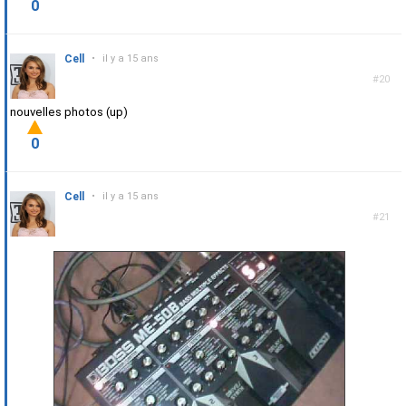
0
Cell
•
il y a 15 ans
#20
nouvelles photos (up)
0
Cell
•
il y a 15 ans
#21