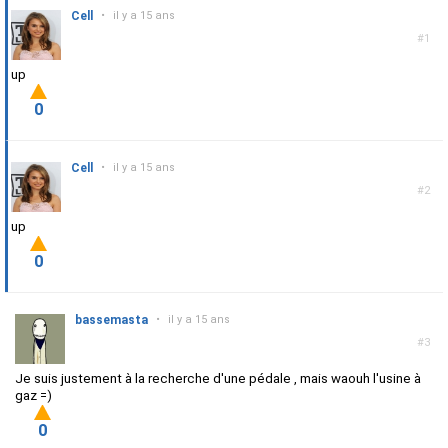
Cell
•
il y a 15 ans
#1
up
0
Cell
•
il y a 15 ans
#2
up
0
bassemasta
•
il y a 15 ans
#3
Je suis justement à la recherche d'une pédale , mais waouh l'usine à
gaz =)
0