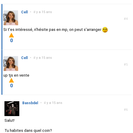
Cell
•
il y a 15 ans
#4
Si t'es intéressé, n'hésite pas en mp, on peut s'arranger
0
Cell
•
il y a 15 ans
#5
up tjs en vente
0
Bassbdel
•
il y a 15 ans
#6
Salut!
Tu habites dans quel coin?