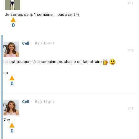
#11
Je serrais dans 1 semaine ... pas avant =(
0
Cell
•
il y a 15 ans
#12
s'il est toujours là la semaine prochaine on fait affaire
up
0
Cell
•
il y a 15 ans
#13
7up
0