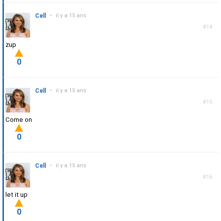
Cell
•
il y a 15 ans
#14
zup
0
Cell
•
il y a 15 ans
#15
Come on
0
Cell
•
il y a 15 ans
#16
let it up
0