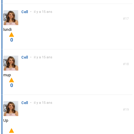
Cell
•
il y a 15 ans
#17
lundi
0
Cell
•
il y a 15 ans
#18
mup
0
Cell
•
il y a 15 ans
#19
Up