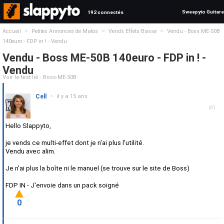
Sweepyto Guitare
192 connectés
>
>
>
Accueil
Petites Annonces de Matos
Vends Effets Basse
Vendu - Boss ME-50B
140euro - FDP in ! - Vendu
Vendu - Boss ME-50B 140euro - FDP in ! -
Vendu
Voir le test lié : Boss-ME-50B
Cell
•
il y a 15 ans
#0
Hello Slappyto,
je vends ce multi-effet dont je n'ai plus l'utilité.
Vendu avec alim.
Je n'ai plus la boîte ni le manuel (se trouve sur le site de Boss)
FDP IN - J'envoie dans un pack soigné
0