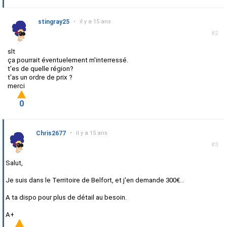
stingray25
•
il y a 15 ans
#2
slt
ça pourrait éventuelement m'interressé.
t'es de quelle région?
t'as un ordre de prix ?
merci
0
Chris2677
•
il y a 15 ans
#3
Salut,
Je suis dans le Territoire de Belfort, et j'en demande 300€...
A ta dispo pour plus de détail au besoin.
A+