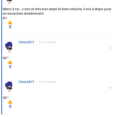
Merci à toi...c'est un très bon ampli et bien robuste, il est à dispo pour
un essai bien évidemment.
A+
0
Chris2677
•
il y a 15 ans
#7
up !
0
Chris2677
•
il y a 15 ans
#8
up !
0