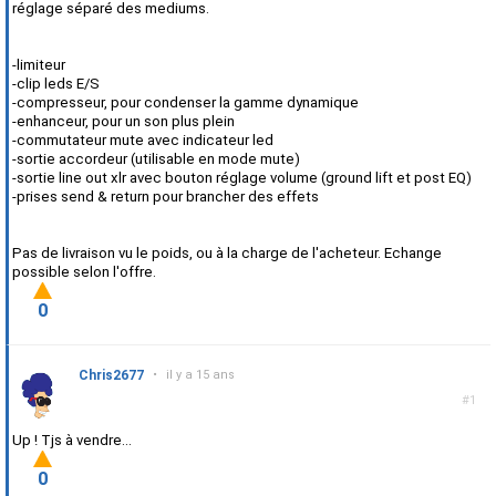
réglage séparé des mediums.
-limiteur
-clip leds E/S
-compresseur, pour condenser la gamme dynamique
-enhanceur, pour un son plus plein
-commutateur mute avec indicateur led
-sortie accordeur (utilisable en mode mute)
-sortie line out xlr avec bouton réglage volume (ground lift et post EQ)
-prises send & return pour brancher des effets
Pas de livraison vu le poids, ou à la charge de l'acheteur. Echange
possible selon l'offre.
0
Chris2677
•
il y a 15 ans
#1
Up ! Tjs à vendre...
0