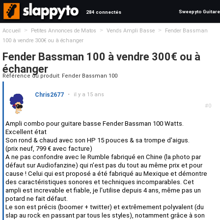
Sweepyto Guitare
284 connectés
>
>
>
Accueil
Petites Annonces de Matos
Vends Ampli Basse
Fender Bassman
100 à vendre 300€ ou à échanger
Fender Bassman 100 à vendre 300€ ou à
échanger
Référence du produit: Fender Bassman 100
Chris2677
•
il y a 15 ans
#0
Ampli combo pour guitare basse Fender Bassman 100 Watts.
Excellent état
Son rond & chaud avec son HP 15 pouces & sa trompe d'aigus.
(prix neuf, 799 € avec facture)
A ne pas confondre avec le Rumble fabriqué en Chine (la photo par
défaut sur Audiofanzine) qui n’est pas du tout au même prix et pour
cause ! Celui qui est proposé a été fabriqué au Mexique et démontre
des caractéristiques sonores et techniques incomparables. Cet
ampli est increvable et fiable, je l'utilise depuis 4 ans, même pas un
potard ne fait défaut.
Le son est précis (boomer + twitter) et extrêmement polyvalent (du
slap au rock en passant par tous les styles), notamment grâce à son