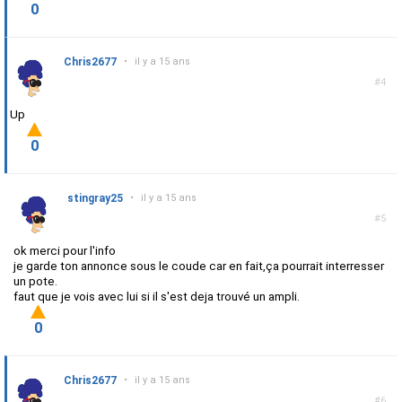
0
Chris2677
•
il y a 15 ans
#4
Up
0
stingray25
•
il y a 15 ans
#5
ok merci pour l'info
je garde ton annonce sous le coude car en fait,ça pourrait interresser
un pote.
faut que je vois avec lui si il s'est deja trouvé un ampli.
0
Chris2677
•
il y a 15 ans
#6