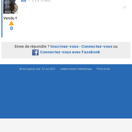
HH
•
il y a 15 ans
#1
Vendu !!
0
Envie de répondre ?
Inscrivez-vous
-
Connectez-vous
ou
Connectez-vous avec Facebook
Mise à jour du site : 01 avr. 2021
webrox conseil informatique
Films à voir