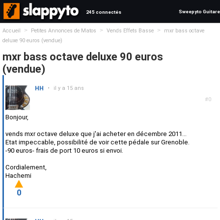
Sweepyto Guitare
245 connectés
>
>
>
Accueil
Petites Annonces de Matos
Vends Effets Basse
mxr bass octave
deluxe 90 euros (vendue)
mxr bass octave deluxe 90 euros
(vendue)
HH
•
il y a 15 ans
#0
Bonjour,
vends mxr octave deluxe que j'ai acheter en décembre 2011...
Etat impeccable, possibilité de voir cette pédale sur Grenoble.
-90 euros- frais de port 10 euros si envoi.
Cordialement,
Hachemi
0