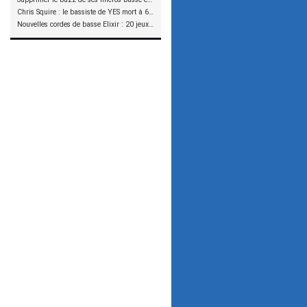
Chris Squire : le bassiste de YES mort à 67 ans
Nouvelles cordes de basse Elixir : 20 jeux à tester !