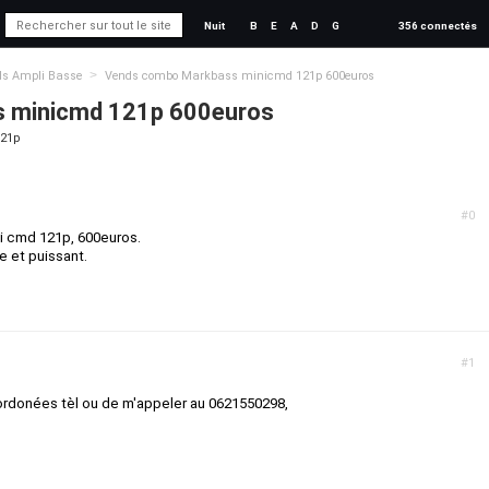
Nuit
B
E
A
D
G
356 connectés
>
ds Ampli Basse
Vends combo Markbass minicmd 121p 600euros
 minicmd 121p 600euros
121p
#0
 cmd 121p, 600euros.
e et puissant.
#1
ordonées tèl ou de m'appeler au 0621550298,