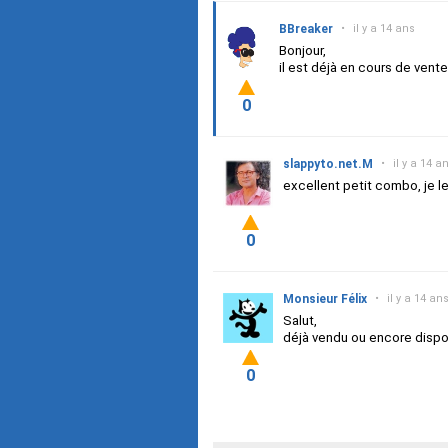
BBreaker
•
il y a 14 ans
Bonjour,
il est déjà en cours de vent
0
slappyto.net.M
•
il y a 14 a
excellent petit combo, je le
0
Monsieur Félix
•
il y a 14 an
Salut,
déjà vendu ou encore disp
0