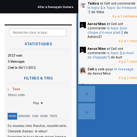
Taikira
et Cell
ont commenté
Aller à Sweepyto Guitare
le topic [Le Topic du Freepost
7]
de Vikie
il y a 1 semain
Aeros'Miss
et Cell
ont
commenté
le topic [une
chope s'il vous plait !]
de
Adrien21
il y a 1 moi
STATISTIQUES
Aeros'Miss
et Cell
ont
commenté
le topic [La mort
2923 vues
de Slappyto?]
de kurt
5 Messages
il y a 1 moi
Créé le 06/11/2012
Cell
a voté pour
le message
de Aeros'Miss
il y a 1 moi
FILTRES & TRIS
Cell
a voté pour
le message
Tous
de Malicia
il y a 1 moi
Mieux notés
Plus ▼
▼
NEWS
DOSSIERS
TABS
COURS
TESTS
Du nouveau chez Bacchus, nouvelle série SCD
Chevalets Badass: le retour!
Supprimer le buzz de ses micros basse en reliant les aimants à la masse