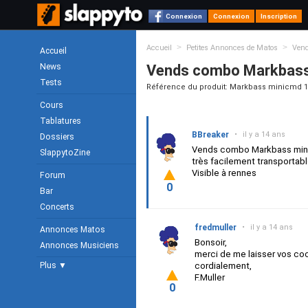
Connexion
Connexion
Inscription
>
>
Accueil
Petites Annonces de Matos
Ven
Accueil
News
Vends combo Markbass
Tests
Référence du produit: Markbass minicmd 
Cours
Tablatures
BBreaker
•
il y a 14 ans
Dossiers
Vends combo Markbass mini
SlappytoZine
très facilement transportabl
Visible à rennes
Forum
0
Bar
Concerts
fredmuller
•
il y a 14 ans
Annonces Matos
Bonsoir,
Annonces Musiciens
merci de me laisser vos co
Plus ▼
cordialement,
F.Muller
0