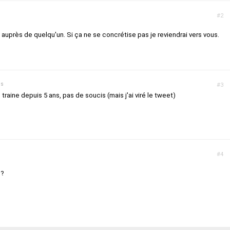
#2
e auprès de quelqu'un. Si ça ne se concrétise pas je reviendrai vers vous.
ns
#3
 traine depuis 5 ans, pas de soucis (mais j'ai viré le tweet)
s
#4
o?