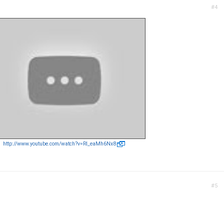
#4
http://www.youtube.com/watch?v=RI_eaMh6Nx8
#5