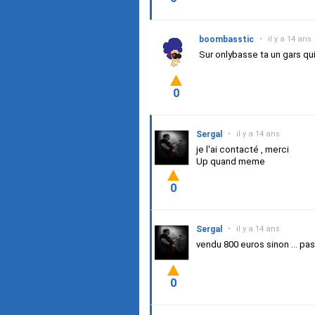
boombasstic
•
il y a 14 ans
Sur onlybasse ta un gars qu
0
Sergal
•
il y a 14 ans
je l'ai contacté , merci
Up quand meme
0
Sergal
•
il y a 14 ans
vendu 800 euros sinon ... pa
0