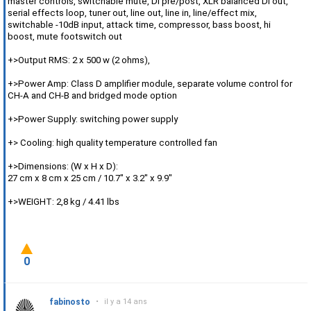
master controls, switchable mute, DI pre/post, XLR balanced DI out,
serial effects loop, tuner out, line out, line in, line/effect mix,
switchable -10dB input, attack time, compressor, bass boost, hi
boost, mute footswitch out
+>Output RMS: 2 x 500 w (2 ohms),
+>Power Amp: Class D amplifier module, separate volume control for
CH-A and CH-B and bridged mode option
+>Power Supply: switching power supply
+> Cooling: high quality temperature controlled fan
+>Dimensions: (W x H x D):
27 cm x 8 cm x 25 cm / 10.7" x 3.2" x 9.9"
+>WEIGHT: 2,8 kg / 4.41 lbs
0
fabinosto
•
il y a 14 ans