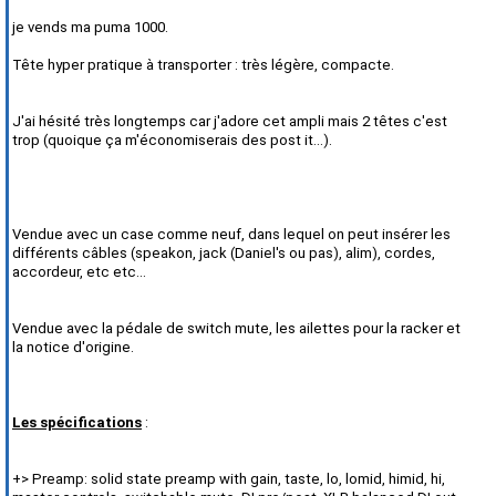
je vends ma puma 1000.
Tête hyper pratique à transporter : très légère, compacte.
J'ai hésité très longtemps car j'adore cet ampli mais 2 têtes c'est
trop (quoique ça m'économiserais des post it...).
Vendue avec un case comme neuf, dans lequel on peut insérer les
différents câbles (speakon, jack (Daniel's ou pas), alim), cordes,
accordeur, etc etc...
Vendue avec la pédale de switch mute, les ailettes pour la racker et
la notice d'origine.
Les spécifications
:
+> Preamp: solid state preamp with gain, taste, lo, lomid, himid, hi,