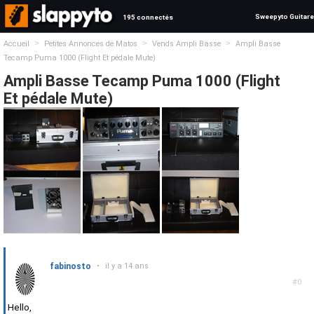
Sweepyto Guitare
195 connectés
>
>
>
Accueil
Petites Annonces de Matos
Vends Ampli Basse
Ampli Basse
Tecamp Puma 1000 (Flight Et pédale Mute)
Ampli Basse Tecamp Puma 1000 (Flight
Et pédale Mute)
fabinosto
•
il y a 14 ans
#0
Hello,