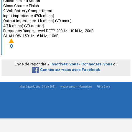
Chicken Head Knobs
Gloss Chrome Finish
9-Volt Battery Compartment
Input Impedance 470k ohms)
Output Impedance 1 k ohms) (VR max.)
4.7 k ohms) (VR center)
Frequency Range, Level DEEP 200Hz - 10 kHz, -20dB
SHALLOW 150 Hz - 6 kHz, -10dB
0
Envie de répondre ?
Inscrivez-vous
-
Connectez-vous
ou
Connectez-vous avec Facebook
Mise à jour du site : 01 avr. 2021
webrox conseil informatique
Films à voir