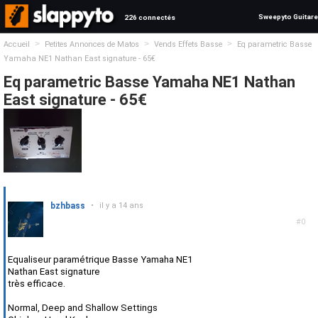
Sweepyto Guitare
226 connectés
>
>
>
Accueil
Petites Annonces de Matos
Vends Effets Basse
Eq parametric Basse
Yamaha NE1 Nathan East signature - 65€
Eq parametric Basse Yamaha NE1 Nathan
East signature - 65€
bzhbass
•
il y a 14 ans
#0
Equaliseur paramétrique Basse Yamaha NE1
Nathan East signature
très efficace.
Normal, Deep and Shallow Settings